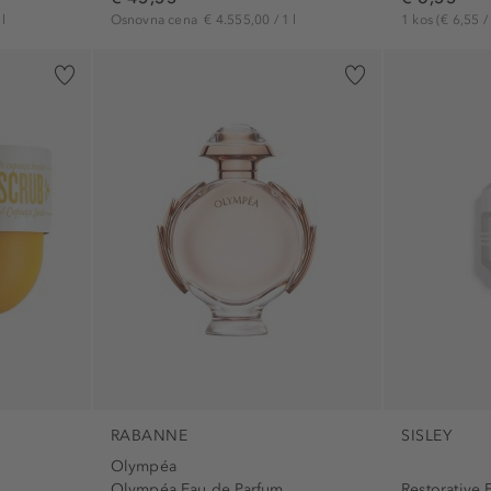
l
Osnovna cena
€ 4.555,00 / 1 l
1 kos
(€ 6,55 /
vegan (2)
za občutljivo kožo (4)
RABANNE
SISLEY
Olympéa
Olympéa Eau de Parfum
Restorative 