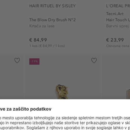
HAIR RITUEL BY SISLEY
L'OREAL P
Tecni.Art
The Blow Dry Brush N°2
Hair Touch 
Krtača za lase
Barvni sprej 
€ 84,99
€ 23,99
1 kos
(€ 84,99 / 1 kos)
Osnovna cen
-19%