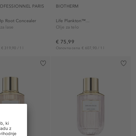
ROFESSIONNEL PARIS
BIOTHERM
Up Root Concealer
Life Plankton™...
za lase
Olje za telo
€ 75,99
a
€ 319,90 / 1 l
Osnovna cena
€ 607,90 / 1 l