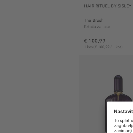
HAIR RITUEL BY SISLEY
The Brush
Krtača za lase
€ 100,99
1 kos
(€ 100,99 / 1 kos)