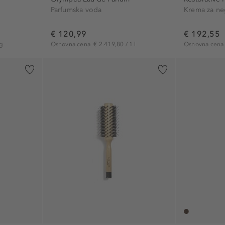
Parfumska voda
Krema za ne
€ 120,99
€ 192,55
g
Osnovna cena
€ 2.419,80 / 1 l
Osnovna cen