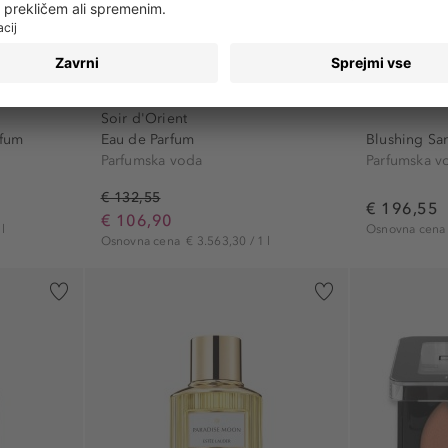
SISLEY
ESTÉE LAU
Soir d'Orient
rfum
Eau de Parfum
Blushing Sa
Parfumska voda
Parfumska v
€ 132,55
€ 196,55
€ 106,90
l
Osnovna cen
Osnovna cena
€ 3.563,30 / 1 l