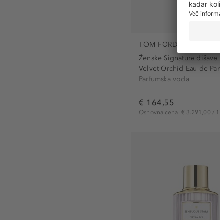
TOM FORD
Ženske Signature dišave
Velvet Orchid Eau de Pa
Parfumska voda
€ 164,55
Osnovna cena
€ 3.291,00 / 1 