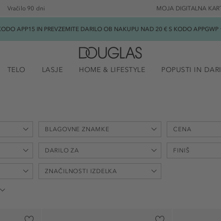
Vračilo 90 dni
MOJA DIGITALNA KAR
ODO APP15 IN PREVZEMITE DARILO OB NAKUPU NAD 20 € S KODO APPGWP ★
TELO
LASJE
HOME & LIFESTYLE
POPUSTI IN DAR
BLAGOVNE ZNAMKE
CENA
min
DARILO ZA
FINIŠ
-
€
ZNAČILNOSTI IZDELKA
Benefit Cosmetics (2)
Biotherm (1)
Božič (1)
bleščice (1)
Douglas Collection (3)
Materinski dan (2)
lesketajoč se 
brez acetona (5)
Estée Lauder (4)