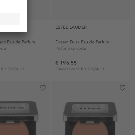
DER
ESTÉE LAUDER
nds Eau de Parfum
Dream Dusk Eau de Parfum
oda
Parfumska voda
€ 196,55
a
€ 1.965,50 / 1 l
Osnovna cena
€ 1.965,50 / 1 l