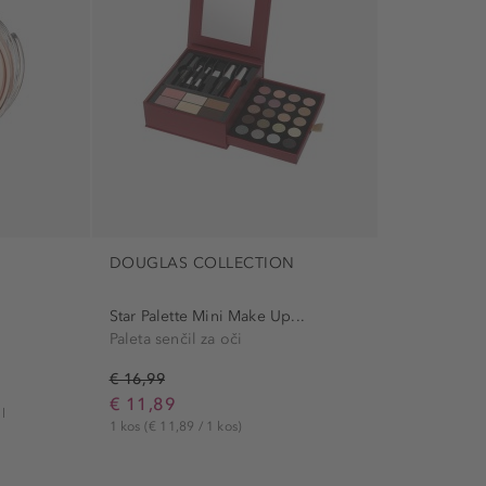
DOUGLAS COLLECTION
Star Palette Mini Make Up...
Paleta senčil za oči
€ 16,99
€ 11,89
l
1 kos
(€ 11,89 / 1 kos)