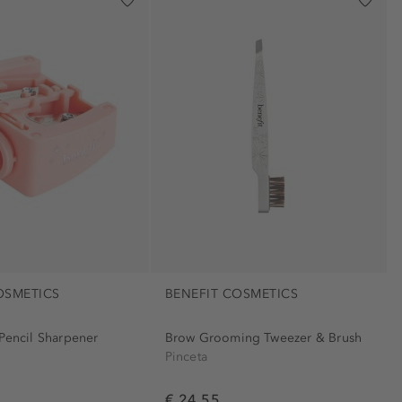
obrvi (1)
oči (1)
)
telo (6)
trepalnice (2)
ustnice (1)
vrat (3)
OSMETICS
BENEFIT COSMETICS
 Pencil Sharpener
Brow Grooming Tweezer & Brush
Pinceta
€ 24,55