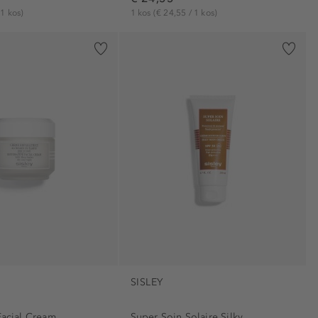
 1 kos)
1 kos
(€ 24,55 / 1 kos)
SISLEY
Facial Cream
Super Soin Solaire Silky...