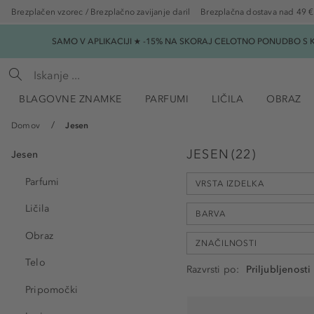
Brezplačen vzorec / Brezplačno zavijanje daril
Brezplačna dostava nad 49 €
SAMO V APLIKACIJI ★ -15% NA SKORAJ CELOTNO PONUDBO S K
BLAGOVNE ZNAMKE
PARFUMI
LIČILA
OBRAZ
Domov
Jesen
JESEN
(
22
)
Jesen
Parfumi
VRSTA IZDELKA
Ličila
BARVA
Obraz
ZNAČILNOSTI
Parfumska voda (9)
Telo
Krtača za lase (2)
Razvrsti po
Rdečilo (2)
Pripomočki
definiranje (2)
Barvni sprej za lase (1)