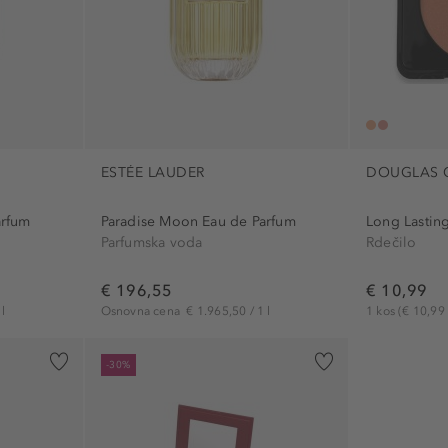
ESTÉE LAUDER
DOUGLAS 
arfum
Paradise Moon Eau de Parfum
Long Lastin
Parfumska voda
Rdečilo
€ 196,55
€ 10,99
l
Osnovna cena
€ 1.965,50 / 1 l
1 kos
(€ 10,99 
-30%