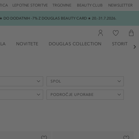
TICA
LEPOTNE STORITVE
TRGOVINE
BEAUTY CLUB
NEWSLETTER
 DO DODATNIH -7% Z DOUGLAS BEAUTY CARD ★ 20.-31.7.2026.
ILA
NOVITETE
DOUGLAS COLLECTION
STORITVE

SPOL
max
PODROČJE UPORABE
€
uniseks (11)
ženski (3)
lasje (3)
(1)
obraz (4)