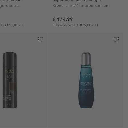
go obraza
Krema za zaščito pred soncem
€ 174,99
a
€ 3.851,00 / 1 l
Osnovna cena
€ 875,00 / 1 l