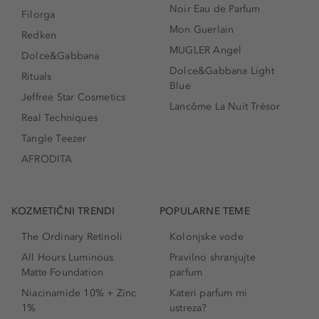
Noir Eau de Parfum
Filorga
Mon Guerlain
Redken
MUGLER Angel
Dolce&Gabbana
Dolce&Gabbana Light
Rituals
Blue
Jeffree Star Cosmetics
Lancôme La Nuit Trésor
Real Techniques
Tangle Teezer
AFRODITA
KOZMETIČNI TRENDI
POPULARNE TEME
The Ordinary Retinoli
Kolonjske vode
All Hours Luminous
Pravilno shranjujte
Matte Foundation
parfum
Niacinamide 10% + Zinc
Kateri parfum mi
1%
ustreza?