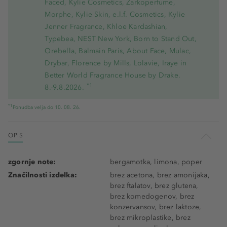
Faced, Kylie Cosmetics, Zarkoperfume,
Morphe, Kylie Skin, e.l.f. Cosmetics, Kylie
Jenner Fragrance, Khloe Kardashian,
Typebea, NEST New York, Born to Stand Out,
Orebella, Balmain Paris, About Face, Mulac,
Drybar, Florence by Mills, Lolavie, Iraye in
Better World Fragrance House by Drake.
*1
8.-9.8.2026.
*1
Ponudba velja do 10. 08. 26.
OPIS
zgornje note:
bergamotka, limona, poper
Značilnosti izdelka:
brez acetona, brez amonijaka,
brez ftalatov, brez glutena,
brez komedogenov, brez
konzervansov, brez laktoze,
brez mikroplastike, brez