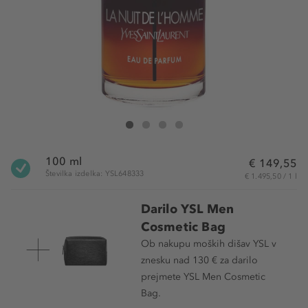
Yves Saint Laurent La Nuit de L'Homme Eau de Parfum
La Nuit de L'Homme Eau de Parfum
La Nuit de L'Homme Eau de Parfum
La Nuit de L'Homme Eau de Parfum
100 ml
€ 149,55
Številka izdelka: YSL648333
€ 1.495,50 / 1 l
Darilo YSL Men
Cosmetic Bag
Ob nakupu moških dišav YSL v
znesku nad 130 € za darilo
prejmete YSL Men Cosmetic
Bag.