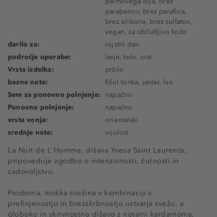
palmovega olja, brez
parabenov, brez parafina,
brez silikona, brez sulfatov,
vegan, za občutljivo kožo
darilo za:
rojstni dan
področje uporabe:
lasje, telo, vrat
Vrsta izdelka:
pršilo
bazne note:
fižol tonka, jantar, les
Sem za ponovno polnjenje:
napačno
Ponovno polnjenje:
napačno
vrsta vonja:
orientalski
srednje note:
vijolice
La Nuit de L'Homme, dišava Yvesa Saint Laurenta,
pripoveduje zgodbo o intenzivnosti, čutnosti in
zadovoljstvu.
Prodorna, moška svežina v kombinaciji s
prefinjenostjo in brezskrbnostjo ustvarja svežo, a
globoko in skrivnostno dišavo z notami kardamoma,