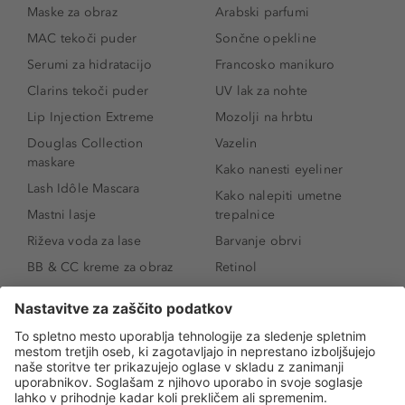
Maske za obraz
Arabski parfumi
MAC tekoči puder
Sončne opekline
Serumi za hidratacijo
Francosko manikuro
Clarins tekoči puder
UV lak za nohte
Lip Injection Extreme
Mozolji na hrbtu
Douglas Collection
Vazelin
maskare
Kako nanesti eyeliner
Lash Idôle Mascara
Kako nalepiti umetne
Mastni lasje
trepalnice
Riževa voda za lase
Barvanje obrvi
BB & CC kreme za obraz
Retinol
Age Defense BB Cream
Vitamin E
SPF 30
Kako povečati ustnice
Senčila za oči
Niacinamid
Tekoči puder
Rozacea
Ličenje povešenih vek
Salicilna kislina