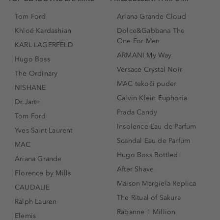
Tom Ford
Ariana Grande Cloud
Khloé Kardashian
Dolce&Gabbana The
One For Men
KARL LAGERFELD
ARMANI My Way
Hugo Boss
Versace Crystal Noir
The Ordinary
MAC tekoči puder
NISHANE
Calvin Klein Euphoria
Dr.Jart+
Prada Candy
Tom Ford
Insolence Eau de Parfum
Yves Saint Laurent
Scandal Eau de Parfum
MAC
Hugo Boss Bottled
Ariana Grande
After Shave
Florence by Mills
Maison Margiela Replica
CAUDALIE
The Ritual of Sakura
Ralph Lauren
Rabanne 1 Million
Elemis