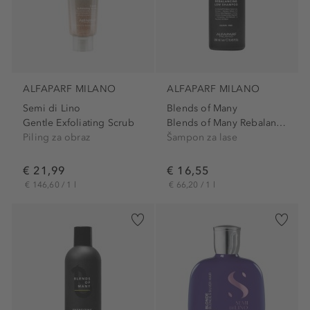
ALFAPARF MILANO
ALFAPARF MILANO
Semi di Lino
Blends of Many
Gentle Exfoliating Scrub
Blends of Many Rebalancing...
Piling za obraz
Šampon za lase
€ 21,99
€ 16,55
€ 146,60 / 1 l
€ 66,20 / 1 l