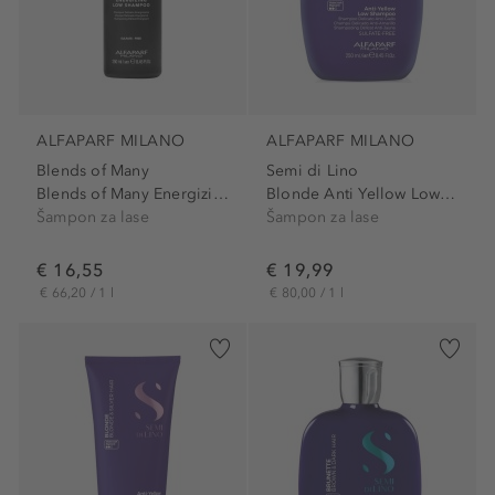
ALFAPARF MILANO
ALFAPARF MILANO
Blends of Many
Semi di Lino
Blends of Many Energizing...
Blonde Anti Yellow Low Shampoo
Šampon za lase
Šampon za lase
€ 16,55
€ 19,99
€ 66,20 / 1 l
€ 80,00 / 1 l