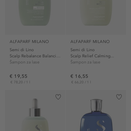
ALFAPARF MILANO
ALFAPARF MILANO
Semi di Lino
Semi di Lino
Scalp Rebalance Balancing...
Scalp Relief Calming...
Šampon za lase
Šampon za lase
€ 19,55
€ 16,55
€ 78,20 / 1 l
€ 66,20 / 1 l