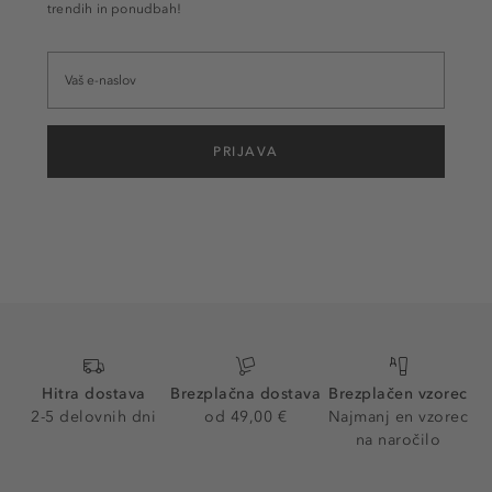
trendih in ponudbah!
PRIJAVA
Hitra dostava
Brezplačna dostava
Brezplačen vzorec
2-5 delovnih dni
od 49,00 €
Najmanj en vzorec
na naročilo