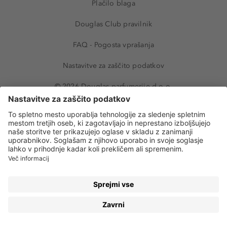
Plačilo blaga
Douglas Club pravilnik
FAQ - Pogosta vprašanja
Nastavitve za zaščito podatkov
© 2026 Douglas parfumerije d.o.o.
TOP BLAGOVNE ZNAMKE
PRILJUBLJENI PARFUMI
Tom Ford
Ariana Grande Cloud
Khloé Kardashian
Dolce&Gabbana The
One For Men
KARL LAGERFELD
ARMANI My Way
Hugo Boss
Versace Crystal Noir
The Ordinary
MAC tekoči puder
NISHANE
Calvin Klein Euphoria