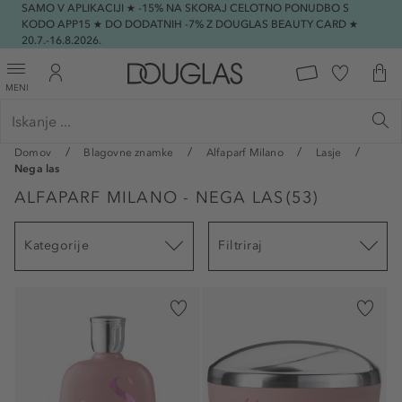
SAMO V APLIKACIJI ★ -15% NA SKORAJ CELOTNO PONUDBO S
KODO APP15 ★ DO DODATNIH -7% Z DOUGLAS BEAUTY CARD ★
20.7.-16.8.2026.
MENI
Domov
Blagovne znamke
Alfaparf Milano
Lasje
Nega las
ALFAPARF MILANO - NEGA LAS
(
53
)
Kategorije
Filtriraj