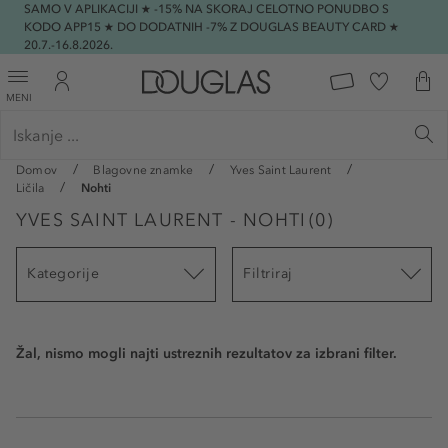
SAMO V APLIKACIJI ★ -15% NA SKORAJ CELOTNO PONUDBO S
KODO APP15 ★ DO DODATNIH -7% Z DOUGLAS BEAUTY CARD ★
20.7.-16.8.2026.
MENI
Domov
Blagovne znamke
Yves Saint Laurent
Ličila
Nohti
YVES SAINT LAURENT - NOHTI
(
0
)
Kategorije
Filtriraj
Žal, nismo mogli najti ustreznih rezultatov za izbrani filter.