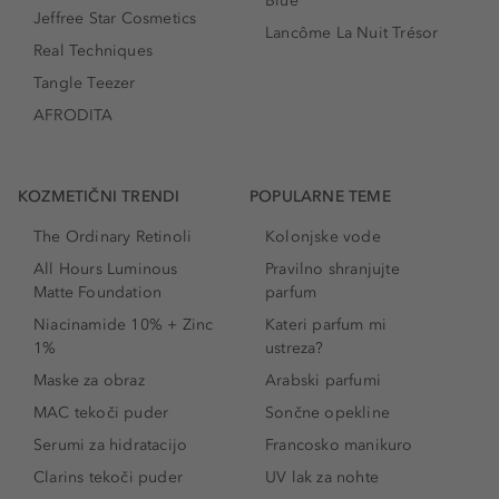
Blue
Jeffree Star Cosmetics
Lancôme La Nuit Trésor
Real Techniques
Tangle Teezer
AFRODITA
KOZMETIČNI TRENDI
POPULARNE TEME
The Ordinary Retinoli
Kolonjske vode
All Hours Luminous
Pravilno shranjujte
Matte Foundation
parfum
Niacinamide 10% + Zinc
Kateri parfum mi
1%
ustreza?
Maske za obraz
Arabski parfumi
MAC tekoči puder
Sončne opekline
Serumi za hidratacijo
Francosko manikuro
Clarins tekoči puder
UV lak za nohte