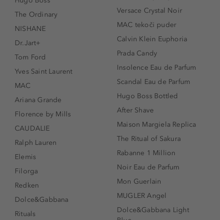
Hugo Boss
Versace Crystal Noir
The Ordinary
MAC tekoči puder
NISHANE
Calvin Klein Euphoria
Dr.Jart+
Prada Candy
Tom Ford
Insolence Eau de Parfum
Yves Saint Laurent
Scandal Eau de Parfum
MAC
Hugo Boss Bottled
Ariana Grande
After Shave
Florence by Mills
Maison Margiela Replica
CAUDALIE
The Ritual of Sakura
Ralph Lauren
Rabanne 1 Million
Elemis
Noir Eau de Parfum
Filorga
Mon Guerlain
Redken
MUGLER Angel
Dolce&Gabbana
Dolce&Gabbana Light
Rituals