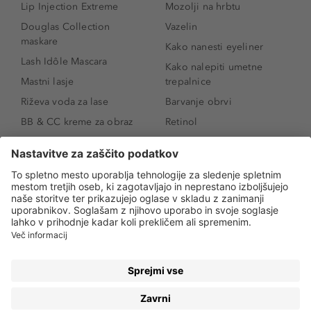
Lip Injection Extreme
Mozolji na hrbtu
Douglas Collection
Vazelin
maskare
Kako nanesti eyeliner
Lash Idôle Mascara
Kako nalepiti umetne
Mastni lasje
trepalnice
Riževa voda za lase
Barvanje obrvi
BB & CC kreme za obraz
Retinol
Age Defense BB Cream
Vitamin E
SPF 30
Kako povečati ustnice
Senčila za oči
Niacinamid
Tekoči puder
Rozacea
Ličenje povešenih vek
Salicilna kislina
Kako povečati oči
Rozacea
Kako določiti odtenek
Salicilna kislina
pudra
Kako skriti temne
kolobarje