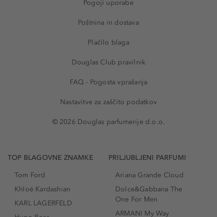
Pogoji uporabe
Poštnina in dostava
Plačilo blaga
Douglas Club pravilnik
FAQ - Pogosta vprašanja
Nastavitve za zaščito podatkov
© 2026 Douglas parfumerije d.o.o.
TOP BLAGOVNE ZNAMKE
PRILJUBLJENI PARFUMI
Tom Ford
Ariana Grande Cloud
Khloé Kardashian
Dolce&Gabbana The
One For Men
KARL LAGERFELD
ARMANI My Way