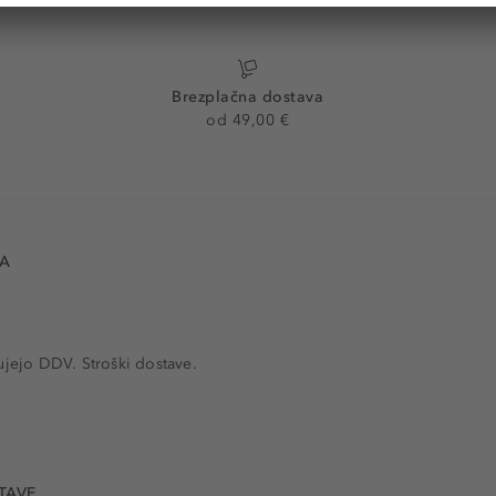
Brezplačna dostava
od 49,00 €
VA
ujejo DDV. Stroški dostave.
TAVE