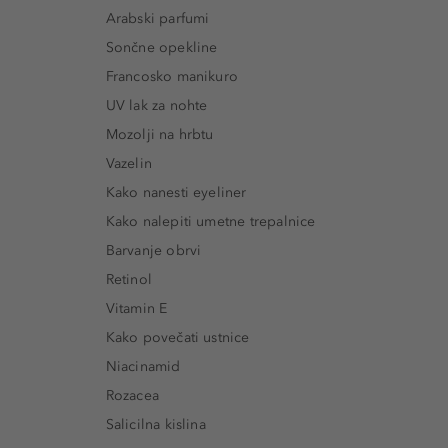
Arabski parfumi
Sončne opekline
Francosko manikuro
UV lak za nohte
Mozolji na hrbtu
Vazelin
Kako nanesti eyeliner
Kako nalepiti umetne trepalnice
Barvanje obrvi
Retinol
Vitamin E
Kako povečati ustnice
Niacinamid
Rozacea
Salicilna kislina