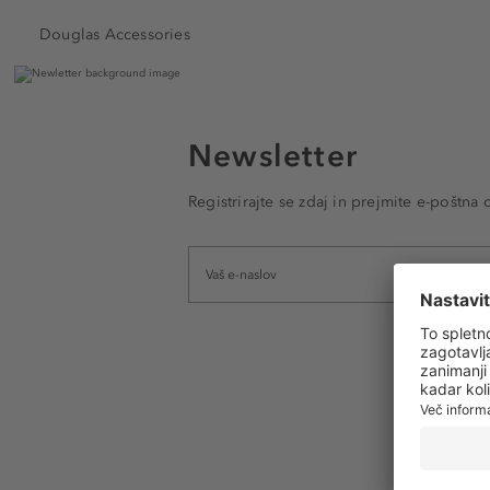
Douglas Accessories
Newsletter
Registrirajte se zdaj in prejmite e-poštna