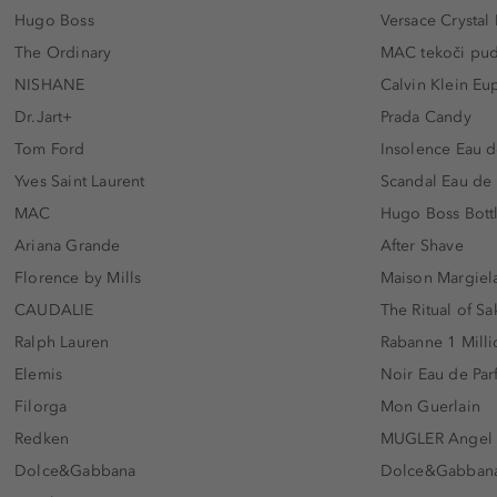
Hugo Boss
Versace Crystal
The Ordinary
MAC tekoči pu
NISHANE
Calvin Klein Eu
Dr.Jart+
Prada Candy
Tom Ford
Insolence Eau d
Yves Saint Laurent
Scandal Eau de
MAC
Hugo Boss Bott
Ariana Grande
After Shave
Florence by Mills
Maison Margiela
CAUDALIE
The Ritual of Sa
Ralph Lauren
Rabanne 1 Milli
Elemis
Noir Eau de Pa
Filorga
Mon Guerlain
Redken
MUGLER Angel
Dolce&Gabbana
Dolce&Gabbana 