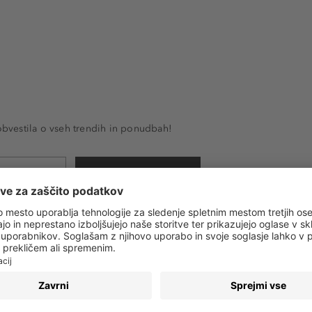
 obvestila o vseh trendih in ponudbah!
PRIJAVA