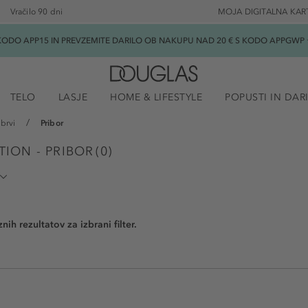
Vračilo 90 dni
MOJA DIGITALNA KAR
ODO APP15 IN PREVZEMITE DARILO OB NAKUPU NAD 20 € S KODO APPGWP ★
TELO
LASJE
HOME & LIFESTYLE
POPUSTI IN DAR
brvi
Pribor
ION - PRIBOR
(
0
)
nih rezultatov za izbrani filter.