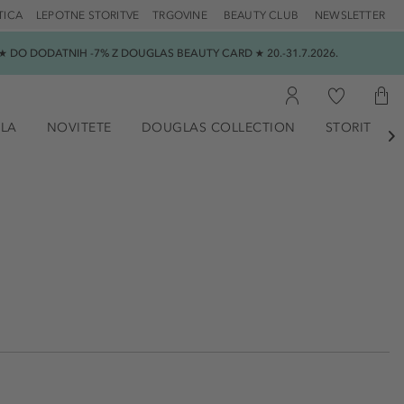
TICA
LEPOTNE STORITVE
TRGOVINE
BEAUTY CLUB
NEWSLETTER
 DO DODATNIH -7% Z DOUGLAS BEAUTY CARD ★ 20.-31.7.2026.
ILA
NOVITETE
DOUGLAS COLLECTION
STORITVE
