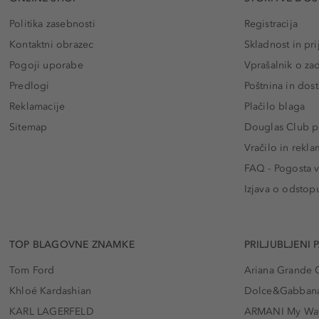
Politika zasebnosti
Registracija
Kontaktni obrazec
Skladnost in pri
Pogoji uporabe
Vprašalnik o za
Predlogi
Poštnina in dos
Reklamacije
Plačilo blaga
Sitemap
Douglas Club pr
Vračilo in rekla
FAQ - Pogosta v
Izjava o odstop
TOP BLAGOVNE ZNAMKE
PRILJUBLJENI 
Tom Ford
Ariana Grande 
Khloé Kardashian
Dolce&Gabbana
KARL LAGERFELD
ARMANI My Wa