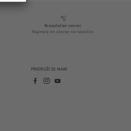
Brezplačen vzorec
Najmanj en vzorec na naročilo
PRIDRUŽI SE NAM