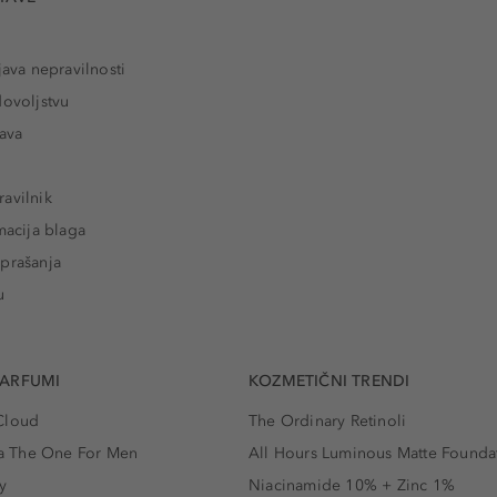
java nepravilnosti
dovoljstvu
tava
avilnik
macija blaga
prašanja
u
PARFUMI
KOZMETIČNI TRENDI
Cloud
The Ordinary Retinoli
 The One For Men
All Hours Luminous Matte Founda
y
Niacinamide 10% + Zinc 1%