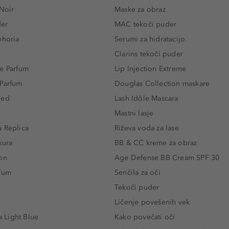
 Noir
Maske za obraz
der
MAC tekoči puder
phoria
Serumi za hidratacijo
Clarins tekoči puder
e Parfum
Lip Injection Extreme
 Parfum
Douglas Collection maskare
led
Lash Idôle Mascara
Mastni lasje
 Replica
Riževa voda za lase
kura
BB & CC kreme za obraz
on
Age Defense BB Cream SPF 30
rfum
Senčila za oči
Tekoči puder
Ličenje povešenih vek
Light Blue
Kako povečati oči