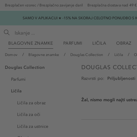
Brezplačen vzorec / Brezplačno zavijanje daril
Brezplačna dostava nad 49 €
SAMO V APLIKACIJI ★ -15% NA SKORAJ CELOTNO PONUDBO S K
BLAGOVNE ZNAMKE
PARFUMI
LIČILA
OBRAZ
Domov
Blagovne znamke
Douglas Collection
Ličila
O
DOUGLAS COLLECT
Douglas Collection
Razvrsti po
Parfumi
Ličila
Žal, nismo mogli najti ustrez
Ličila za obraz
Ličila za oči
Ličila za ustnice