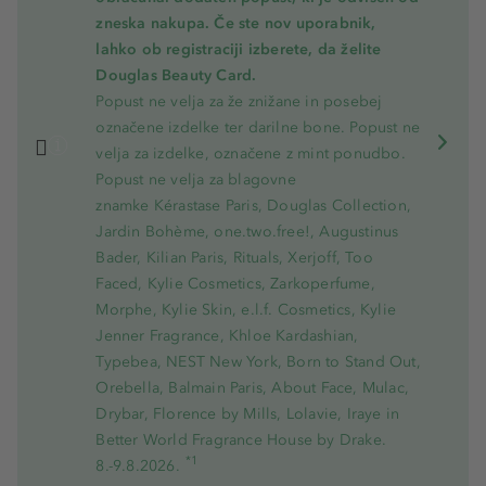
zneska nakupa. Če ste nov uporabnik,
lahko ob registraciji izberete, da želite
Douglas Beauty Card.
Popust ne velja za že znižane in posebej
označene izdelke ter darilne bone. Popust ne
velja za izdelke, označene z mint ponudbo.
Popust ne velja za blagovne
znamke Kérastase Paris, Douglas Collection,
Jardin Bohème, one.two.free!, Augustinus
Bader, Kilian Paris, Rituals, Xerjoff, Too
Faced, Kylie Cosmetics, Zarkoperfume,
Morphe, Kylie Skin, e.l.f. Cosmetics, Kylie
Jenner Fragrance, Khloe Kardashian,
Typebea, NEST New York, Born to Stand Out,
Orebella, Balmain Paris, About Face, Mulac,
Drybar, Florence by Mills, Lolavie, Iraye in
Better World Fragrance House by Drake.
*1
8.-9.8.2026.