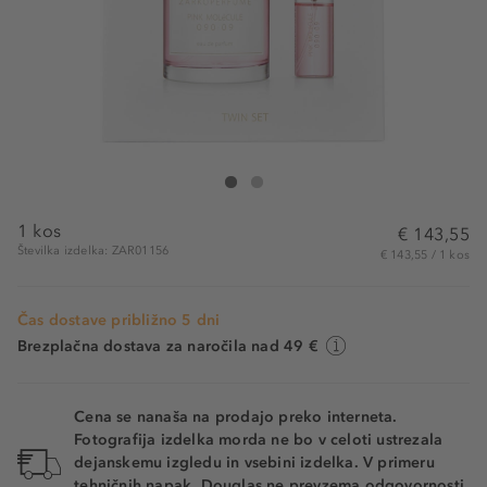
ZARKOPERFUME Pink Molecule 090.09 Twin Set E
Pink Molecule 090.09 Twin Set Eau de Parfu
1 kos
€ 143,55
Številka izdelka: ZAR01156
€ 143,55 / 1 kos
Čas dostave približno 5 dni
Brezplačna dostava za naročila nad 49 €
Cena se nanaša na prodajo preko interneta.
Fotografija izdelka morda ne bo v celoti ustrezala
dejanskemu izgledu in vsebini izdelka. V primeru
tehničnih napak, Douglas ne prevzema odgovornosti