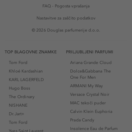
FAQ - Pogosta vprašanja
Nastavitve za zaščito podatkov
© 2026 Douglas parfumerije d.o.o.
TOP BLAGOVNE ZNAMKE
PRILJUBLJENI PARFUMI
Tom Ford
Ariana Grande Cloud
Khloé Kardashian
Dolce&Gabbana The
One For Men
KARL LAGERFELD
ARMANI My Way
Hugo Boss
Versace Crystal Noir
The Ordinary
MAC tekoči puder
NISHANE
Calvin Klein Euphoria
Dr.Jart+
Prada Candy
Tom Ford
Insolence Eau de Parfum
Yves Saint Laurent