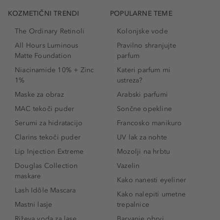
KOZMETIČNI TRENDI
POPULARNE TEME
The Ordinary Retinoli
Kolonjske vode
All Hours Luminous
Pravilno shranjujte
Matte Foundation
parfum
Niacinamide 10% + Zinc
Kateri parfum mi
1%
ustreza?
Maske za obraz
Arabski parfumi
MAC tekoči puder
Sončne opekline
Serumi za hidratacijo
Francosko manikuro
Clarins tekoči puder
UV lak za nohte
Lip Injection Extreme
Mozolji na hrbtu
Douglas Collection
Vazelin
maskare
Kako nanesti eyeliner
Lash Idôle Mascara
Kako nalepiti umetne
Mastni lasje
trepalnice
Riževa voda za lase
Barvanje obrvi