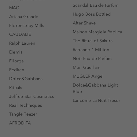
Scandal Eau de Parfum
MAC
Hugo Boss Bottled
Ariana Grande
After Shave
Florence by Mills
Maison Margiela Replica
CAUDALIE
The Ritual of Sakura
Ralph Lauren
Rabanne 1 Million
Elemis
Noir Eau de Parfum
Filorga
Mon Guerlain
Redken
MUGLER Angel
Dolce&Gabbana
Dolce&Gabbana Light
Rituals
Blue
Jeffree Star Cosmetics
Lancôme La Nuit Trésor
Real Techniques
Tangle Teezer
AFRODITA