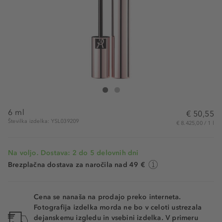
Yves Saint Laurent Mascara Volume Effect Faux Cil
Mascara Volume Effect Faux Cils The Curler
6 ml
€ 50,55
Številka izdelka: YSL039209
€ 8.425,00 / 1 l
Na voljo. Dostava: 2 do 5 delovnih dni
Brezplačna dostava za naročila nad 49 €
Cena se nanaša na prodajo preko interneta.
Fotografija izdelka morda ne bo v celoti ustrezala
dejanskemu izgledu in vsebini izdelka. V primeru