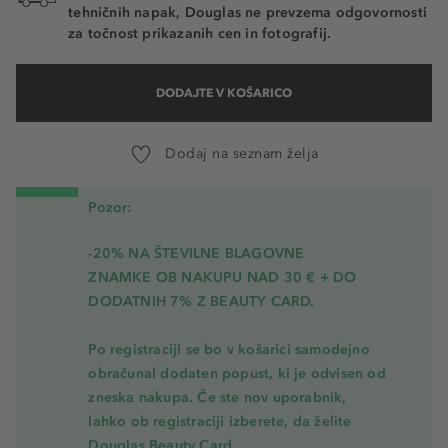
tehničnih napak, Douglas ne prevzema odgovornosti
za točnost prikazanih cen in fotografij.
DODAJTE V KOŠARICO
Dodaj na seznam želja
Pozor:
-20% NA ŠTEVILNE BLAGOVNE
ZNAMKE OB NAKUPU NAD 30 € + DO
DODATNIH 7% Z BEAUTY CARD.
Po registraciji se bo v košarici samodejno
obračunal dodaten popust, ki je odvisen od
zneska nakupa. Če ste nov uporabnik,
lahko ob registraciji izberete, da želite
Douglas Beauty Card.