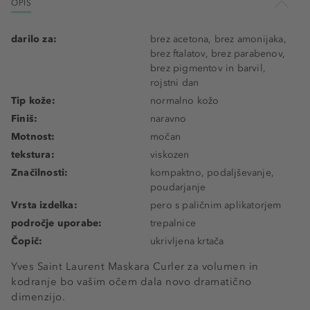
OPIS
darilo za:
brez acetona, brez amonijaka,
brez ftalatov, brez parabenov,
brez pigmentov in barvil,
rojstni dan
Tip kože:
normalno kožo
Finiš:
naravno
Motnost:
močan
tekstura:
viskozen
Značilnosti:
kompaktno, podaljševanje,
poudarjanje
Vrsta izdelka:
pero s paličnim aplikatorjem
področje uporabe:
trepalnice
Čopič:
ukrivljena krtača
Yves Saint Laurent Maskara Curler za volumen in
kodranje bo vašim očem dala novo dramatično
dimenzijo.