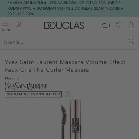
SAMO V APLIKACIJI ★ -15% NA SKORAJ CELOTNO PONUDBO S
KODO APP15 ★ DO DODATNIH -7% Z DOUGLAS BEAUTY CARD ★
20.7.-16.8.2026.
MENI
Yves Saint Laurent
Mascara Volume Effect
Faux Cils The Curler Maskara
Maskare
DO DODATNIH 7% Z DBC KARTICO