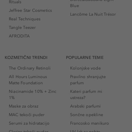
Rituals
Blue
Jeffree Star Cosmetics
Lancôme La Nuit Trésor
Real Techniques
Tangle Teezer
AFRODITA
KOZMETIČNI TRENDI
POPULARNE TEME
The Ordinary Retinoli
Kolonjske vode
All Hours Luminous
Pravilno shranjujte
Matte Foundation
parfum
Niacinamide 10% + Zinc
Kateri parfum mi
1%
ustreza?
Maske za obraz
Arabski parfumi
MAC tekoči puder
Sončne opekline
Serumi za hidratacijo
Francosko manikuro
Clarins tekoči puder
UV lak za nohte