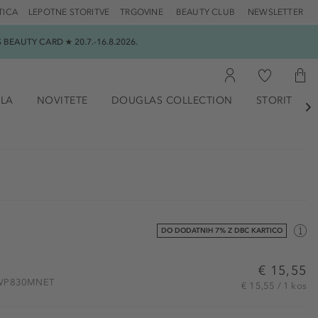
TICA
LEPOTNE STORITVE
TRGOVINE
BEAUTY CLUB
NEWSLETTER
EAUTY CARD ★ 20.7.-16.8.2026.
ILA
NOVITETE
DOUGLAS COLLECTION
STORITVE

DO DODATNIH 7% Z DBC KARTICO
€ 15,55
: BWP830MNET
€ 15,55 / 1 kos