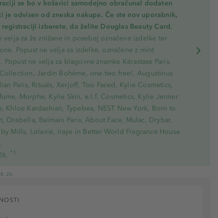
traciji se bo v košarici samodejno obračunal dodaten
ki je odvisen od zneska nakupa. Če ste nov uporabnik,
registraciji izberete, da želite Douglas Beauty Card.
 velja za že znižane in posebej označene izdelke ter
one. Popust ne velja za izdelke, označene z mint
 Popust ne velja za blagovne znamke Kérastase Paris,
Collection, Jardin Bohème, one.two.free!, Augustinus
lian Paris, Rituals, Xerjoff, Too Faced, Kylie Cosmetics,
ume, Morphe, Kylie Skin, e.l.f. Cosmetics, Kylie Jenner
e, Khloe Kardashian, Typebea, NEST New York, Born to
, Orebella, Balmain Paris, About Face, Mulac, Drybar,
by Mills, Lolavie, Iraye in Better World Fragrance House
.
*1
26.
8. 26.
NOSTI