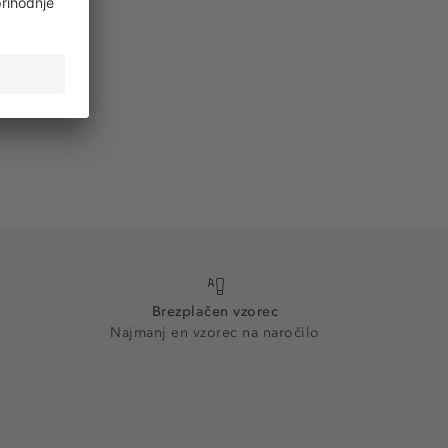
Brezplačen vzorec
Najmanj en vzorec na naročilo