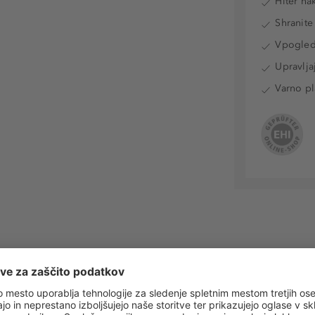
Hiter na
Shranite
Vpogled 
Upravlja
Varno pl
 obvestila o vseh trendih in ponudbah!