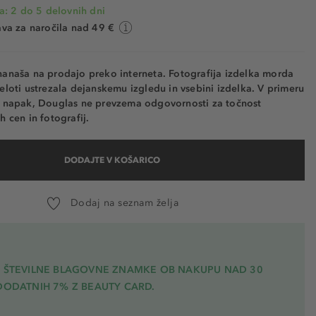
a: 2 do 5 delovnih dni
va za naročila nad 49 €
nanaša na prodajo preko interneta. Fotografija izdelka morda
eloti ustrezala dejanskemu izgledu in vsebini izdelka. V primeru
h napak, Douglas ne prevzema odgovornosti za točnost
h cen in fotografij.
DODAJTE V KOŠARICO
Dodaj na seznam želja
A ŠTEVILNE BLAGOVNE ZNAMKE OB NAKUPU NAD 30
DODATNIH 7% Z BEAUTY CARD.