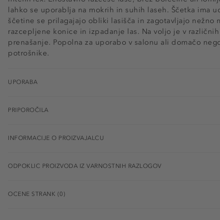
lahko se uporablja na mokrih in suhih laseh. Ščetka ima 
ščetine se prilagajajo obliki lasišča in zagotavljajo nežn
razcepljene konice in izpadanje las. Na voljo je v različni
prenašanje. Popolna za uporabo v salonu ali domačo nego.
potrošnike.
UPORABA
PRIPOROČILA
INFORMACIJE O PROIZVAJALCU
ODPOKLIC PROIZVODA IZ VARNOSTNIH RAZLOGOV
OCENE STRANK (0)