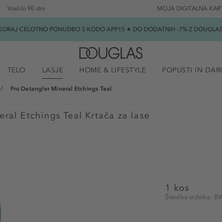
Vračilo 90 dni
MOJA DIGITALNA KAR
SKORAJ CELOTNO PONUDBO S KODO APP15 ★ DO DODATNIH -7% Z DOUGLAS B
TELO
LASJE
HOME & LIFESTYLE
POPUSTI IN DAR
Pro Detangler Mineral Etchings Teal
ral Etchings Teal Krtača za lase
1 kos
Številka izdelka