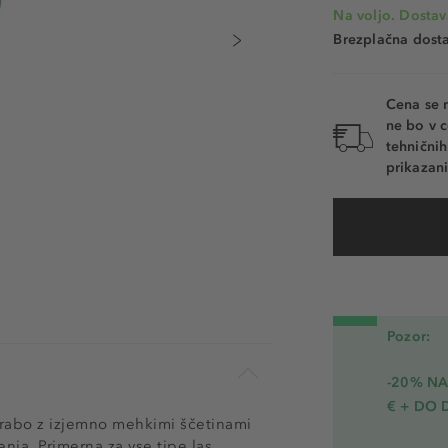
Na voljo. Dostav
Brezplačna dosta
Cena se 
ne bo v c
tehnični
prikazani
Pozor:
-20% N
€ + DO 
orabo z izjemno mehkimi ščetinami
enja. Primerna za vse tipe las,