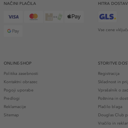
NAČINI PLAČILA
HITRA DOSTA
Vse cene vključ
ONLINE-SHOP
STORITVE DOS
Politika zasebnosti
Registracija
Kontaktni obrazec
Skladnost in pri
Pogoji uporabe
Vprašalnik o za
Predlogi
Poštnina in dos
Reklamacije
Plačilo blaga
Sitemap
Douglas Club pr
Vračilo in rekla