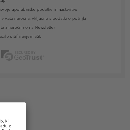
kup
 svoje uporabniške podatke in nastavitve
v vaša naročila, vključno s podatki o pošiljki
jte z naročnino na Newsletter
ačilo s šifriranjem SSL