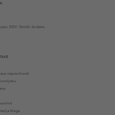
VA
ujejo DDV. Stroški dostave.
TAVE
java nepravilnosti
dovoljstvu
tava
avilnik
macija blaga