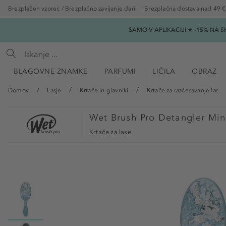
Brezplačen vzorec / Brezplačno zavijanje daril
Brezplačna dostava nad 49 €
SAMO V APLIKACIJI ★ -15% NA 
BLAGOVNE ZNAMKE
PARFUMI
LIČILA
OBRAZ
Domov
Lasje
Krtače in glavniki
Krtače za razčesavanje las
Wet Brush
Pro Detangler Mine
Krtače za lase