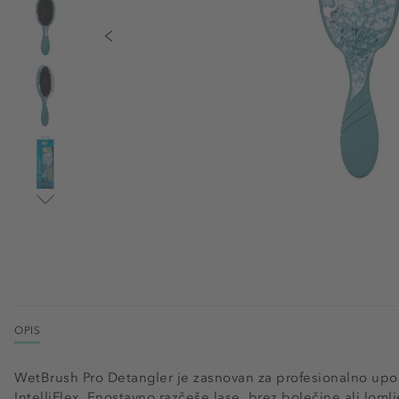
OPIS
WetBrush Pro Detangler je zasnovan za profesionalno up
IntelliFlex. Enostavno razčeše lase, brez bolečine ali lomlj