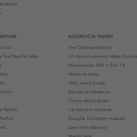
prašanja
u
PARFUMI
KOZMETIČNI TRENDI
Cloud
The Ordinary Retinoli
 The One For Men
All Hours Luminous Matte Founda
y
Niacinamide 10% + Zinc 1%
 Noir
Maske za obraz
der
MAC tekoči puder
phoria
Serumi za hidratacijo
Clarins tekoči puder
e Parfum
Lip Injection Extreme
 Parfum
Douglas Collection maskare
led
Lash Idôle Mascara
Mastni lasje