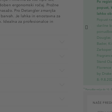
Po regis
udoben ergonomski ročaj. Prožne
popust, 
o masažo. Pro Detangler zmanjša
lahko ob 
h barvah. Je lahka in enostavna za
Popust ne
 Idealna za profesionalce in
darilne b
ponudbo.
Douglas 
Bader, Ki
Zarkoperf
Fragranc
Stand Out
Florence 
by Drake
8.-9.8.20
*1
Ponudba velja do 10. 0
NAŠE PRED