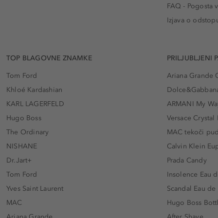
FAQ - Pogosta v
Izjava o odstop
TOP BLAGOVNE ZNAMKE
PRILJUBLJENI 
Tom Ford
Ariana Grande 
Khloé Kardashian
Dolce&Gabbana
KARL LAGERFELD
ARMANI My Wa
Hugo Boss
Versace Crystal
The Ordinary
MAC tekoči pu
NISHANE
Calvin Klein Eu
Dr.Jart+
Prada Candy
Tom Ford
Insolence Eau d
Yves Saint Laurent
Scandal Eau de
MAC
Hugo Boss Bott
Ariana Grande
After Shave