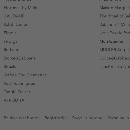
Florence by Mills
Maison Margiela
CAUDALIE
The Ritual of Sa
Ralph Lauren
Rabanne 1 Milli
Elemis
Noir Eau de Pa
Filorga
Mon Guerlain
Redken
MUGLER Angel
Dolce&Gabbana
Dolce&Gabbana 
Rituals
Lancôme La Nui
Jeffree Star Cosmetics
Real Techniques
Tangle Teezer
AFRODITA
Politika zasebnosti
Registracija
Pogoji uporabe
Poštnina in