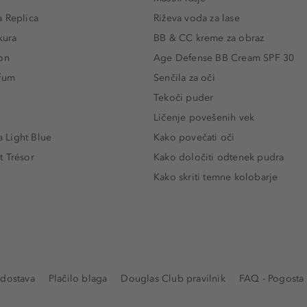
 Replica
Riževa voda za lase
kura
BB & CC kreme za obraz
on
Age Defense BB Cream SPF 30
rfum
Senčila za oči
Tekoči puder
Ličenje povešenih vek
Light Blue
Kako povečati oči
t Trésor
Kako določiti odtenek pudra
Kako skriti temne kolobarje
 dostava
Plačilo blaga
Douglas Club pravilnik
FAQ - Pogosta 