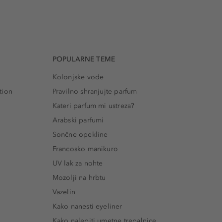
POPULARNE TEME
Kolonjske vode
tion
Pravilno shranjujte parfum
Kateri parfum mi ustreza?
Arabski parfumi
Sončne opekline
Francosko manikuro
UV lak za nohte
Mozolji na hrbtu
Vazelin
Kako nanesti eyeliner
Kako nalepiti umetne trepalnice