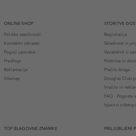
ONLINE-SHOP
STORITVE DOS
Politika zasebnosti
Registracija
Kontaktni obrazec
Skladnost in pri
Pogoji uporabe
Vprašalnik o za
Predlogi
Poštnina in dos
Reklamacije
Plačilo blaga
Sitemap
Douglas Club pr
Vračilo in rekla
FAQ - Pogosta v
Izjava o odstop
TOP BLAGOVNE ZNAMKE
PRILJUBLJENI 