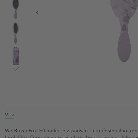
OPIS
WetBrush Pro Detangler je zasnovan za profesionalno up
IntelliFlex. Enostavno razčeše lase, brez bolečine ali lomlj