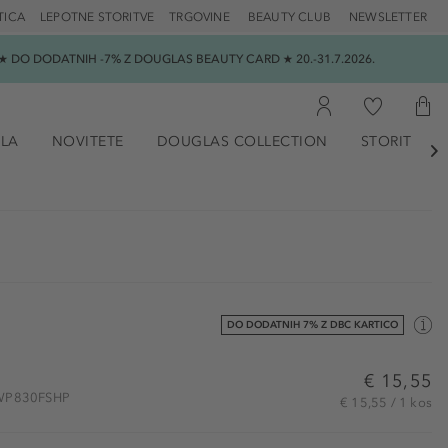
TICA
LEPOTNE STORITVE
TRGOVINE
BEAUTY CLUB
NEWSLETTER
 DO DODATNIH -7% Z DOUGLAS BEAUTY CARD ★ 20.-31.7.2026.
ILA
NOVITETE
DOUGLAS COLLECTION
STORITVE

DO DODATNIH 7% Z DBC KARTICO
€ 15,55
 BWP830FSHP
€ 15,55 / 1 kos