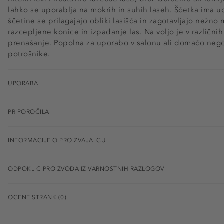
lahko se uporablja na mokrih in suhih laseh. Ščetka ima 
ščetine se prilagajajo obliki lasišča in zagotavljajo nežn
razcepljene konice in izpadanje las. Na voljo je v različni
prenašanje. Popolna za uporabo v salonu ali domačo nego.
potrošnike.
UPORABA
PRIPOROČILA
INFORMACIJE O PROIZVAJALCU
ODPOKLIC PROIZVODA IZ VARNOSTNIH RAZLOGOV
OCENE STRANK (0)