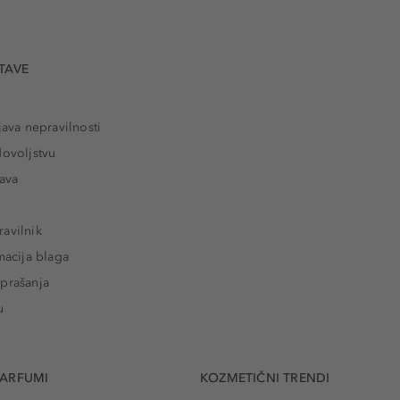
TAVE
java nepravilnosti
dovoljstvu
tava
avilnik
macija blaga
prašanja
u
PARFUMI
KOZMETIČNI TRENDI