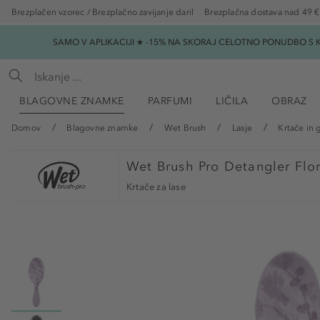
Brezplačen vzorec / Brezplačno zavijanje daril
Brezplačna dostava nad 49 €
SAMO V APLIKACIJI ★ -15% NA SKORAJ CELOTNO PONUDBO S K
BLAGOVNE ZNAMKE
PARFUMI
LIČILA
OBRAZ
Domov
Blagovne znamke
Wet Brush
Lasje
Krtače in 
Wet Brush
Pro Detangler Flo
Krtače za lase