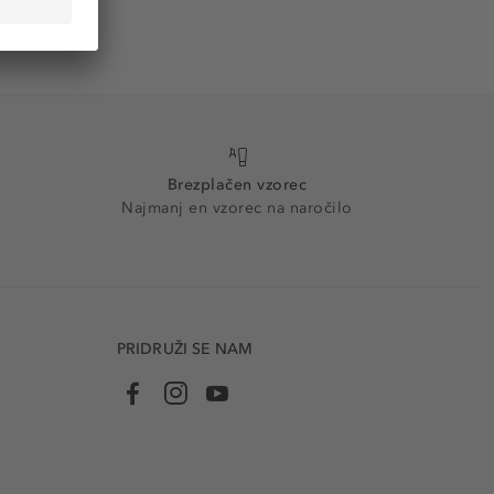
Brezplačen vzorec
Najmanj en vzorec na naročilo
PRIDRUŽI SE NAM