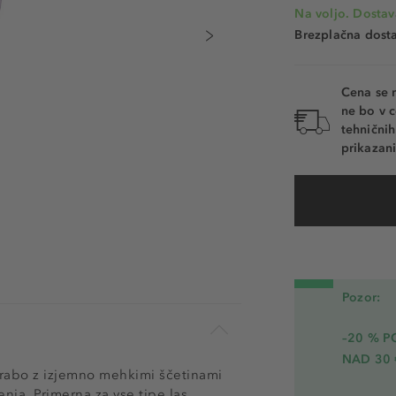
Na voljo. Dostav
Brezplačna dosta
Cena se 
ne bo v c
tehnični
prikazani
Pozor:
–20 % 
NAD 30 
orabo z izjemno mehkimi ščetinami
enja. Primerna za vse tipe las,