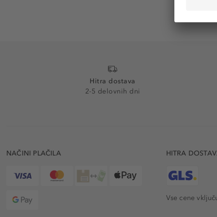
Hitra dostava
2-5 delovnih dni
NAČINI PLAČILA
HITRA DOSTA
Vse cene vključ