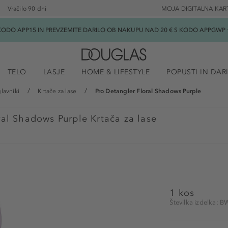
Vračilo 90 dni
MOJA DIGITALNA KAR
ODO APP15 IN PREVZEMITE DARILO OB NAKUPU NAD 20 € S KODO APPGWP ★
TELO
LASJE
HOME & LIFESTYLE
POPUSTI IN DAR
glavniki
Krtače za lase
Pro Detangler Floral Shadows Purple
ral Shadows Purple Krtača za lase
1 kos
Številka izdelka: