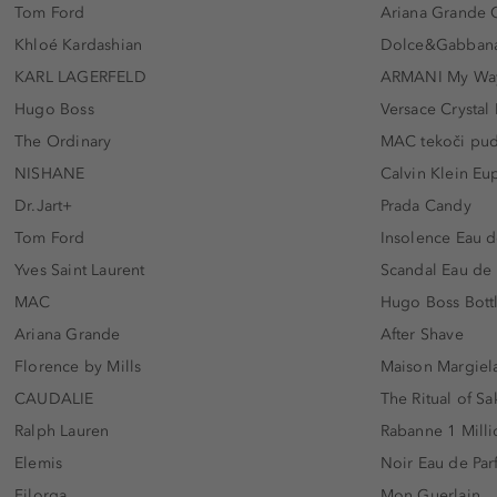
Tom Ford
Ariana Grande 
Khloé Kardashian
Dolce&Gabbana
KARL LAGERFELD
ARMANI My Wa
Hugo Boss
Versace Crystal
The Ordinary
MAC tekoči pu
NISHANE
Calvin Klein Eu
Dr.Jart+
Prada Candy
Tom Ford
Insolence Eau d
Yves Saint Laurent
Scandal Eau de
MAC
Hugo Boss Bott
Ariana Grande
After Shave
Florence by Mills
Maison Margiela
CAUDALIE
The Ritual of Sa
Ralph Lauren
Rabanne 1 Milli
Elemis
Noir Eau de Pa
Filorga
Mon Guerlain