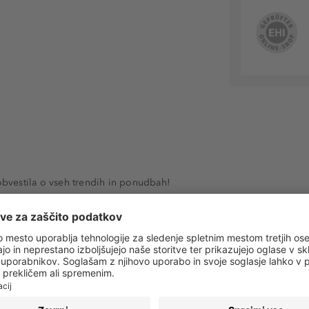
 obvestila o vseh trendih in ponudbah!
PRIJAVA