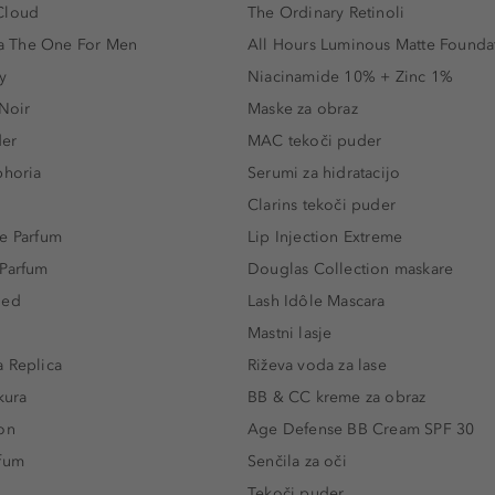
Cloud
The Ordinary Retinoli
 The One For Men
All Hours Luminous Matte Founda
y
Niacinamide 10% + Zinc 1%
 Noir
Maske za obraz
der
MAC tekoči puder
phoria
Serumi za hidratacijo
Clarins tekoči puder
e Parfum
Lip Injection Extreme
 Parfum
Douglas Collection maskare
led
Lash Idôle Mascara
Mastni lasje
 Replica
Riževa voda za lase
kura
BB & CC kreme za obraz
on
Age Defense BB Cream SPF 30
rfum
Senčila za oči
Tekoči puder