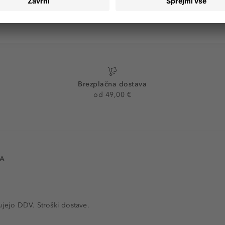
Brezplačna dostava
od 49,00 €
VA
ujejo DDV. Stroški dostave.