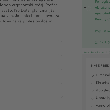
Po regis
udoben ergonomski ročaj. Prožne
obračuna
o masažo. Pro Detangler zmanjša
uporabnik
h barvah. Je lahka in enostavna za
Beauty C
 Idealna za profesionalce in
Popust ne
3.–16.8.
*1
Ponudba velja do 17. 0
NAŠE PRED
Hiter na
Shranite
Vpogled 
Upravlja
Varno pl