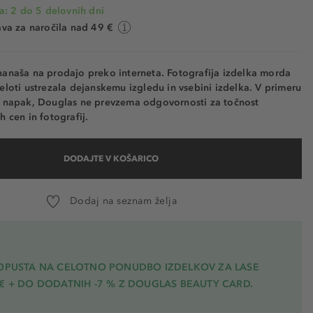
a: 2 do 5 delovnih dni
va za naročila nad 49 €
nanaša na prodajo preko interneta. Fotografija izdelka morda
eloti ustrezala dejanskemu izgledu in vsebini izdelka. V primeru
h napak, Douglas ne prevzema odgovornosti za točnost
h cen in fotografij.
DODAJTE V KOŠARICO
Dodaj na seznam želja
POPUSTA NA CELOTNO PONUDBO IZDELKOV ZA LASE
€ + DO DODATNIH -7 % Z DOUGLAS BEAUTY CARD.