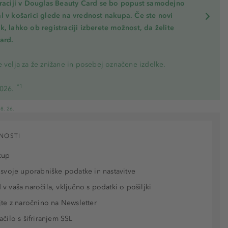
traciji v Douglas Beauty Card se bo popust samodejno
l v košarici glede na vrednost nakupa. Če ste novi
, lahko ob registraciji izberete možnost, da želite
ard.
 velja za že znižane in posebej označene izdelke.
*1
2026.
8. 26.
NOSTI
kup
 svoje uporabniške podatke in nastavitve
v vaša naročila, vključno s podatki o pošiljki
jte z naročnino na Newsletter
ačilo s šifriranjem SSL