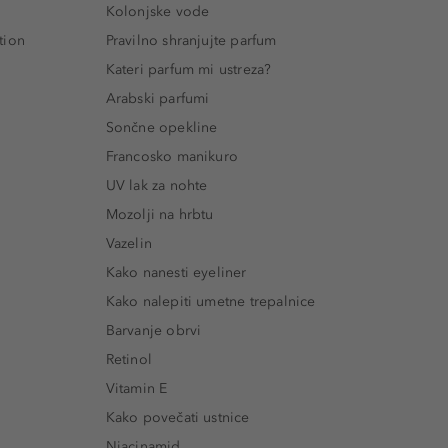
Kolonjske vode
tion
Pravilno shranjujte parfum
Kateri parfum mi ustreza?
Arabski parfumi
Sončne opekline
Francosko manikuro
UV lak za nohte
Mozolji na hrbtu
Vazelin
Kako nanesti eyeliner
Kako nalepiti umetne trepalnice
Barvanje obrvi
Retinol
Vitamin E
Kako povečati ustnice
Niacinamid