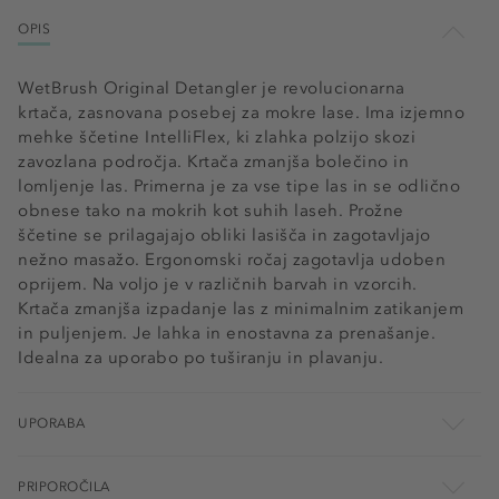
OPIS
WetBrush Original Detangler je revolucionarna
krtača, zasnovana posebej za mokre lase. Ima izjemno
mehke ščetine IntelliFlex, ki zlahka polzijo skozi
zavozlana področja. Krtača zmanjša bolečino in
lomljenje las. Primerna je za vse tipe las in se odlično
obnese tako na mokrih kot suhih laseh. Prožne
ščetine se prilagajajo obliki lasišča in zagotavljajo
nežno masažo. Ergonomski ročaj zagotavlja udoben
oprijem. Na voljo je v različnih barvah in vzorcih.
Krtača zmanjša izpadanje las z minimalnim zatikanjem
in puljenjem. Je lahka in enostavna za prenašanje.
Idealna za uporabo po tuširanju in plavanju.
UPORABA
PRIPOROČILA