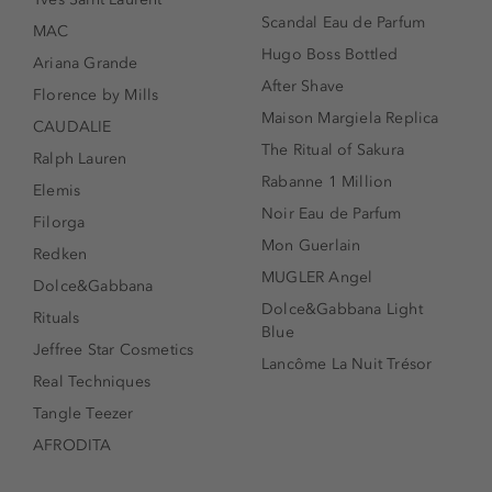
Scandal Eau de Parfum
MAC
Hugo Boss Bottled
Ariana Grande
After Shave
Florence by Mills
Maison Margiela Replica
CAUDALIE
The Ritual of Sakura
Ralph Lauren
Rabanne 1 Million
Elemis
Noir Eau de Parfum
Filorga
Mon Guerlain
Redken
MUGLER Angel
Dolce&Gabbana
Dolce&Gabbana Light
Rituals
Blue
Jeffree Star Cosmetics
Lancôme La Nuit Trésor
Real Techniques
Tangle Teezer
AFRODITA