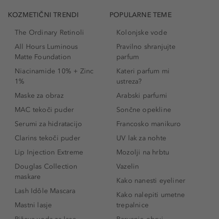
KOZMETIČNI TRENDI
POPULARNE TEME
The Ordinary Retinoli
Kolonjske vode
All Hours Luminous
Pravilno shranjujte
Matte Foundation
parfum
Niacinamide 10% + Zinc
Kateri parfum mi
1%
ustreza?
Maske za obraz
Arabski parfumi
MAC tekoči puder
Sončne opekline
Serumi za hidratacijo
Francosko manikuro
Clarins tekoči puder
UV lak za nohte
Lip Injection Extreme
Mozolji na hrbtu
Douglas Collection
Vazelin
maskare
Kako nanesti eyeliner
Lash Idôle Mascara
Kako nalepiti umetne
Mastni lasje
trepalnice