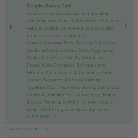
Douglas Beauty Card.
Popust ne velja za že znižane in posebej
označene izdelke ter darilne bone. Popust ne
velja za izdelke, označene z mint ponudbo.
Popust ne velja za blagovne
znamke Kérastase Paris, Douglas Collection,
Jardin Bohème, one.two.free!, Augustinus
Bader, Kilian Paris, Rituals, Xerjoff, Too
Faced, Kylie Cosmetics, Zarkoperfume,
Morphe, Kylie Skin, e.l.f. Cosmetics, Kylie
Jenner Fragrance, Khloe Kardashian,
Typebea, NEST New York, Born to Stand Out,
Orebella, Balmain Paris, About Face, Mulac,
Drybar, Florence by Mills, Lolavie, Iraye in
Better World Fragrance House by Drake.
*1
8.-9.8.2026.
*1
Ponudba velja do 10. 08. 26.