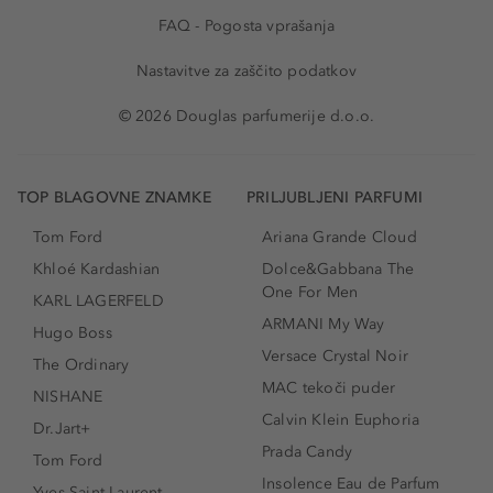
FAQ - Pogosta vprašanja
Nastavitve za zaščito podatkov
© 2026 Douglas parfumerije d.o.o.
TOP BLAGOVNE ZNAMKE
PRILJUBLJENI PARFUMI
Tom Ford
Ariana Grande Cloud
Khloé Kardashian
Dolce&Gabbana The
One For Men
KARL LAGERFELD
ARMANI My Way
Hugo Boss
Versace Crystal Noir
The Ordinary
MAC tekoči puder
NISHANE
Calvin Klein Euphoria
Dr.Jart+
Prada Candy
Tom Ford
Insolence Eau de Parfum
Yves Saint Laurent