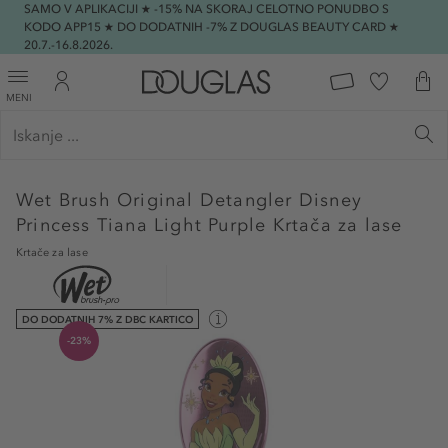
SAMO V APLIKACIJI ★ -15% NA SKORAJ CELOTNO PONUDBO S
KODO APP15 ★ DO DODATNIH -7% Z DOUGLAS BEAUTY CARD ★
20.7.-16.8.2026.
MENI
Wet Brush
Original Detangler Disney
Princess Tiana Light Purple Krtača za lase
Krtače za lase
DO DODATNIH 7% Z DBC KARTICO
-23%