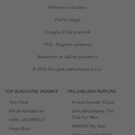
Poštnina in dostava
Plačilo blaga
Douglas Club pravilnik
FAQ - Pogosta vprašanja
Nastavitve za zaščito podatkov
© 2026 Douglas parfumerije d.o.o.
TOP BLAGOVNE ZNAMKE
PRILJUBLJENI PARFUMI
Tom Ford
Ariana Grande Cloud
Khloé Kardashian
Dolce&Gabbana The
One For Men
KARL LAGERFELD
ARMANI My Way
Hugo Boss
Versace Crystal Noir