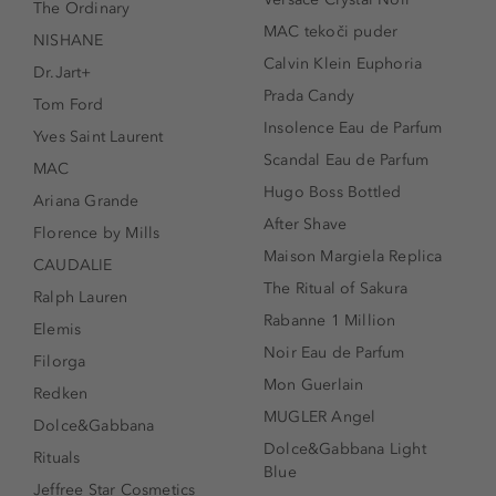
The Ordinary
MAC tekoči puder
NISHANE
Calvin Klein Euphoria
Dr.Jart+
Prada Candy
Tom Ford
Insolence Eau de Parfum
Yves Saint Laurent
Scandal Eau de Parfum
MAC
Hugo Boss Bottled
Ariana Grande
After Shave
Florence by Mills
Maison Margiela Replica
CAUDALIE
The Ritual of Sakura
Ralph Lauren
Rabanne 1 Million
Elemis
Noir Eau de Parfum
Filorga
Mon Guerlain
Redken
MUGLER Angel
Dolce&Gabbana
Dolce&Gabbana Light
Rituals
Blue
Jeffree Star Cosmetics