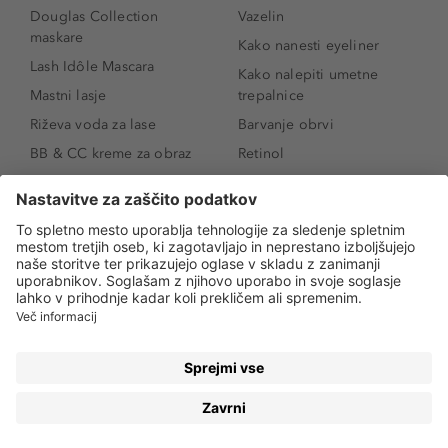
Douglas Collection
Vazelin
maskare
Kako nanesti eyeliner
Lash Idôle Mascara
Kako nalepiti umetne
Mastni lasje
trepalnice
Riževa voda za lase
Barvanje obrvi
BB & CC kreme za obraz
Retinol
Age Defense BB Cream
Vitamin E
SPF 30
Kako povečati ustnice
Senčila za oči
Niacinamid
Tekoči puder
Rozacea
Ličenje povešenih vek
Salicilna kislina
Kako povečati oči
Rozacea
Kako določiti odtenek
Salicilna kislina
pudra
Kako skriti temne
kolobarje