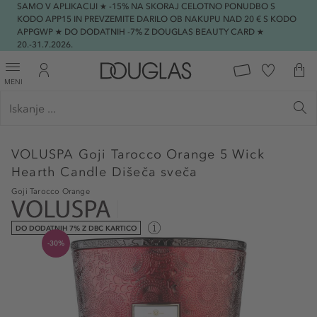
SAMO V APLIKACIJI ★ -15% NA SKORAJ CELOTNO PONUDBO S
KODO APP15 IN PREVZEMITE DARILO OB NAKUPU NAD 20 € S KODO
APPGWP ★ DO DODATNIH -7% Z DOUGLAS BEAUTY CARD ★
20.-31.7.2026.
MENI
VOLUSPA
Goji Tarocco Orange 5 Wick
Hearth Candle Dišeča sveča
Goji Tarocco Orange
DO DODATNIH 7% Z DBC KARTICO
-30%