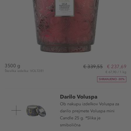
3500 g
€ 339,55
€ 237,69
Številka izdelka: VOL7281
€ 67,90 / 1 kg
SHRANJENO -30%
Darilo Voluspa
Ob nakupu izdelkov Voluspa za
darilo prejmete Voluspa mini
Candle 25 g. *Slika je
smibolična