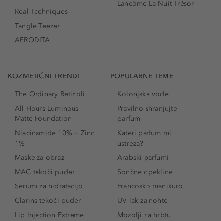
Lancôme La Nuit Trésor
Real Techniques
Tangle Teezer
AFRODITA
KOZMETIČNI TRENDI
POPULARNE TEME
The Ordinary Retinoli
Kolonjske vode
All Hours Luminous
Pravilno shranjujte
Matte Foundation
parfum
Niacinamide 10% + Zinc
Kateri parfum mi
1%
ustreza?
Maske za obraz
Arabski parfumi
MAC tekoči puder
Sončne opekline
Serumi za hidratacijo
Francosko manikuro
Clarins tekoči puder
UV lak za nohte
Lip Injection Extreme
Mozolji na hrbtu