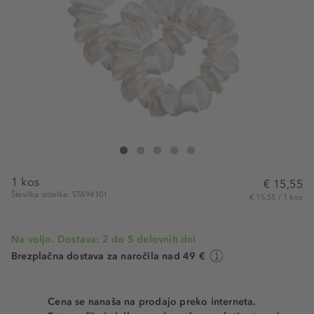
StarSilk Svilena Gumica Za Lase Twinkling White
Svilena Gumica Za Lase Twinkling White
Svilena Gumica Za Lase Twinkling White
Svilena Gumica Za Lase Twinkling White
Svilena Gumica Za Lase Twinkling Wh
1 kos
€ 15,55
Številka izdelka: STA94101
€ 15,55 / 1 kos
Na voljo. Dostava: 2 do 5 delovnih dni
Brezplačna dostava za naročila nad 49 €
Cena se nanaša na prodajo preko interneta.