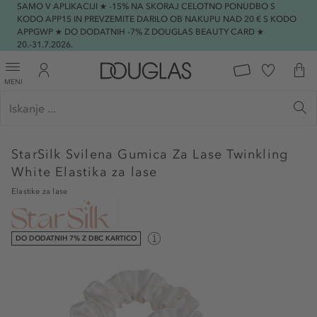
SAMO V APLIKACIJI ★ -15% NA SKORAJ CELOTNO PONUDBO S
KODO APP15 IN PREVZEMITE DARILO OB NAKUPU NAD 20 € S KODO
APPGWP ★ DO DODATNIH -7% Z DOUGLAS BEAUTY CARD ★
20.-31.7.2026.
MENI
StarSilk
Svilena Gumica Za Lase Twinkling
White Elastika za lase
Elastike za lase
DO DODATNIH 7% Z DBC KARTICO