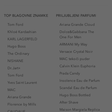
TOP BLAGOVNE ZNAMKE
PRILJUBLJENI PARFUMI
Tom Ford
Ariana Grande Cloud
Khloé Kardashian
Dolce&Gabbana The
One For Men
KARL LAGERFELD
ARMANI My Way
Hugo Boss
Versace Crystal Noir
The Ordinary
MAC tekoči puder
NISHANE
Calvin Klein Euphoria
Dr.Jart+
Prada Candy
Tom Ford
Insolence Eau de Parfum
Yves Saint Laurent
Scandal Eau de Parfum
MAC
Hugo Boss Bottled
Ariana Grande
After Shave
Florence by Mills
Maison Margiela Replica
CAUDALIE