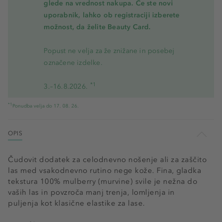
glede na vrednost nakupa. Če ste novi
uporabnik, lahko ob registraciji izberete
možnost, da želite Beauty Card.
Popust ne velja za že znižane in posebej
označene izdelke.
*1
3.–16.8.2026.
*1
Ponudba velja do 17. 08. 26.
OPIS
Čudovit dodatek za celodnevno nošenje ali za zaščito
las med vsakodnevno rutino nege kože. Fina, gladka
tekstura 100% mulberry (murvine) svile je nežna do
vaših las in povzroča manj trenja, lomljenja in
puljenja kot klasične elastike za lase.