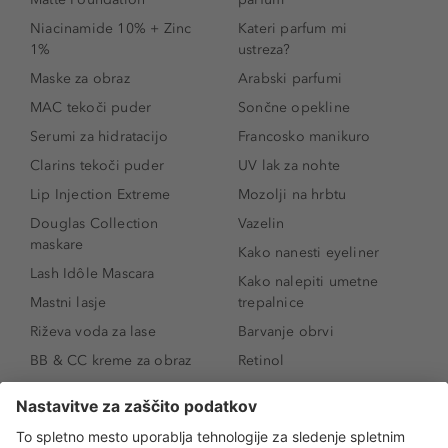
Niacinamide 10% + Zinc
Kateri parfum mi
1%
ustreza?
Maske za obraz
Arabski parfumi
MAC tekoči puder
Sončne opekline
Serumi za hidratacijo
Francosko manikuro
Clarins tekoči puder
UV lak za nohte
Lip Injection Extreme
Mozolji na hrbtu
Douglas Collection
Vazelin
maskare
Kako nanesti eyeliner
Lash Idôle Mascara
Kako nalepiti umetne
Mastni lasje
trepalnice
Riževa voda za lase
Barvanje obrvi
BB & CC kreme za obraz
Retinol
Age Defense BB Cream
Vitamin E
SPF 30
Kako povečati ustnice
Senčila za oči
Niacinamid