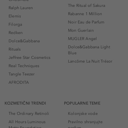
The Ritual of Sakura
Ralph Lauren
Rabanne 1 Million
Elemis
Noir Eau de Parfum
Filorga
Mon Guerlain
Redken
MUGLER Angel
Dolce&Gabbana
Dolce&Gabbana Light
Rituals
Blue
Jeffree Star Cosmetics
Lancôme La Nuit Trésor
Real Techniques
Tangle Teezer
AFRODITA
KOZMETIČNI TRENDI
POPULARNE TEME
The Ordinary Retinoli
Kolonjske vode
All Hours Luminous
Pravilno shranjujte
Matte Foundation
parfum