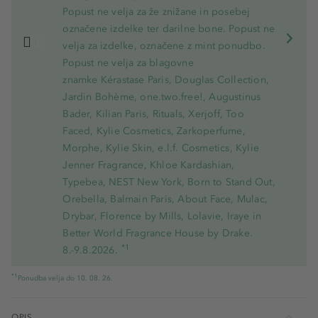
Popust ne velja za že znižane in posebej
označene izdelke ter darilne bone. Popust ne
velja za izdelke, označene z mint ponudbo.
Popust ne velja za blagovne
znamke Kérastase Paris, Douglas Collection,
Jardin Bohème, one.two.free!, Augustinus
Bader, Kilian Paris, Rituals, Xerjoff, Too
Faced, Kylie Cosmetics, Zarkoperfume,
Morphe, Kylie Skin, e.l.f. Cosmetics, Kylie
Jenner Fragrance, Khloe Kardashian,
Typebea, NEST New York, Born to Stand Out,
Orebella, Balmain Paris, About Face, Mulac,
Drybar, Florence by Mills, Lolavie, Iraye in
Better World Fragrance House by Drake.
*1
8.-9.8.2026.
*1
Ponudba velja do 10. 08. 26.
OPIS