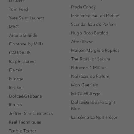
Dr.Jart+
Prada Candy
Tom Ford
Insolence Eau de Parfum
Yves Saint Laurent
Scandal Eau de Parfum
MAC
Hugo Boss Bottled
Ariana Grande
After Shave
Florence by Mills
Maison Margiela Replica
CAUDALIE
The Ritual of Sakura
Ralph Lauren
Rabanne 1 Million
Elemis
Noir Eau de Parfum
Filorga
Mon Guerlain
Redken
MUGLER Angel
Dolce&Gabbana
Dolce&Gabbana Light
Rituals
Blue
Jeffree Star Cosmetics
Lancôme La Nuit Trésor
Real Techniques
Tangle Teezer