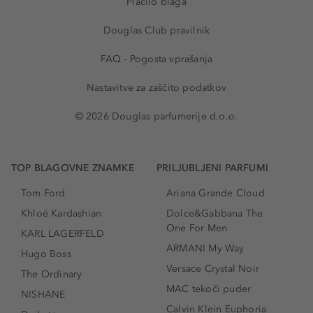
Plačilo blaga
Douglas Club pravilnik
FAQ - Pogosta vprašanja
Nastavitve za zaščito podatkov
© 2026 Douglas parfumerije d.o.o.
TOP BLAGOVNE ZNAMKE
PRILJUBLJENI PARFUMI
Tom Ford
Ariana Grande Cloud
Khloé Kardashian
Dolce&Gabbana The
One For Men
KARL LAGERFELD
ARMANI My Way
Hugo Boss
Versace Crystal Noir
The Ordinary
MAC tekoči puder
NISHANE
Calvin Klein Euphoria