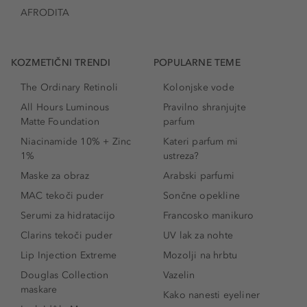
AFRODITA
KOZMETIČNI TRENDI
POPULARNE TEME
The Ordinary Retinoli
Kolonjske vode
All Hours Luminous
Pravilno shranjujte
Matte Foundation
parfum
Niacinamide 10% + Zinc
Kateri parfum mi
1%
ustreza?
Maske za obraz
Arabski parfumi
MAC tekoči puder
Sončne opekline
Serumi za hidratacijo
Francosko manikuro
Clarins tekoči puder
UV lak za nohte
Lip Injection Extreme
Mozolji na hrbtu
Douglas Collection
Vazelin
maskare
Kako nanesti eyeliner