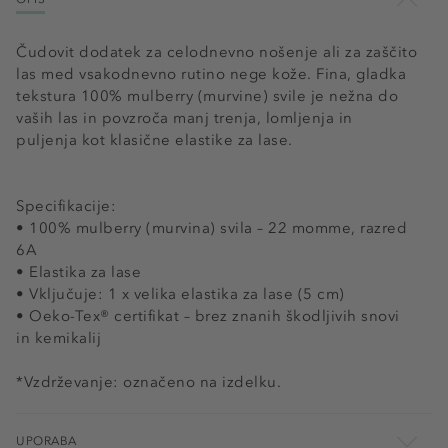
Čudovit dodatek za celodnevno nošenje ali za zaščito
las med vsakodnevno rutino nege kože. Fina, gladka
tekstura 100% mulberry (murvine) svile je nežna do
vaših las in povzroča manj trenja, lomljenja in
puljenja kot klasične elastike za lase.
Specifikacije:
• 100% mulberry (murvina) svila – 22 momme, razred
6A
• Elastika za lase
• Vključuje: 1 x velika elastika za lase (5 cm)
• Oeko-Tex® certifikat – brez znanih škodljivih snovi
in kemikalij
*Vzdrževanje: označeno na izdelku.
UPORABA