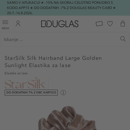
SAMO V APLIKACIJI ★ -15% NA SKORAJ CELOTNO PONUDBO S
KODO APP15 ★ DO DODATNIH -7% Z DOUGLAS BEAUTY CARD ★
20.7.-16.8.2026.
MENI
StarSilk
Silk Hairband Large Golden
Sunlight Elastika za lase
Elastike za lase
DO DODATNIH 7% Z DBC KARTICO