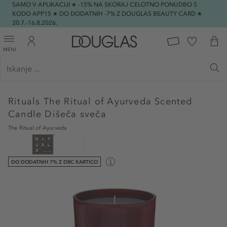
SAMO V APLIKACIJI ★ -15% NA SKORAJ CELOTNO PONUDBO S
KODO APP15 ★ DO DODATNIH -7% Z DOUGLAS BEAUTY CARD ★
20.7.-16.8.2026.
MENI
Rituals
The Ritual of Ayurveda Scented
Candle Dišeča sveča
The Ritual of Ayurveda
DO DODATNIH 7% Z DBC KARTICO