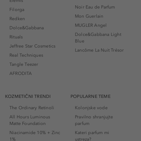
Elemis
Noir Eau de Parfum
Filorga
Mon Guerlain
Redken
MUGLER Angel
Dolce&Gabbana
Dolce&Gabbana Light
Rituals
Blue
Jeffree Star Cosmetics
Lancôme La Nuit Trésor
Real Techniques
Tangle Teezer
AFRODITA
KOZMETIČNI TRENDI
POPULARNE TEME
The Ordinary Retinoli
Kolonjske vode
All Hours Luminous
Pravilno shranjujte
Matte Foundation
parfum
Niacinamide 10% + Zinc
Kateri parfum mi
1%
ustreza?