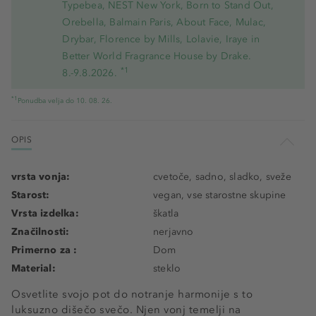
Typebea, NEST New York, Born to Stand Out,
Orebella, Balmain Paris, About Face, Mulac,
Drybar, Florence by Mills, Lolavie, Iraye in
Better World Fragrance House by Drake.
*1
8.-9.8.2026.
*1
Ponudba velja do 10. 08. 26.
OPIS
vrsta vonja:
cvetoče, sadno, sladko, sveže
Starost:
vegan, vse starostne skupine
Vrsta izdelka:
škatla
Značilnosti:
nerjavno
Primerno za :
Dom
Material:
steklo
Osvetlite svojo pot do notranje harmonije s to
luksuzno dišečo svečo. Njen vonj temelji na