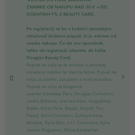
ZNAMKE OB NAKUPU NAD 30 € + DO
DODATNIH 7% Z BEAUTY CARD.
Po registraciji se bo v košarici samodejno
obračunal dodaten popust, ki je odvisen od
zneska nakupa. Če ste nov uporabnik,
lahko ob registraciji izberete, da želite
Douglas Beauty Card.
Popust ne velja za že znižane in posebej
označene izdelke ter darilne bone. Popust ne
velja za izdelke, označene z mint ponudbo.
Popust ne velja za blagovne
znamke Kérastase Paris, Douglas Collection,
Jardin Bohème, one.two.free!, Augustinus
Bader, Kilian Paris, Rituals, Xerjoff, Too
Faced, Kylie Cosmetics, Zarkoperfume,
Morphe, Kylie Skin, e.l.f. Cosmetics, Kylie
Jenner Fragrance, Khloe Kardashian,