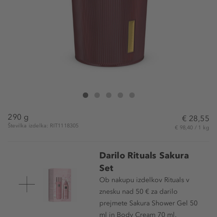
Rituals The Ritual of Ayurveda Scented Candle
The Ritual of Ayurveda Scented Candle
The Ritual of Ayurveda Scented Candle
The Ritual of Ayurveda Scented Candle
The Ritual of Ayurveda Scented Cand
290 g
€ 28,55
Številka izdelka: RIT1118305
€ 98,40 / 1 kg
Darilo Rituals Sakura
Set
Ob nakupu izdelkov Rituals v
znesku nad 50 € za darilo
prejmete Sakura Shower Gel 50
ml in Body Cream 70 ml.