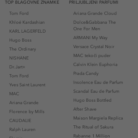
TOP BLAGOVNE ZNAMKE
PRILJUBLJENI PARFUMI
Tom Ford
Ariana Grande Cloud
Khloé Kardashian
Dolce&Gabbana The
One For Men
KARL LAGERFELD
ARMANI My Way
Hugo Boss
Versace Crystal Noir
The Ordinary
MAC tekoči puder
NISHANE
Calvin Klein Euphoria
Dr.Jart+
Prada Candy
Tom Ford
Insolence Eau de Parfum
Yves Saint Laurent
Scandal Eau de Parfum
MAC
Hugo Boss Bottled
Ariana Grande
After Shave
Florence by Mills
Maison Margiela Replica
CAUDALIE
The Ritual of Sakura
Ralph Lauren
Rabanne 1 Million