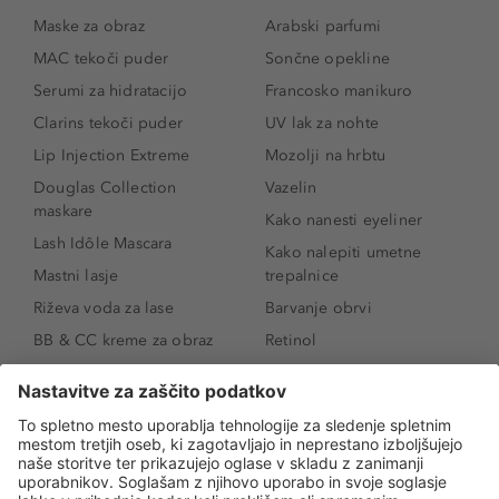
Maske za obraz
Arabski parfumi
MAC tekoči puder
Sončne opekline
Serumi za hidratacijo
Francosko manikuro
Clarins tekoči puder
UV lak za nohte
Lip Injection Extreme
Mozolji na hrbtu
Douglas Collection
Vazelin
maskare
Kako nanesti eyeliner
Lash Idôle Mascara
Kako nalepiti umetne
Mastni lasje
trepalnice
Riževa voda za lase
Barvanje obrvi
BB & CC kreme za obraz
Retinol
Age Defense BB Cream
Vitamin E
SPF 30
Kako povečati ustnice
Senčila za oči
Niacinamid
Tekoči puder
Rozacea
Ličenje povešenih vek