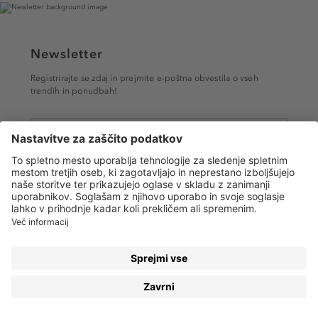
Newsletter
Registrirajte se zdaj in prejmite e-poštna obvestila o vseh
trendih in ponudbah!
PRIJAVA