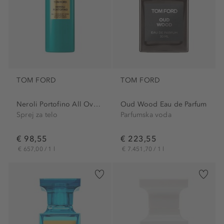
TOM FORD
TOM FORD
Neroli Portofino All Over...
Oud Wood Eau de Parfum
Sprej za telo
Parfumska voda
€ 98,55
€ 223,55
€ 657,00 / 1 l
€ 7.451,70 / 1 l