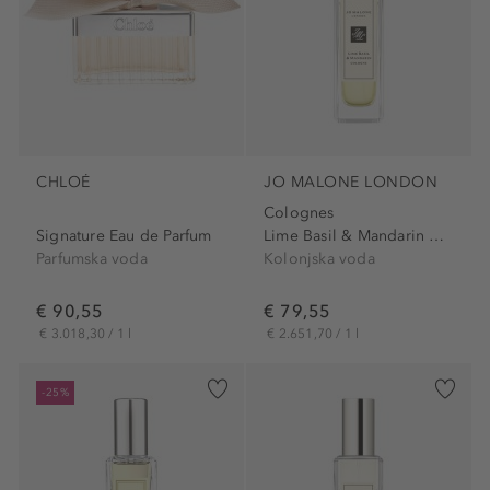
CHLOÉ
JO MALONE LONDON
Colognes
Signature Eau de Parfum
Lime Basil & Mandarin Cologne
Parfumska voda
Kolonjska voda
€ 90,55
€ 79,55
€ 3.018,30 / 1 l
€ 2.651,70 / 1 l
-25%