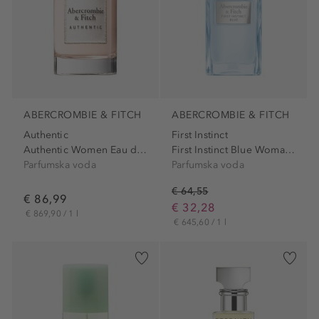
ABERCROMBIE & FITCH
ABERCROMBIE & FITCH
Authentic
First Instinct
Authentic Women Eau de Parfum
First Instinct Blue Woman...
Parfumska voda
Parfumska voda
€ 64,55
€ 86,99
€ 32,28
€ 869,90 / 1 l
€ 645,60 / 1 l