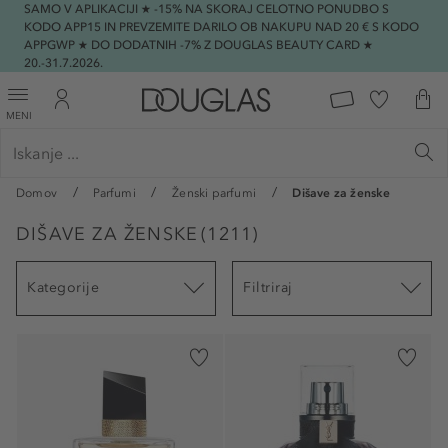
SAMO V APLIKACIJI ★ -15% NA SKORAJ CELOTNO PONUDBO S
KODO APP15 IN PREVZEMITE DARILO OB NAKUPU NAD 20 € S KODO
APPGWP ★ DO DODATNIH -7% Z DOUGLAS BEAUTY CARD ★
20.-31.7.2026.
MENI
Domov
Parfumi
Ženski parfumi
Dišave za ženske
DIŠAVE ZA ŽENSKE
(
1211
)
Kategorije
Filtriraj