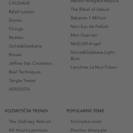
Maison Margiela Replica
CAUDALIE
The Ritual of Sakura
Ralph Lauren
Rabanne 1 Million
Elemis
Noir Eau de Parfum
Filorga
Mon Guerlain
Redken
MUGLER Angel
Dolce&Gabbana
Dolce&Gabbana Light
Rituals
Blue
Jeffree Star Cosmetics
Lancôme La Nuit Trésor
Real Techniques
Tangle Teezer
AFRODITA
KOZMETIČNI TRENDI
POPULARNE TEME
The Ordinary Retinoli
Kolonjske vode
All Hours Luminous
Pravilno shranjujte