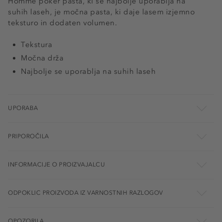
Homme poker pasta, ki se najbolje uporablja na
suhih laseh, je močna pasta, ki daje lasem izjemno
teksturo in dodaten volumen.
Tekstura
Močna drža
Najbolje se uporablja na suhih laseh
UPORABA
PRIPOROČILA
INFORMACIJE O PROIZVAJALCU
ODPOKLIC PROIZVODA IZ VARNOSTNIH RAZLOGOV
OPOZORILA