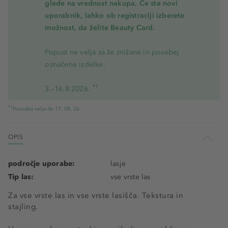
glede na vrednost nakupa. Če ste novi
uporabnik, lahko ob registraciji izberete
možnost, da želite Beauty Card.
Popust ne velja za že znižane in posebej
označene izdelke.
*1
3.–16.8.2026.
*1
Ponudba velja do 17. 08. 26.
OPIS
področje uporabe:
lasje
Tip las:
vse vrste las
Za vse vrste las in vse vrste lasišča. Tekstura in
stajling.