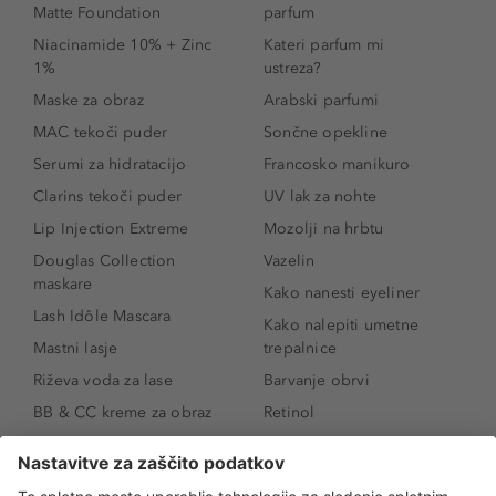
Matte Foundation
parfum
Niacinamide 10% + Zinc
Kateri parfum mi
1%
ustreza?
Maske za obraz
Arabski parfumi
MAC tekoči puder
Sončne opekline
Serumi za hidratacijo
Francosko manikuro
Clarins tekoči puder
UV lak za nohte
Lip Injection Extreme
Mozolji na hrbtu
Douglas Collection
Vazelin
maskare
Kako nanesti eyeliner
Lash Idôle Mascara
Kako nalepiti umetne
Mastni lasje
trepalnice
Riževa voda za lase
Barvanje obrvi
BB & CC kreme za obraz
Retinol
Age Defense BB Cream
Vitamin E
SPF 30
Kako povečati ustnice