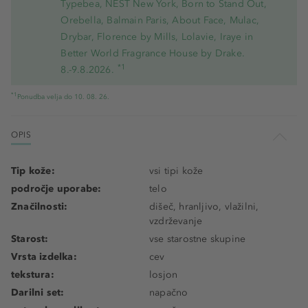
Typebea, NEST New York, Born to Stand Out,
Orebella, Balmain Paris, About Face, Mulac,
Drybar, Florence by Mills, Lolavie, Iraye in
Better World Fragrance House by Drake.
*1
8.-9.8.2026.
*1
Ponudba velja do 10. 08. 26.
OPIS
Tip kože:
vsi tipi kože
področje uporabe:
telo
Značilnosti:
dišeč, hranljivo, vlažilni,
vzdrževanje
Starost:
vse starostne skupine
Vrsta izdelka:
cev
tekstura:
losjon
Darilni set:
napačno