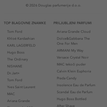
© 2026 Douglas parfumerije d.o.o.
TOP BLAGOVNE ZNAMKE
PRILJUBLJENI PARFUMI
Tom Ford
Ariana Grande Cloud
Khloé Kardashian
Dolce&Gabbana The
One For Men
KARL LAGERFELD
ARMANI My Way
Hugo Boss
Versace Crystal Noir
The Ordinary
MAC tekoči puder
NISHANE
Calvin Klein Euphoria
Dr.Jart+
Prada Candy
Tom Ford
Insolence Eau de Parfum
Yves Saint Laurent
Scandal Eau de Parfum
MAC
Hugo Boss Bottled
Ariana Grande
After Shave