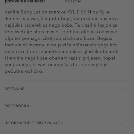
potovalna velikost:
napačno
Vanilla Body Lotion znamke KYLIE SKIN by Kylie
Jenner ima vse, kar potrebuje, da postane vaš novi
najljubši izdelek za nego kože. Ta vlažilni losjon za
telo vsebuje shea maslo, jojobino olje in kokosovo
olje ter pomaga izboljšati strukturo kože. Bogata
formula ni mastna in ne pušča ničesar drugega kot
resnično dober, žametno mehak in gladek občutek.
Hranilna nega kože obenem razširi prijeten, topel
vonj vanilje, ki vam omogoča, da se v svoji koži
počutite odlično.
SESTAVINE
PRIPOROČILA
INFORMACIJE O PROIZVAJALCU