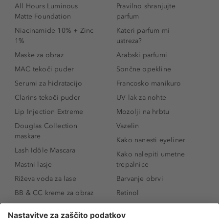
All Hours Luminous
Pravilno shranjujte
Matte Foundation
parfum
Niacinamide 10% + Zinc
Kateri parfum mi
1%
ustreza?
Maske za obraz
Arabski parfumi
MAC tekoči puder
Sončne opekline
Serumi za hidratacijo
Francosko manikuro
Clarins tekoči puder
UV lak za nohte
Lip Injection Extreme
Mozolji na hrbtu
Douglas Collection
Vazelin
maskare
Kako nanesti eyeliner
Lash Idôle Mascara
Kako nalepiti umetne
Mastni lasje
trepalnice
Riževa voda za lase
Barvanje obrvi
BB & CC kreme za obraz
Retinol
Age Defense BB Cream
Vitamin E
SPF 30