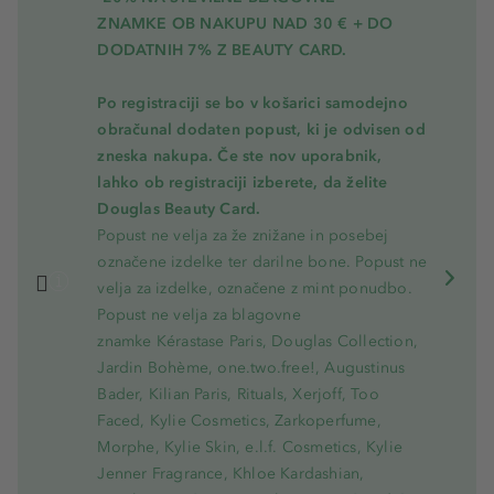
ZNAMKE OB NAKUPU NAD 30 € + DO
DODATNIH 7% Z BEAUTY CARD.
Po registraciji se bo v košarici samodejno
obračunal dodaten popust, ki je odvisen od
zneska nakupa. Če ste nov uporabnik,
lahko ob registraciji izberete, da želite
Douglas Beauty Card.
Popust ne velja za že znižane in posebej
označene izdelke ter darilne bone. Popust ne
velja za izdelke, označene z mint ponudbo.
Popust ne velja za blagovne
znamke Kérastase Paris, Douglas Collection,
Jardin Bohème, one.two.free!, Augustinus
Bader, Kilian Paris, Rituals, Xerjoff, Too
Faced, Kylie Cosmetics, Zarkoperfume,
Morphe, Kylie Skin, e.l.f. Cosmetics, Kylie
Jenner Fragrance, Khloe Kardashian,