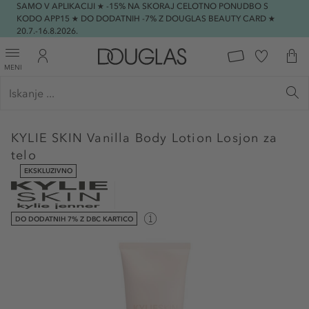
SAMO V APLIKACIJI ★ -15% NA SKORAJ CELOTNO PONUDBO S
KODO APP15 ★ DO DODATNIH -7% Z DOUGLAS BEAUTY CARD ★
20.7.-16.8.2026.
MENI
KYLIE SKIN
Vanilla Body Lotion Losjon za
telo
EKSKLUZIVNO
DO DODATNIH 7% Z DBC KARTICO