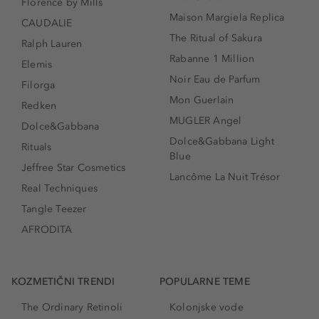
Florence by Mills
Maison Margiela Replica
CAUDALIE
The Ritual of Sakura
Ralph Lauren
Rabanne 1 Million
Elemis
Noir Eau de Parfum
Filorga
Mon Guerlain
Redken
MUGLER Angel
Dolce&Gabbana
Dolce&Gabbana Light
Rituals
Blue
Jeffree Star Cosmetics
Lancôme La Nuit Trésor
Real Techniques
Tangle Teezer
AFRODITA
KOZMETIČNI TRENDI
POPULARNE TEME
The Ordinary Retinoli
Kolonjske vode