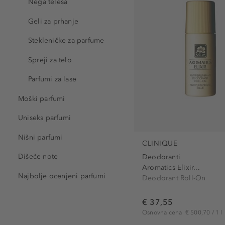
Nega telesa
Geli za prhanje
Stekleničke za parfume
Spreji za telo
Parfumi za lase
Moški parfumi
Uniseks parfumi
Nišni parfumi
CLINIQUE
Dišeče note
Deodoranti
Aromatics Elixir...
Najbolje ocenjeni parfumi
Deodorant Roll-On
€ 37,55
Osnovna cena
€ 500,70 / 1 l