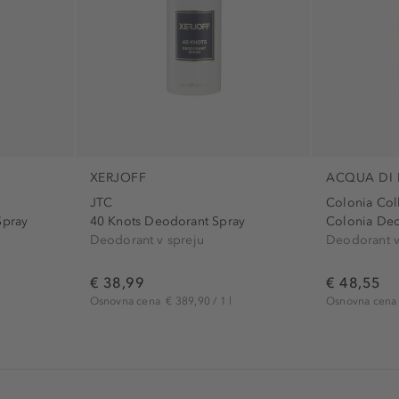
XERJOFF
ACQUA DI
JTC
Colonia Col
Spray
40 Knots Deodorant Spray
Colonia Deo
Deodorant v spreju
Deodorant v
€ 38,99
€ 48,55
Osnovna cena
€ 389,90 / 1 l
Osnovna cen