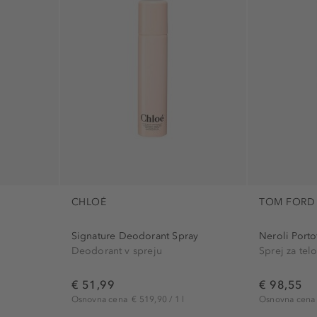
brez ftalatov (1)
osvežujoče (7
Hugo Boss (1)
brez komedogenov (1)
poživitev (1)
Issey Miyake (1)
brez mastnih sestavin (1)
sredstvo prot
Moschino (1)
brez parabenov (1)
zaščitni (7)
Narciso Rodriguez (1)
brez parafina (1)
Rabanne (3)
brez pigmentov in barvil (1)
Sisley (2)
brez silikona (1)
Tom Ford (5)
brez sulfatov (1)
XERJOFF (2)
dekolte (2)
Zadig & Voltaire (1)
roko (3)
CHLOÉ
TOM FORD
telo (15)
Signature Deodorant Spray
Neroli Porto
Deodorant v spreju
Sprej za tel
€ 51,99
€ 98,55
Osnovna cena
€ 519,90 / 1 l
Osnovna cen