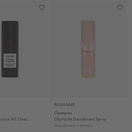
vegan (1)
za občutljivo kožo (5)
RABANNE
Olympéa
lous All Over...
Olympéa Deodorant Spray
o
Deodorant v spreju