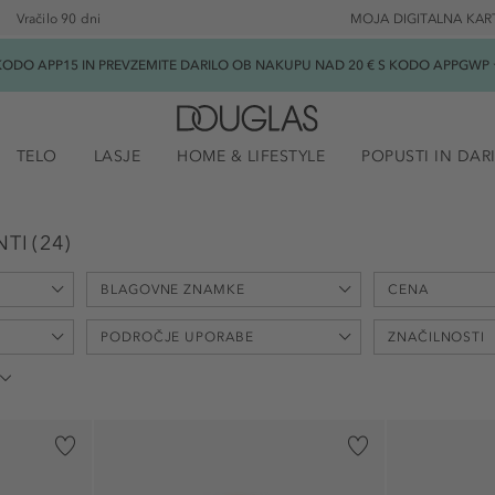
Vračilo 90 dni
MOJA DIGITALNA KAR
ODO APP15 IN PREVZEMITE DARILO OB NAKUPU NAD 20 € S KODO APPGWP ★
TELO
LASJE
HOME & LIFESTYLE
POPUSTI IN DAR
NTI
(
24
)
BLAGOVNE ZNAMKE
CENA
min
PODROČJE UPORABE
ZNAČILNOSTI
-
€
Acqua di Parma (2)
Chloé (2)
brez acetona (1)
dišeč (2)
Clinique (1)
brez amonijaka (1)
dolgotrajno (
Givenchy (2)