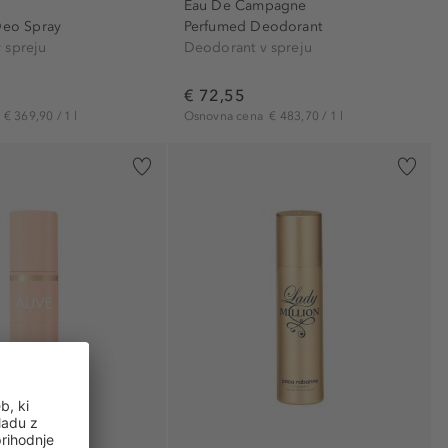
Eau De Campagne
Deo Spray
Perfumed Deodorant
 spreju
Deodorant v spreju
€ 72,55
a
€ 369,90 / 1 l
Osnovna cena
€ 483,70 / 1 l