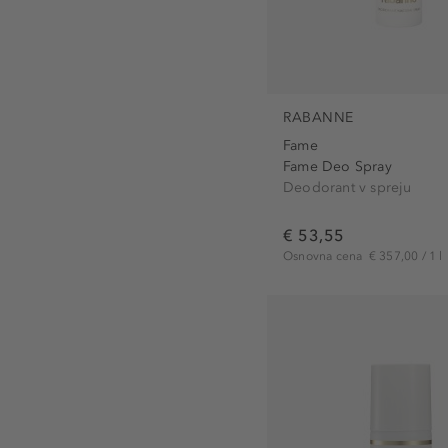
RABANNE
Fame
Fame Deo Spray
Deodorant v spreju
€ 53,55
Osnovna cena
€ 357,00 / 1 l