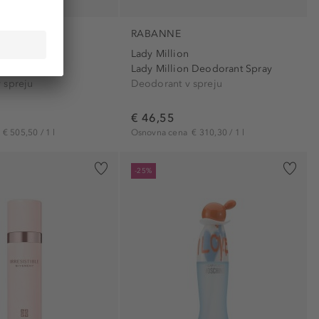
S
RABANNE
Lady Million
rant Spray
Lady Million Deodorant Spray
 spreju
Deodorant v spreju
€ 46,55
a
€ 505,50 / 1 l
Osnovna cena
€ 310,30 / 1 l
-25%