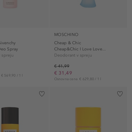
MOSCHINO
 Givenchy
Cheap & Chic
 Deo Spray
Cheap&Chic I Love Love...
 spreju
Deodorant v spreju
€ 41,99
€ 31,49
a
€ 569,90 / 1 l
Osnovna cena
€ 629,80 / 1 l