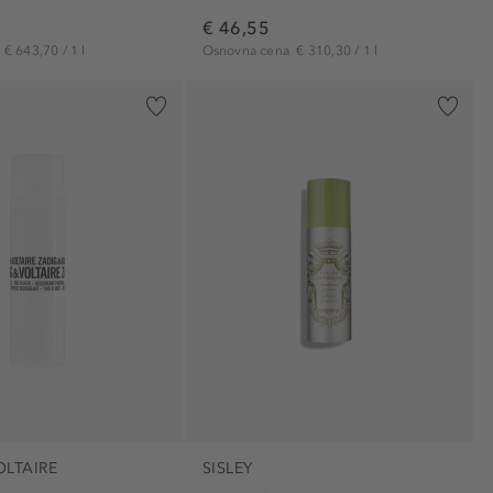
€ 46,55
a
€ 643,70 / 1 l
Osnovna cena
€ 310,30 / 1 l
OLTAIRE
SISLEY