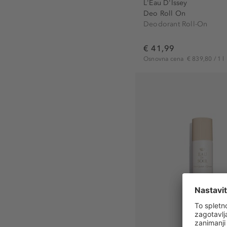
L'Eau D'Issey
Deo Roll On
Deodorant Roll-On
€ 41,99
Osnovna cena
€ 839,80 / 1 l