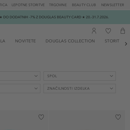
TICA
LEPOTNE STORITVE
TRGOVINE
BEAUTY CLUB
NEWSLETTER
 DO DODATNIH -7% Z DOUGLAS BEAUTY CARD ★ 20.-31.7.2026.
ILA
NOVITETE
DOUGLAS COLLECTION
STORITVE

SPOL
max
ZNAČILNOSTI IZDELKA
€
uniseks (12)
ženski (6)
brez acetona (5)
1)
brez amonijaka (5)