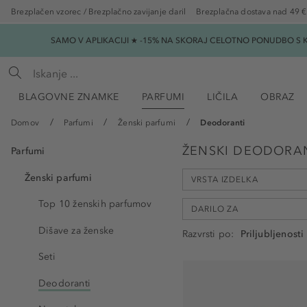
Brezplačen vzorec / Brezplačno zavijanje daril
Brezplačna dostava nad 49 €
SAMO V APLIKACIJI ★ -15% NA SKORAJ CELOTNO PONUDBO S K
BLAGOVNE ZNAMKE
PARFUMI
LIČILA
OBRAZ
Domov
Parfumi
Ženski parfumi
Deodoranti
ŽENSKI DEODORA
Parfumi
Ženski parfumi
VRSTA IZDELKA
Top 10 ženskih parfumov
DARILO ZA
Dišave za ženske
Razvrsti po
Deodorant v spreju (16)
Seti
Sprej za telo (5)
Hvala vam (1)
Deodorant Roll-On (2)
Deodoranti
rojstni dan (3)
Deodorant v stiku (1)