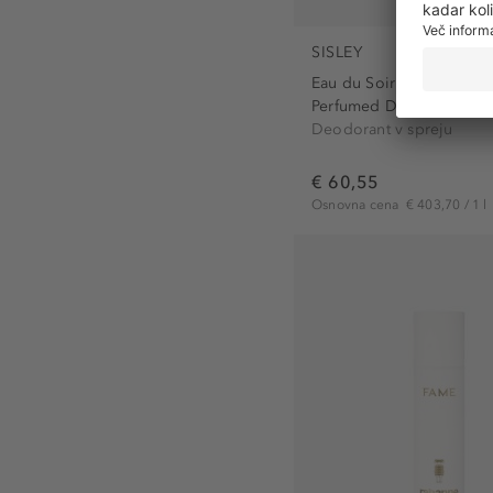
SISLEY
Eau du Soir
Perfumed Deodorant Spr
Deodorant v spreju
€ 60,55
Osnovna cena
€ 403,70 / 1 l