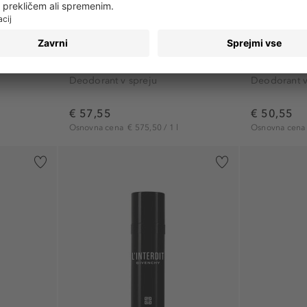
CHLOÉ
HUGO BOS
ay
Nomade Deodorant Spray
Alive Deodo
Deodorant v spreju
Deodorant v
€ 57,55
€ 50,55
Osnovna cena
€ 575,50 / 1 l
Osnovna cen