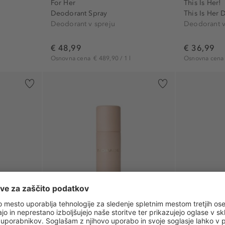
For Her
This Is Her!
Deodorant Spray
This Is Her 
Deodorant v spreju
Deodorant v
€ 48,99
€ 36,99
Osnovna cena
€ 489,90 / 1 l
Osnovna cen