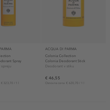
 PARMA
ACQUA DI PARMA
lection
Colonia Collection
dorant Spray
Colonia Deodorant Stick
 spreju
Deodorant v stiku
€ 46,55
a
€ 323,70 / 1 l
Osnovna cena
€ 620,70 / 1 l