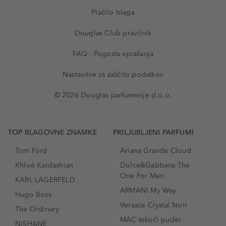
Plačilo blaga
Douglas Club pravilnik
FAQ - Pogosta vprašanja
Nastavitve za zaščito podatkov
© 2026 Douglas parfumerije d.o.o.
TOP BLAGOVNE ZNAMKE
PRILJUBLJENI PARFUMI
Tom Ford
Ariana Grande Cloud
Khloé Kardashian
Dolce&Gabbana The
One For Men
KARL LAGERFELD
ARMANI My Way
Hugo Boss
Versace Crystal Noir
The Ordinary
MAC tekoči puder
NISHANE