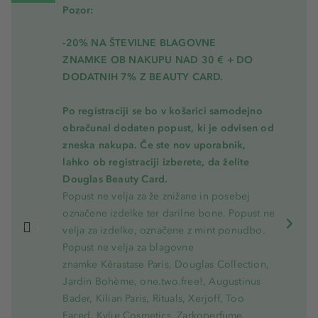
Pozor:
-20% NA ŠTEVILNE BLAGOVNE
ZNAMKE OB NAKUPU NAD 30 € + DO
DODATNIH 7% Z BEAUTY CARD.
Po registraciji se bo v košarici samodejno
obračunal dodaten popust, ki je odvisen od
zneska nakupa. Če ste nov uporabnik,
lahko ob registraciji izberete, da želite
Douglas Beauty Card.
Popust ne velja za že znižane in posebej
označene izdelke ter darilne bone. Popust ne
velja za izdelke, označene z mint ponudbo.
Popust ne velja za blagovne
znamke Kérastase Paris, Douglas Collection,
Jardin Bohème, one.two.free!, Augustinus
Bader, Kilian Paris, Rituals, Xerjoff, Too
Faced, Kylie Cosmetics, Zarkoperfume,