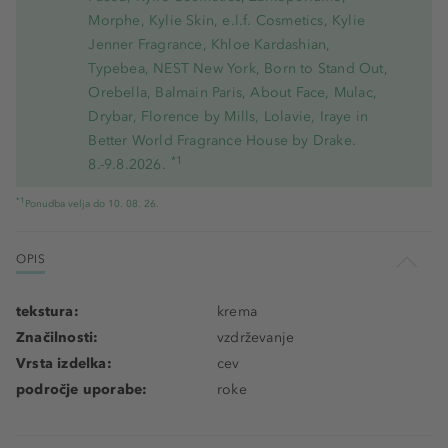
Morphe, Kylie Skin, e.l.f. Cosmetics, Kylie
Jenner Fragrance, Khloe Kardashian,
Typebea, NEST New York, Born to Stand Out,
Orebella, Balmain Paris, About Face, Mulac,
Drybar, Florence by Mills, Lolavie, Iraye in
Better World Fragrance House by Drake.
*1
8.-9.8.2026.
*1
Ponudba velja do 10. 08. 26.
OPIS
tekstura:
krema
Značilnosti:
vzdrževanje
Vrsta izdelka:
cev
področje uporabe:
roke