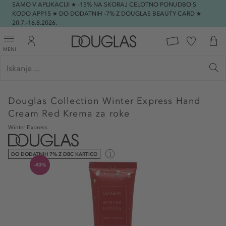
SAMO V APLIKACIJI ★ -15% NA SKORAJ CELOTNO PONUDBO S
KODO APP15 ★ DO DODATNIH -7% Z DOUGLAS BEAUTY CARD ★
20.7.-16.8.2026.
MENI
Douglas Collection
Winter Express Hand
Cream Red Krema za roke
Winter Express
DO DODATNIH 7% Z DBC KARTICO
-40%