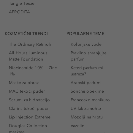
Tangle Teezer
AFRODITA
KOZMETIČNI TRENDI
POPULARNE TEME
The Ordinary Retinoli
Kolonjske vode
All Hours Luminous
Pravilno shranjujte
Matte Foundation
parfum
Niacinamide 10% + Zinc
Kateri parfum mi
1%
ustreza?
Maske za obraz
Arabski parfumi
MAC tekoči puder
Sončne opekline
Serumi za hidratacijo
Francosko manikuro
Clarins tekoči puder
UV lak za nohte
Lip Injection Extreme
Mozolji na hrbtu
Douglas Collection
Vazelin
maskare