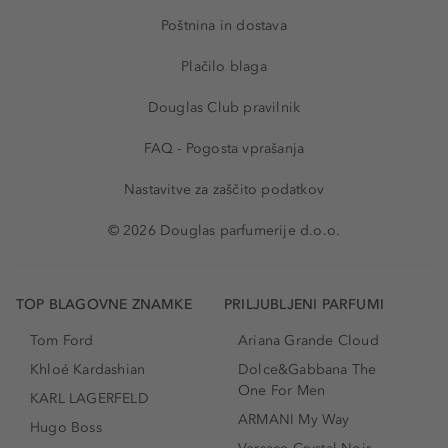
Poštnina in dostava
Plačilo blaga
Douglas Club pravilnik
FAQ - Pogosta vprašanja
Nastavitve za zaščito podatkov
© 2026 Douglas parfumerije d.o.o.
TOP BLAGOVNE ZNAMKE
PRILJUBLJENI PARFUMI
Tom Ford
Ariana Grande Cloud
Khloé Kardashian
Dolce&Gabbana The
One For Men
KARL LAGERFELD
ARMANI My Way
Hugo Boss