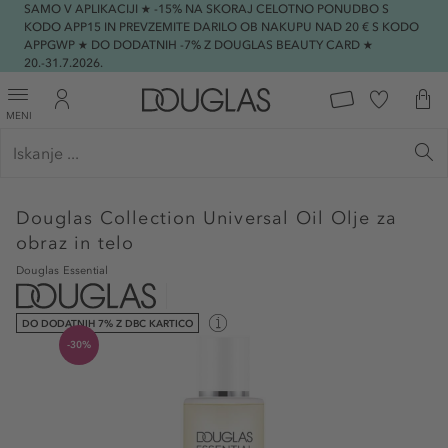
SAMO V APLIKACIJI ★ -15% NA SKORAJ CELOTNO PONUDBO S
KODO APP15 IN PREVZEMITE DARILO OB NAKUPU NAD 20 € S KODO
APPGWP ★ DO DODATNIH -7% Z DOUGLAS BEAUTY CARD ★
20.-31.7.2026.
MENI
Douglas Collection
Universal Oil Olje za
obraz in telo
Douglas Essential
DO DODATNIH 7% Z DBC KARTICO
-30%