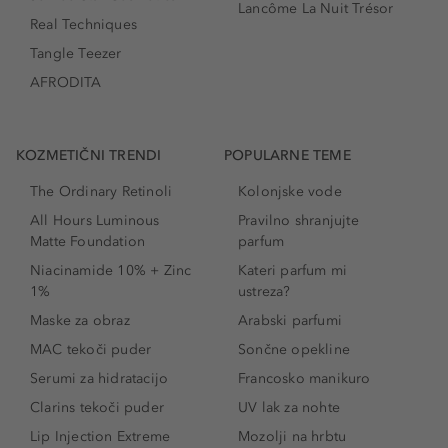
Lancôme La Nuit Trésor
Real Techniques
Tangle Teezer
AFRODITA
KOZMETIČNI TRENDI
POPULARNE TEME
The Ordinary Retinoli
Kolonjske vode
All Hours Luminous
Pravilno shranjujte
Matte Foundation
parfum
Niacinamide 10% + Zinc
Kateri parfum mi
1%
ustreza?
Maske za obraz
Arabski parfumi
MAC tekoči puder
Sončne opekline
Serumi za hidratacijo
Francosko manikuro
Clarins tekoči puder
UV lak za nohte
Lip Injection Extreme
Mozolji na hrbtu