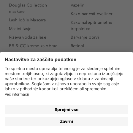
Douglas Collection
Vazelin
maskare
Kako nanesti eyeliner
Lash Idôle Mascara
Kako nalepiti umetne
Mastni lasje
trepalnice
Riževa voda za lase
Barvanje obrvi
BB & CC kreme za obraz
Retinol
Age Defense BB Cream
Vitamin E
SPF 30
Kako povečati ustnice
Senčila za oči
Niacinamid
Tekoči puder
Rozacea
Ličenje povešenih vek
Salicilna kislina
Kako povečati oči
Rozacea
Kako določiti odtenek
Salicilna kislina
pudra
Kako skriti temne
kolobarje