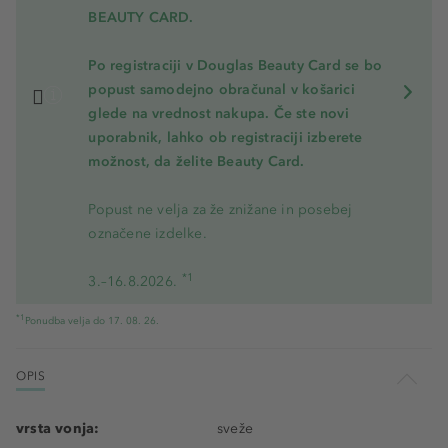
BEAUTY CARD.
Po registraciji v Douglas Beauty Card se bo
popust samodejno obračunal v košarici
glede na vrednost nakupa. Če ste novi
uporabnik, lahko ob registraciji izberete
možnost, da želite Beauty Card.
Popust ne velja za že znižane in posebej
označene izdelke.
*1
3.–16.8.2026.
*1
Ponudba velja do 17. 08. 26.
OPIS
vrsta vonja:
sveže