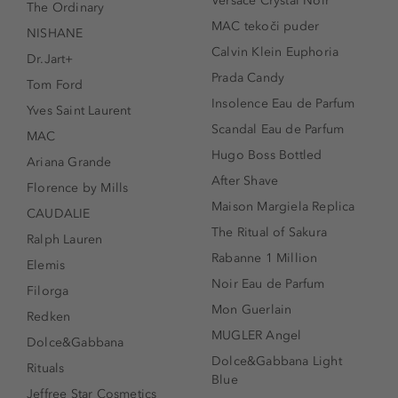
Versace Crystal Noir
The Ordinary
MAC tekoči puder
NISHANE
Calvin Klein Euphoria
Dr.Jart+
Prada Candy
Tom Ford
Insolence Eau de Parfum
Yves Saint Laurent
Scandal Eau de Parfum
MAC
Hugo Boss Bottled
Ariana Grande
After Shave
Florence by Mills
Maison Margiela Replica
CAUDALIE
The Ritual of Sakura
Ralph Lauren
Rabanne 1 Million
Elemis
Noir Eau de Parfum
Filorga
Mon Guerlain
Redken
MUGLER Angel
Dolce&Gabbana
Dolce&Gabbana Light
Rituals
Blue
Jeffree Star Cosmetics