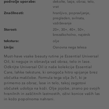
področje uporabe:
dekolte, lasje, obraz, telo,
vrat
Značilnosti:
hranljivo, popravljanje,
pregleden, svilnata,
vzdrževanje
Starost:
20+, 30+, 40+, 50+,
brezalkoholno, najstnik
tekstura:
olje
Linija:
Osnovna nega telesa
Must-have vsake beauty rutine je Essential Universal
Oil, ki neguje in obnavlja vaš obraz, telo in lase.
Odkrijte Universal Oil iz naše kolekcije Essential
Care, lahke teksture, ki omogoča hitro vpijanje brez
občutka maščobe. Formula tega olja 3v1, ki je
primerno za obraz, lase in telo, takoj zagotovi
občutek udobja na koži. Olje jojobe, znano po svojih
hranilnih in zaščitnih lastnostih, oživi konice vaših las
in kožo popolnoma nahrani.