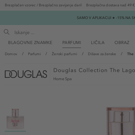
Brezplačen vzorec / Brezplačno zavijanje daril
Brezplačna dostava nad 49 €
SAMO V APLIKACIJI ★ -15% NA 
BLAGOVNE ZNAMKE
PARFUMI
LIČILA
OBRAZ
Domov
Parfumi
Ženski parfumi
Dišave za ženske
The 
Douglas Collection
The Lago
Home Spa