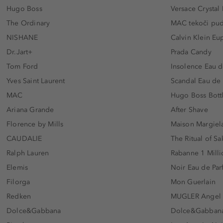
Hugo Boss
Versace Crystal
The Ordinary
MAC tekoči pu
NISHANE
Calvin Klein Eu
Dr.Jart+
Prada Candy
Tom Ford
Insolence Eau d
Yves Saint Laurent
Scandal Eau de
MAC
Hugo Boss Bott
Ariana Grande
After Shave
Florence by Mills
Maison Margiela
CAUDALIE
The Ritual of Sa
Ralph Lauren
Rabanne 1 Milli
Elemis
Noir Eau de Pa
Filorga
Mon Guerlain
Redken
MUGLER Angel
Dolce&Gabbana
Dolce&Gabbana 