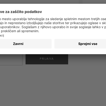
 obvestila o vseh trendih in ponudbah!
PRIJAVA