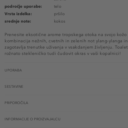
področje uporabe:
telo
Vrsta izdelka:
pršilo
srednje note:
kokos
Prenesite eksotične arome tropskega otoka na svojo kožo 
kombinacija nežnih, cvetnih in zelenih not ylang-ylanga in
zagotavlja trenutke uživanja v vsakdanjem življenju. Toale
rožnato stekleničko tudi čudovit okras v vaši kopalnici!
UPORABA
SESTAVINE
PRIPOROČILA
INFORMACIJE O PROIZVAJALCU