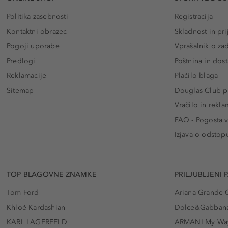
Politika zasebnosti
Registracija
Kontaktni obrazec
Skladnost in pri
Pogoji uporabe
Vprašalnik o za
Predlogi
Poštnina in dos
Reklamacije
Plačilo blaga
Sitemap
Douglas Club pr
Vračilo in rekla
FAQ - Pogosta v
Izjava o odstop
TOP BLAGOVNE ZNAMKE
PRILJUBLJENI 
Tom Ford
Ariana Grande 
Khloé Kardashian
Dolce&Gabbana
KARL LAGERFELD
ARMANI My Wa