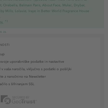
, Orebella, Balmain Paris, About Face, Mulac, Drybar,
by Mills, Lolavie, Iraye in Better World Fragrance House
.
*1
26.
8. 26.
NOSTI
kup
 svoje uporabniške podatke in nastavitve
v vaša naročila, vključno s podatki o pošiljki
jte z naročnino na Newsletter
ačilo s šifriranjem SSL