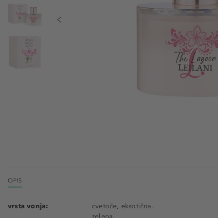
OPIS
vrsta vonja:
cvetoče, eksotična,
zelena