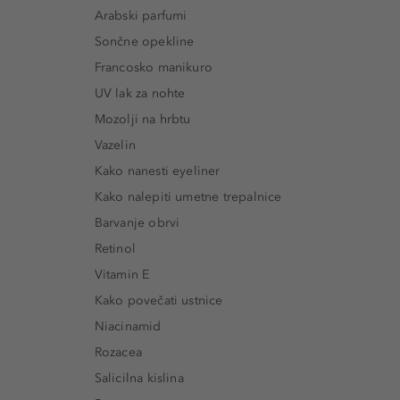
Arabski parfumi
Sončne opekline
Francosko manikuro
UV lak za nohte
Mozolji na hrbtu
Vazelin
Kako nanesti eyeliner
Kako nalepiti umetne trepalnice
Barvanje obrvi
Retinol
Vitamin E
Kako povečati ustnice
Niacinamid
Rozacea
Salicilna kislina