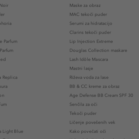
 Noir
Maske za obraz
der
MAC tekoči puder
phoria
Serumi za hidratacijo
Clarins tekoči puder
e Parfum
Lip Injection Extreme
 Parfum
Douglas Collection maskare
led
Lash Idôle Mascara
Mastni lasje
 Replica
Riževa voda za lase
kura
BB & CC kreme za obraz
on
Age Defense BB Cream SPF 30
rfum
Senčila za oči
Tekoči puder
Ličenje povešenih vek
Light Blue
Kako povečati oči