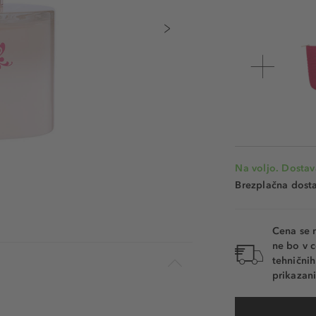
Na voljo. Dostav
Brezplačna dosta
Cena se 
ne bo v c
tehnični
prikazani