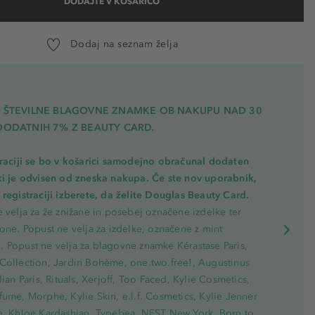
DODAJTE V KOŠARICO
Dodaj na seznam želja
A ŠTEVILNE BLAGOVNE ZNAMKE OB NAKUPU NAD 30
DODATNIH 7% Z BEAUTY CARD.
traciji se bo v košarici samodejno obračunal dodaten
ki je odvisen od zneska nakupa. Če ste nov uporabnik,
registraciji izberete, da želite Douglas Beauty Card.
 velja za že znižane in posebej označene izdelke ter
one. Popust ne velja za izdelke, označene z mint
 Popust ne velja za blagovne znamke Kérastase Paris,
Collection, Jardin Bohème, one.two.free!, Augustinus
lian Paris, Rituals, Xerjoff, Too Faced, Kylie Cosmetics,
ume, Morphe, Kylie Skin, e.l.f. Cosmetics, Kylie Jenner
e, Khloe Kardashian, Typebea, NEST New York, Born to