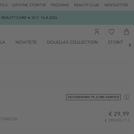
TICA
LEPOTNE STORITVE
TRGOVINE
BEAUTY CLUB
NEWSLETTER
EAUTY CARD ★ 20.7.-16.8.2026.
ILA
NOVITETE
DOUGLAS COLLECTION
STORITVE

DO DODATNIH 7% Z DBC KARTICO
€ 29,99
 HS1040236
€ 299,90 / 1 l