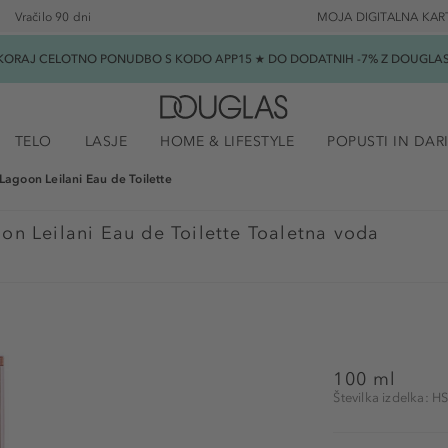
Vračilo 90 dni
MOJA DIGITALNA KAR
SKORAJ CELOTNO PONUDBO S KODO APP15 ★ DO DODATNIH -7% Z DOUGLAS B
TELO
LASJE
HOME & LIFESTYLE
POPUSTI IN DAR
Lagoon Leilani Eau de Toilette
on Leilani Eau de Toilette Toaletna voda
100 ml
Številka izdelka: