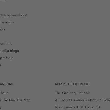
java nepravilnosti
dovoljstvu
tava
avilnik
macija blaga
prašanja
u
PARFUMI
KOZMETIČNI TRENDI
Cloud
The Ordinary Retinoli
 The One For Men
All Hours Luminous Matte Founda
y
Niacinamide 10% + Zinc 1%