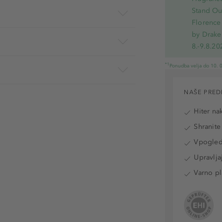
Stand Out
Florence 
by Drake
8.-9.8.20
*1
Ponudba velja do 10. 0
NAŠE PRED
Hiter na
Shranite
Vpogled 
Upravlja
Varno pl