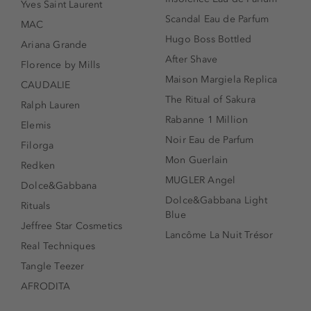
Yves Saint Laurent
Scandal Eau de Parfum
MAC
Hugo Boss Bottled
Ariana Grande
After Shave
Florence by Mills
Maison Margiela Replica
CAUDALIE
The Ritual of Sakura
Ralph Lauren
Rabanne 1 Million
Elemis
Noir Eau de Parfum
Filorga
Mon Guerlain
Redken
MUGLER Angel
Dolce&Gabbana
Dolce&Gabbana Light
Rituals
Blue
Jeffree Star Cosmetics
Lancôme La Nuit Trésor
Real Techniques
Tangle Teezer
AFRODITA