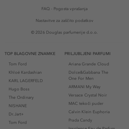
FAQ - Pogosta vprašanja
Nastavitve za zaščito podatkov
© 2026 Douglas parfumerije d.o.o.
TOP BLAGOVNE ZNAMKE
PRILJUBLJENI PARFUMI
Tom Ford
Ariana Grande Cloud
Khloé Kardashian
Dolce&Gabbana The
One For Men
KARL LAGERFELD
ARMANI My Way
Hugo Boss
Versace Crystal Noir
The Ordinary
MAC tekoči puder
NISHANE
Calvin Klein Euphoria
Dr.Jart+
Prada Candy
Tom Ford
Insolence Eau de Parfum