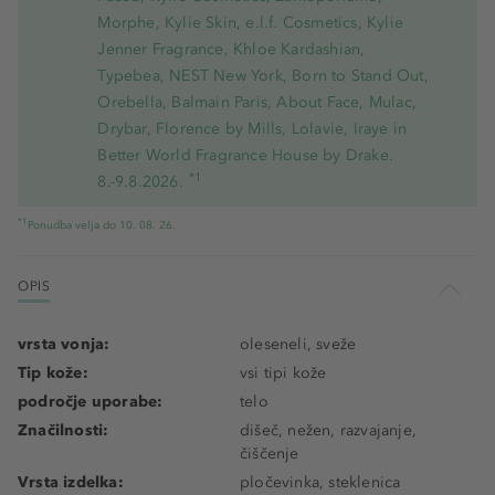
Morphe, Kylie Skin, e.l.f. Cosmetics, Kylie
Jenner Fragrance, Khloe Kardashian,
Typebea, NEST New York, Born to Stand Out,
Orebella, Balmain Paris, About Face, Mulac,
Drybar, Florence by Mills, Lolavie, Iraye in
Better World Fragrance House by Drake.
*1
8.-9.8.2026.
*1
Ponudba velja do 10. 08. 26.
OPIS
vrsta vonja:
oleseneli, sveže
Tip kože:
vsi tipi kože
področje uporabe:
telo
Značilnosti:
dišeč, nežen, razvajanje,
čiščenje
Vrsta izdelka:
pločevinka, steklenica