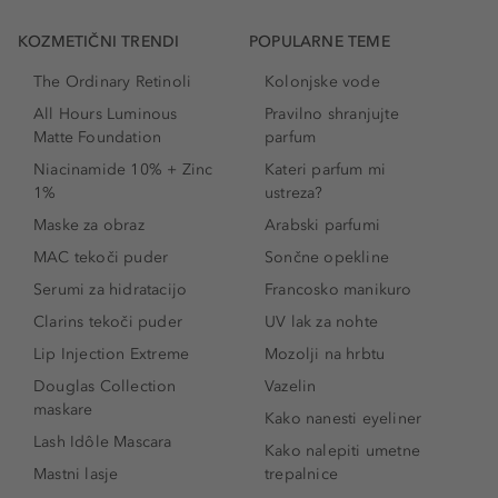
KOZMETIČNI TRENDI
POPULARNE TEME
The Ordinary Retinoli
Kolonjske vode
All Hours Luminous
Pravilno shranjujte
Matte Foundation
parfum
Niacinamide 10% + Zinc
Kateri parfum mi
1%
ustreza?
Maske za obraz
Arabski parfumi
MAC tekoči puder
Sončne opekline
Serumi za hidratacijo
Francosko manikuro
Clarins tekoči puder
UV lak za nohte
Lip Injection Extreme
Mozolji na hrbtu
Douglas Collection
Vazelin
maskare
Kako nanesti eyeliner
Lash Idôle Mascara
Kako nalepiti umetne
Mastni lasje
trepalnice