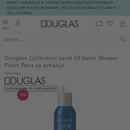
SAMO V APLIKACIJI ★ -15% NA SKORAJ CELOTNO PONUDBO S
KODO APP15 ★ DO DODATNIH -7% Z DOUGLAS BEAUTY CARD ★
20.7.-16.8.2026.
MENI
Douglas Collection
Land Of Vasta Shower
Foam Pena za prhanje
Home Spa
DO DODATNIH 7% Z DBC KARTICO
-30%