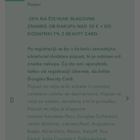
Pozor:
-20% NA ŠTEVILNE BLAGOVNE
ZNAMKE OB NAKUPU NAD 30 € + DO
DODATNIH 7% Z BEAUTY CARD.
Po registraciji se bo v košarici samodejno
obračunal dodaten popust, ki je odvisen od
zneska nakupa. Če ste nov uporabnik,
lahko ob registraciji izberete, da želite
Douglas Beauty Card.
Popust ne velja za že znižane in posebej
označene izdelke ter darilne bone. Popust ne
velja za izdelke, označene z mint ponudbo.
Popust ne velja za blagovne
znamke Kérastase Paris, Douglas Collection,
Jardin Bohème, one.two.free!, Augustinus
Bader, Kilian Paris, Rituals, Xerjoff, Too
Faced, Kylie Cosmetics, Zarkoperfume,