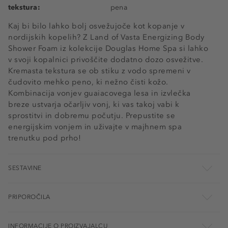
tekstura:
pena
Kaj bi bilo lahko bolj osvežujoče kot kopanje v
nordijskih kopelih? Z Land of Vasta Energizing Body
Shower Foam iz kolekcije Douglas Home Spa si lahko
v svoji kopalnici privoščite dodatno dozo osvežitve.
Kremasta tekstura se ob stiku z vodo spremeni v
čudovito mehko peno, ki nežno čisti kožo.
Kombinacija vonjev guaiacovega lesa in izvlečka
breze ustvarja očarljiv vonj, ki vas takoj vabi k
sprostitvi in dobremu počutju. Prepustite se
energijskim vonjem in uživajte v majhnem spa
trenutku pod prho!
SESTAVINE
PRIPOROČILA
INFORMACIJE O PROIZVAJALCU