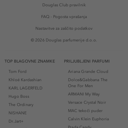
Douglas Club pravilnik
FAQ - Pogosta vprašanja
Nastavitve za zaščito podatkov
© 2026 Douglas parfumerije d.o.o.
TOP BLAGOVNE ZNAMKE
PRILJUBLJENI PARFUMI
Tom Ford
Ariana Grande Cloud
Khloé Kardashian
Dolce&Gabbana The
One For Men
KARL LAGERFELD
ARMANI My Way
Hugo Boss
Versace Crystal Noir
The Ordinary
MAC tekoči puder
NISHANE
Calvin Klein Euphoria
Dr.Jart+
Prada Candy