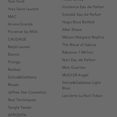
Tom Ford
Insolence Eau de Parfum
Yves Saint Laurent
Scandal Eau de Parfum
MAC
Hugo Boss Bottled
Ariana Grande
After Shave
Florence by Mills
Maison Margiela Replica
CAUDALIE
The Ritual of Sakura
Ralph Lauren
Rabanne 1 Million
Elemis
Noir Eau de Parfum
Filorga
Mon Guerlain
Redken
MUGLER Angel
Dolce&Gabbana
Dolce&Gabbana Light
Rituals
Blue
Jeffree Star Cosmetics
Lancôme La Nuit Trésor
Real Techniques
Tangle Teezer
AFRODITA