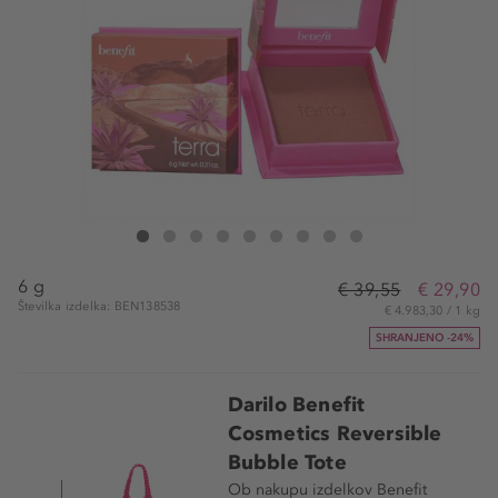
Benefit Cosmetics Peachin' WANDERful World Blush Powder
Peachin' WANDERful World Blush Powder
Peachin' WANDERful World Blush Powder
Peachin' WANDERful World Blush Powder
Peachin' WANDERful World Blush Powder
Peachin' WANDERful World Blush Powder
Peachin' WANDERful World Blush Po
Peachin' WANDERful World Blu
Peachin' WANDERful World
6 g
€ 39,55
€ 29,90
Številka izdelka: BEN138538
€ 4.983,30 / 1 kg
SHRANJENO -24%
Darilo Benefit
Cosmetics Reversible
Bubble Tote
Ob nakupu izdelkov Benefit