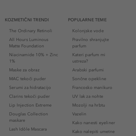
KOZMETIČNI TRENDI
POPULARNE TEME
The Ordinary Retinoli
Kolonjske vode
All Hours Luminous
Pravilno shranjujte
Matte Foundation
parfum
Niacinamide 10% + Zinc
Kateri parfum mi
1%
ustreza?
Maske za obraz
Arabski parfumi
MAC tekoči puder
Sončne opekline
Serumi za hidratacijo
Francosko manikuro
Clarins tekoči puder
UV lak za nohte
Lip Injection Extreme
Mozolji na hrbtu
Douglas Collection
Vazelin
maskare
Kako nanesti eyeliner
Lash Idôle Mascara
Kako nalepiti umetne