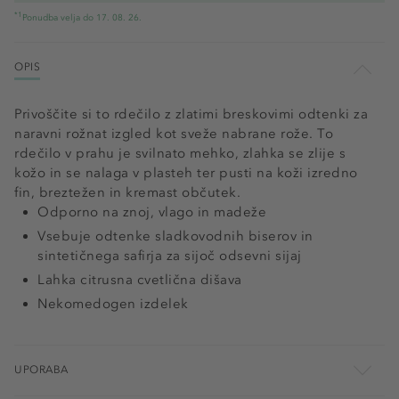
*1
Ponudba velja do 17. 08. 26.
OPIS
Privoščite si to rdečilo z zlatimi breskovimi odtenki za
naravni rožnat izgled kot sveže nabrane rože. To
rdečilo v prahu je svilnato mehko, zlahka se zlije s
kožo in se nalaga v plasteh ter pusti na koži izredno
fin, breztežen in kremast občutek.
Odporno na znoj, vlago in madeže
Vsebuje odtenke sladkovodnih biserov in
sintetičnega safirja za sijoč odsevni sijaj
Lahka citrusna cvetlična dišava
Nekomedogen izdelek
UPORABA