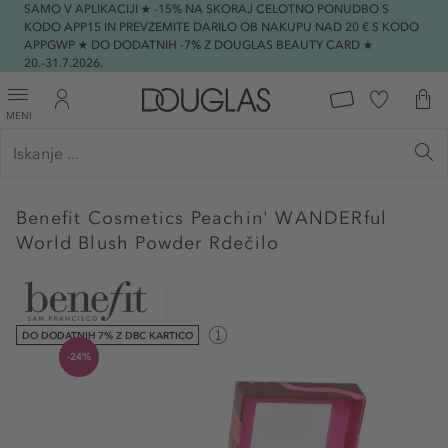
SAMO V APLIKACIJI ★ -15% NA SKORAJ CELOTNO PONUDBO S
KODO APP15 IN PREVZEMITE DARILO OB NAKUPU NAD 20 € S KODO
APPGWP ★ DO DODATNIH -7% Z DOUGLAS BEAUTY CARD ★
20.-31.7.2026.
MENI
Benefit Cosmetics
Peachin' WANDERful
World Blush Powder Rdečilo
DO DODATNIH 7% Z DBC KARTICO
-24%