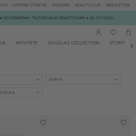
TICA
LEPOTNE STORITVE
TRGOVINE
BEAUTY CLUB
NEWSLETTER
 DO DODATNIH -7% Z DOUGLAS BEAUTY CARD ★ 20.-31.7.2026.
ILA
NOVITETE
DOUGLAS COLLECTION
STORITVE

BARVA
max
IZDELKA
€
(1)
 (1)