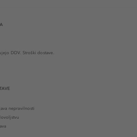
VA
ujejo DDV. Stroški dostave.
TAVE
java nepravilnosti
dovoljstvu
tava