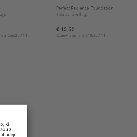
e
Perfect Radiance Foundation
laga
Tekoča podlaga
€ 15,55
a
€ 2.266,30 / 1 l
Osnovna cena
€ 518,30 / 1 l