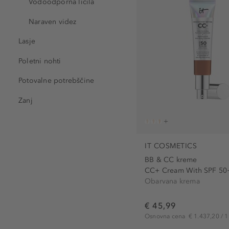
Vodoodporna ličila
pokrivanje (1)
svetleč (3)
Naraven videz
Lasje
Poletni nohti
Potovalne potrebščine
Zanj
IT COSMETICS
BB & CC kreme
CC+ Cream With SPF 50
Obarvana krema
€ 45,99
Osnovna cena
€ 1.437,20 / 1 