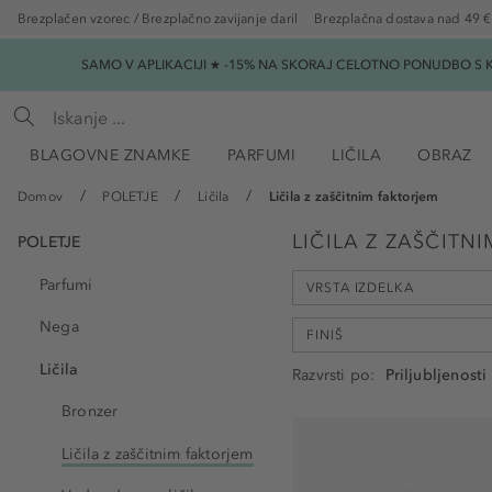
Brezplačen vzorec / Brezplačno zavijanje daril
Brezplačna dostava nad 49 €
SAMO V APLIKACIJI ★ -15% NA SKORAJ CELOTNO PONUDBO S K
BLAGOVNE ZNAMKE
PARFUMI
LIČILA
OBRAZ
Domov
POLETJE
Ličila
Ličila z zaščitnim faktorjem
LIČILA Z ZAŠČITN
POLETJE
Parfumi
VRSTA IZDELKA
Nega
FINIŠ
Ličila
Razvrsti po
Tekoča podlaga (9)
Bronzer
Obarvana krema (5)
matt (2)
Tekoči puder (1)
Ličila z zaščitnim faktorjem
naravno (6)