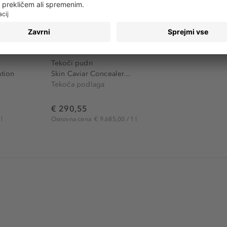
LA PRAIRIE
Tekoči pudri
tion
Skin Caviar Concealer...
Tekoča podlaga
€ 290,55
l
Osnovna cena
€ 9.685,00 / 1 l