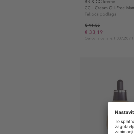
BB & CC kreme
CC+ Cream Oil-Free Matt
Tekoča podlaga
€ 41,55
€ 33,19
Osnovna cena
€ 1.037,20 / 1 