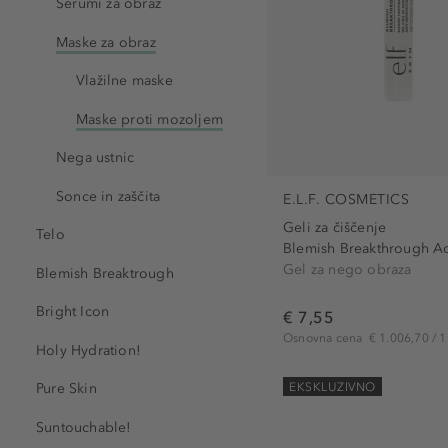
Serumi za obraz
Maske za obraz
Vlažilne maske
Maske proti mozoljem
Nega ustnic
Sonce in zaščita
E.L.F. COSMETICS
Geli za čiščenje
Telo
Blemish Breakthrough Ac
Gel za nego obraza
Blemish Breaktrough
Bright Icon
€ 7,55
Osnovna cena
€ 1.006,70 / 1 
Holy Hydration!
EKSKLUZIVNO
Pure Skin
Suntouchable!