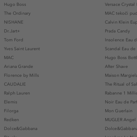
Hugo Boss
Versace Crystal
The Ordinary
MAC tekoči pu
NISHANE
Calvin Klein Eu
Dr.Jart+
Prada Candy
Tom Ford
Insolence Eau d
Yves Saint Laurent
Scandal Eau de
MAC
Hugo Boss Bott
Ariana Grande
After Shave
Florence by Mills
Maison Margiela
CAUDALIE
The Ritual of Sa
Ralph Lauren
Rabanne 1 Milli
Elemis
Noir Eau de Pa
Filorga
Mon Guerlain
Redken
MUGLER Angel
Dolce&Gabbana
Dolce&Gabbana 