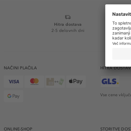
Hitra dostava
2-5 delovnih dni
NAČINI PLAČILA
HITRA DOSTA
Vse cene vključ
ONLINE-SHOP
STORITVE DOS