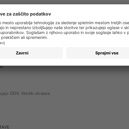
Brezplačna dostava
od 49,00 €
VA
ujejo DDV. Stroški dostave.
TAVE