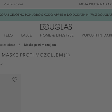
Vračilo 90 dni
MOJA DIGITALNA KAR
SKORAJ CELOTNO PONUDBO S KODO APP15 ★ DO DODATNIH -7% Z DOUGLAS B
TELO
LASJE
HOME & LIFESTYLE
POPUSTI IN DAR
e za obraz
Maske proti mozoljem
 - MASKE PROTI MOZOLJEM
(
1
)