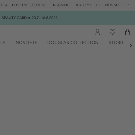
TICA
LEPOTNE STORITVE
TRGOVINE
BEAUTY CLUB
NEWSLETTER
EAUTY CARD ★ 20.7.-16.8.2026.
ILA
NOVITETE
DOUGLAS COLLECTION
STORITVE
