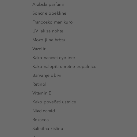
Arabski parfumi
Sončne opekline
Francosko manikuro
UV lak za nohte
Mozolji na hrbtu
Vazelin
Kako nanesti eyeliner
Kako nalepiti umetne trepalnice
Barvanje obrvi
Retinol
Vitamin E
Kako povečati ustnice
Niacinamid
Rozacea
Salicilna kislina