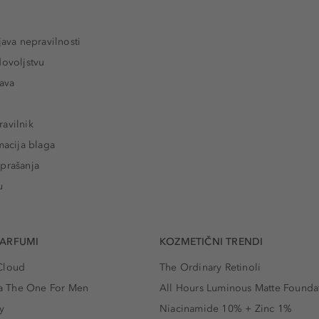
java nepravilnosti
dovoljstvu
tava
avilnik
macija blaga
prašanja
u
PARFUMI
KOZMETIČNI TRENDI
Cloud
The Ordinary Retinoli
 The One For Men
All Hours Luminous Matte Founda
y
Niacinamide 10% + Zinc 1%