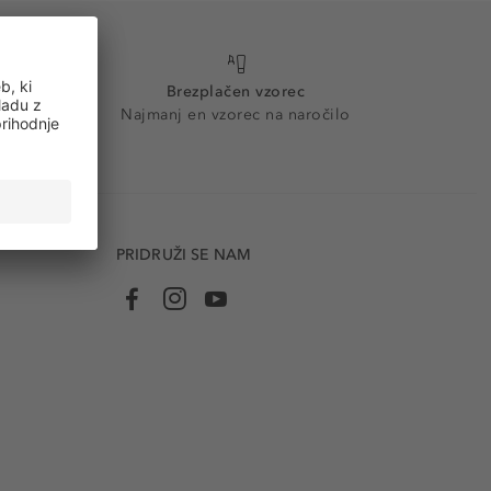
Brezplačen vzorec
Najmanj en vzorec na naročilo
PRIDRUŽI SE NAM