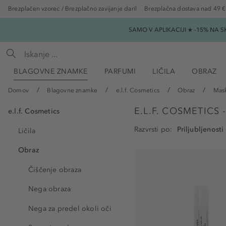
Brezplačen vzorec / Brezplačno zavijanje daril
Brezplačna dostava nad 49 €
SAMO V APLIKACIJI ★ -15% NA 
BLAGOVNE ZNAMKE
PARFUMI
LIČILA
OBRAZ
Domov
Blagovne znamke
e.l.f. Cosmetics
Obraz
Mask
E.L.F. COSMETICS
e.l.f. Cosmetics
Razvrsti po
Ličila
Obraz
Čiščenje obraza
Nega obraza
Nega za predel okoli oči