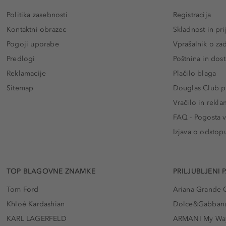
Politika zasebnosti
Registracija
Kontaktni obrazec
Skladnost in pri
Pogoji uporabe
Vprašalnik o za
Predlogi
Poštnina in dos
Reklamacije
Plačilo blaga
Sitemap
Douglas Club pr
Vračilo in rekla
FAQ - Pogosta v
Izjava o odstop
TOP BLAGOVNE ZNAMKE
PRILJUBLJENI 
Tom Ford
Ariana Grande 
Khloé Kardashian
Dolce&Gabbana
KARL LAGERFELD
ARMANI My Wa