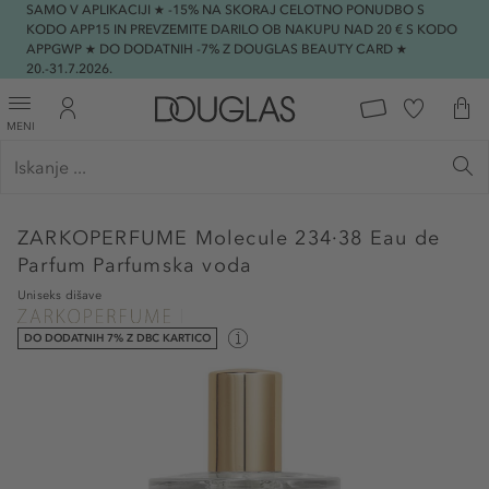
SAMO V APLIKACIJI ★ -15% NA SKORAJ CELOTNO PONUDBO S
KODO APP15 IN PREVZEMITE DARILO OB NAKUPU NAD 20 € S KODO
APPGWP ★ DO DODATNIH -7% Z DOUGLAS BEAUTY CARD ★
20.-31.7.2026.
MENI
ZARKOPERFUME
Molecule 234·38 Eau de
Parfum Parfumska voda
Uniseks dišave
DO DODATNIH 7% Z DBC KARTICO