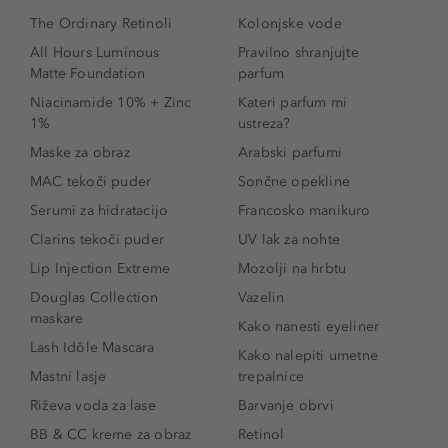
The Ordinary Retinoli
Kolonjske vode
All Hours Luminous
Pravilno shranjujte
Matte Foundation
parfum
Niacinamide 10% + Zinc
Kateri parfum mi
1%
ustreza?
Maske za obraz
Arabski parfumi
MAC tekoči puder
Sončne opekline
Serumi za hidratacijo
Francosko manikuro
Clarins tekoči puder
UV lak za nohte
Lip Injection Extreme
Mozolji na hrbtu
Douglas Collection
Vazelin
maskare
Kako nanesti eyeliner
Lash Idôle Mascara
Kako nalepiti umetne
Mastni lasje
trepalnice
Riževa voda za lase
Barvanje obrvi
BB & CC kreme za obraz
Retinol