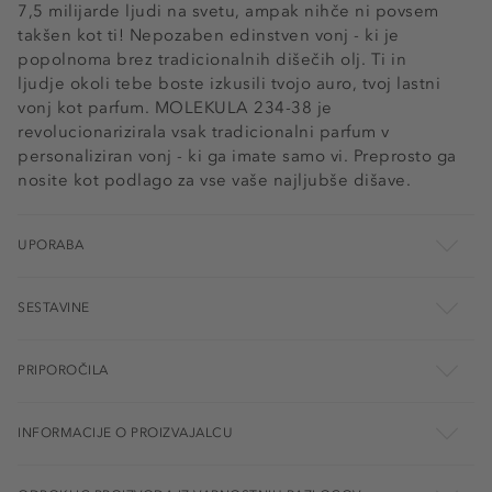
7,5 milijarde ljudi na svetu, ampak nihče ni povsem
takšen kot ti! Nepozaben edinstven vonj - ki je
popolnoma brez tradicionalnih dišečih olj. Ti in
ljudje okoli tebe boste izkusili tvojo auro, tvoj lastni
vonj kot parfum. MOLEKULA 234-38 je
revolucionarizirala vsak tradicionalni parfum v
personaliziran vonj - ki ga imate samo vi. Preprosto ga
nosite kot podlago za vse vaše najljubše dišave.
UPORABA
SESTAVINE
PRIPOROČILA
INFORMACIJE O PROIZVAJALCU