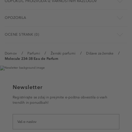
ODPOKLIC PROIZVODA IZ VARNOSTNIH RAZLOGOV
OPOZORILA
OCENE STRANK (0)
Domov
Parfumi
Ženski parfumi
Dišave za ženske
Molecule 234·38 Eau de Parfum
Newsletter
Registrirajte se zdaj in prejmite e-poštna obvestila o vseh
trendih in ponudbah!