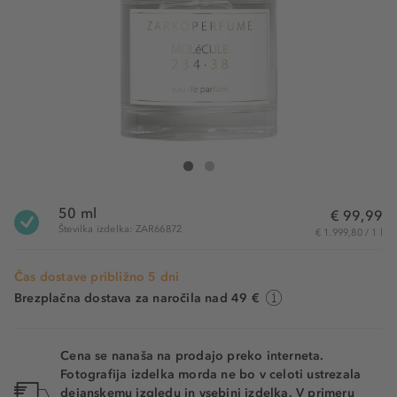
ZARKOPERFUME Molecule 234·38 Eau de Parfum
Molecule 234·38 Eau de Parfum
50 ml
€ 99,99
Številka izdelka: ZAR66872
€ 1.999,80 / 1 l
Čas dostave približno 5 dni
Brezplačna dostava za naročila nad 49 €
Cena se nanaša na prodajo preko interneta.
Fotografija izdelka morda ne bo v celoti ustrezala
dejanskemu izgledu in vsebini izdelka. V primeru