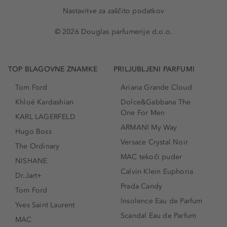
Nastavitve za zaščito podatkov
© 2026 Douglas parfumerije d.o.o.
TOP BLAGOVNE ZNAMKE
PRILJUBLJENI PARFUMI
Tom Ford
Ariana Grande Cloud
Khloé Kardashian
Dolce&Gabbana The
One For Men
KARL LAGERFELD
ARMANI My Way
Hugo Boss
Versace Crystal Noir
The Ordinary
MAC tekoči puder
NISHANE
Calvin Klein Euphoria
Dr.Jart+
Prada Candy
Tom Ford
Insolence Eau de Parfum
Yves Saint Laurent
Scandal Eau de Parfum
MAC