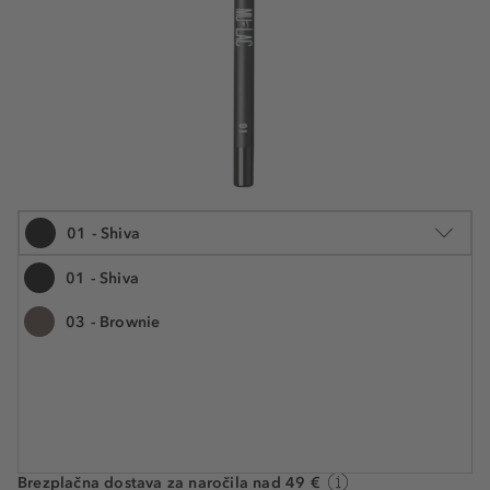
01 - Shiva
01 - Shiva
03 - Brownie
1.2 g
€ 17,59
Številka izdelka: MUL53025
€ 14.658,30 / 1 kg
Na voljo. Dostava: 2 do 5 delovnih dni
Brezplačna dostava za naročila nad 49 €