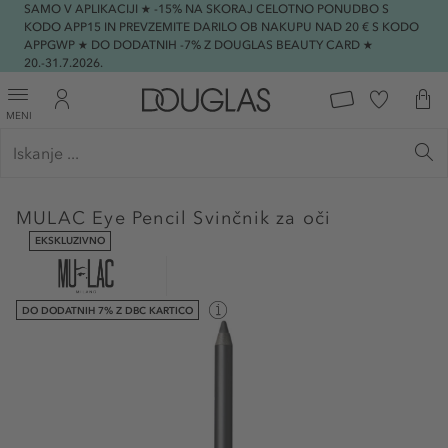
SAMO V APLIKACIJI ★ -15% NA SKORAJ CELOTNO PONUDBO S
KODO APP15 IN PREVZEMITE DARILO OB NAKUPU NAD 20 € S KODO
APPGWP ★ DO DODATNIH -7% Z DOUGLAS BEAUTY CARD ★
20.-31.7.2026.
MENI
MULAC
Eye Pencil Svinčnik za oči
EKSKLUZIVNO
DO DODATNIH 7% Z DBC KARTICO