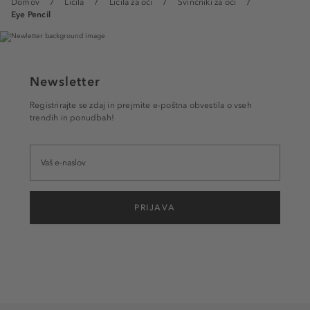
Domov
Ličila
Ličila za oči
Svinčniki za oči
Eye Pencil
Newsletter
Registrirajte se zdaj in prejmite e-poštna obvestila o vseh
trendih in ponudbah!
PRIJAVA