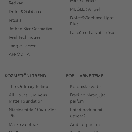
Mon Guerlain
Redken
MUGLER Angel
Dolce&Gabbana
Dolce&Gabbana Light
Rituals
Blue
Jeffree Star Cosmetics
Lancôme La Nuit Trésor
Real Techniques
Tangle Teezer
AFRODITA
KOZMETIČNI TRENDI
POPULARNE TEME
The Ordinary Retinoli
Kolonjske vode
All Hours Luminous
Pravilno shranjujte
Matte Foundation
parfum
Niacinamide 10% + Zinc
Kateri parfum mi
1%
ustreza?
Maske za obraz
Arabski parfumi