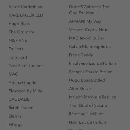
Khloé Kardashian
Dolce&Gabbana The
One For Men
KARL LAGERFELD
ARMANI My Way
Hugo Boss
Versace Crystal Noir
The Ordinary
MAC tekoči puder
NISHANE
Calvin Klein Euphoria
Dr.Jart+
Prada Candy
Tom Ford
Insolence Eau de Parfum
Yves Saint Laurent
Scandal Eau de Parfum
MAC
Hugo Boss Bottled
Ariana Grande
After Shave
Florence by Mills
Maison Margiela Replica
CAUDALIE
The Ritual of Sakura
Ralph Lauren
Rabanne 1 Million
Elemis
Noir Eau de Parfum
Filorga