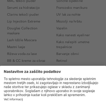
MAC tekoči puder
Sončne opekline
Serumi za hidratacijo
Francosko manikuro
Clarins tekoči puder
UV lak za nohte
Lip Injection Extreme
Mozolji na hrbtu
Douglas Collection
Vazelin
maskare
Kako nanesti eyeliner
Lash Idôle Mascara
Kako nalepiti umetne
Mastni lasje
trepalnice
Riževa voda za lase
Barvanje obrvi
BB & CC kreme za obraz
Retinol
Age Defense BB Cream
Vitamin E
SPF 30
Kako povečati ustnice
Senčila za oči
Niacinamid
Tekoči puder
Rozacea
Ličenje povešenih vek
Salicilna kislina
Kako povečati oči
Rozacea