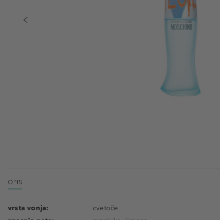
OPIS
vrsta vonja:
cvetoče