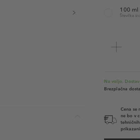
100 ml
Številka 
Na voljo. Dostav
Brezplačna dosta
Cena se 
ne bo v c
tehnični
prikazani