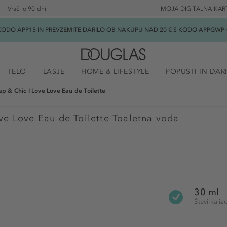
Vračilo 90 dni
MOJA DIGITALNA KAR
ODO APP15 IN PREVZEMITE DARILO OB NAKUPU NAD 20 € S KODO APPGWP ★
TELO
LASJE
HOME & LIFESTYLE
POPUSTI IN DAR
p & Chic I Love Love Eau de Toilette
ve Love Eau de Toilette Toaletna voda
30 ml
Številka 