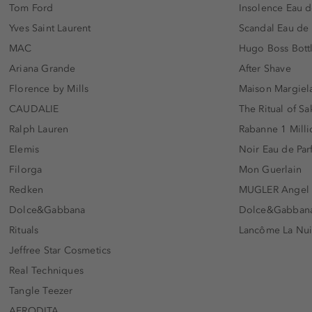
Tom Ford
Insolence Eau d
Yves Saint Laurent
Scandal Eau de
MAC
Hugo Boss Bott
Ariana Grande
After Shave
Florence by Mills
Maison Margiela
CAUDALIE
The Ritual of Sa
Ralph Lauren
Rabanne 1 Milli
Elemis
Noir Eau de Pa
Filorga
Mon Guerlain
Redken
MUGLER Angel
Dolce&Gabbana
Dolce&Gabbana 
Rituals
Lancôme La Nui
Jeffree Star Cosmetics
Real Techniques
Tangle Teezer
AFRODITA