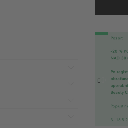
Pozor:
–20 % 
NAD 30 
Po regis
obračuna
uporabnik
Beauty C
Popust ne
3.–16.8.