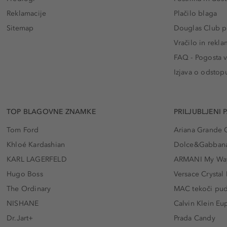
Reklamacije
Plačilo blaga
Sitemap
Douglas Club pr
Vračilo in rekla
FAQ - Pogosta v
Izjava o odstop
TOP BLAGOVNE ZNAMKE
PRILJUBLJENI 
Tom Ford
Ariana Grande 
Khloé Kardashian
Dolce&Gabbana
KARL LAGERFELD
ARMANI My Wa
Hugo Boss
Versace Crystal
The Ordinary
MAC tekoči pu
NISHANE
Calvin Klein Eu
Dr.Jart+
Prada Candy