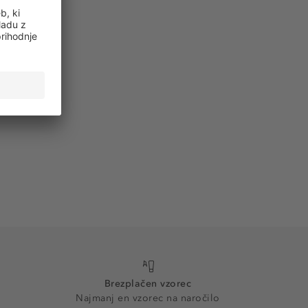
Brezplačen vzorec
Najmanj en vzorec na naročilo