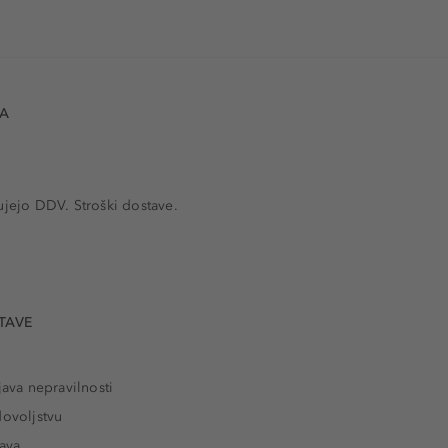
VA
ujejo DDV. Stroški dostave.
TAVE
java nepravilnosti
dovoljstvu
tava