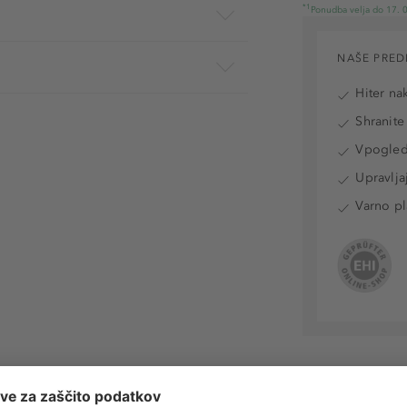
*1
Ponudba velja do 17. 0
NAŠE PRED
Hiter na
Shranite
Vpogled 
Upravlja
Varno pl