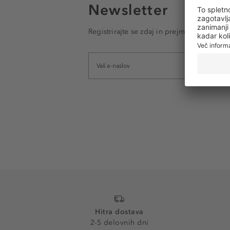
Newsletter
Registrirajte se zdaj in prejmite e-poštna
Hitra dostava
2-5 delovnih dni