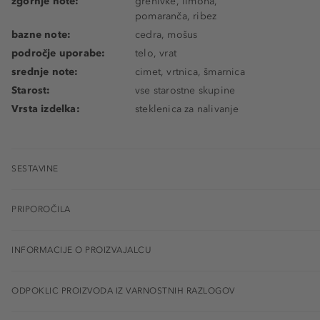
zgornje note:
grenivke, limona,
pomaranča, ribez
bazne note:
cedra, mošus
področje uporabe:
telo, vrat
srednje note:
cimet, vrtnica, šmarnica
Starost:
vse starostne skupine
Vrsta izdelka:
steklenica za nalivanje
SESTAVINE
PRIPOROČILA
INFORMACIJE O PROIZVAJALCU
ODPOKLIC PROIZVODA IZ VARNOSTNIH RAZLOGOV