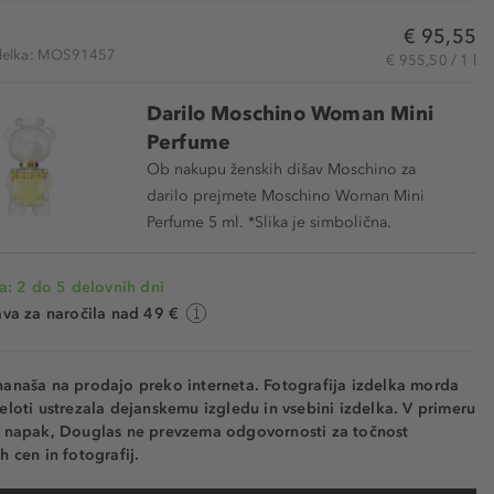
€ 95,55
izdelka: MOS91457
€ 955,50 / 1 l
Darilo Moschino Woman Mini
Perfume
Ob nakupu ženskih dišav Moschino za
darilo prejmete Moschino Woman Mini
Perfume 5 ml. *Slika je simbolična.
a: 2 do 5 delovnih dni
va za naročila nad 49 €
nanaša na prodajo preko interneta. Fotografija izdelka morda
eloti ustrezala dejanskemu izgledu in vsebini izdelka. V primeru
h napak, Douglas ne prevzema odgovornosti za točnost
h cen in fotografij.