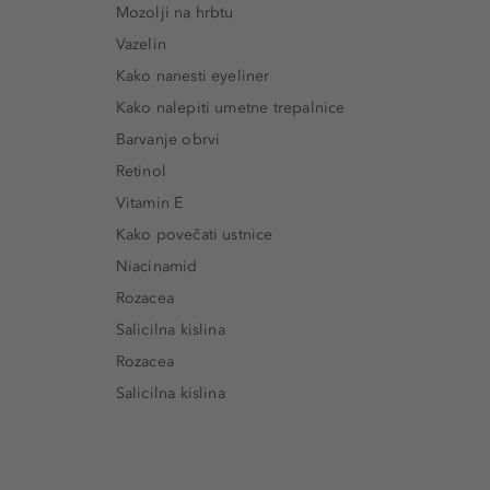
Mozolji na hrbtu
Vazelin
Kako nanesti eyeliner
Kako nalepiti umetne trepalnice
Barvanje obrvi
Retinol
Vitamin E
Kako povečati ustnice
Niacinamid
Rozacea
Salicilna kislina
Rozacea
Salicilna kislina