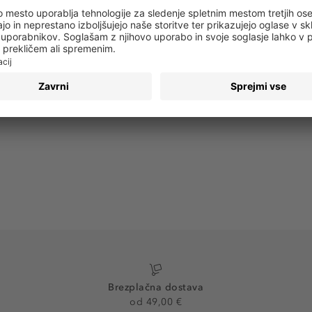
 obvestila o vseh trendih in ponudbah!
PRIJAVA
Brezplačna dostava
od 49,00 €