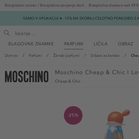
Brezplačen vzorec / Brezplačno zavijanje daril
Brezplačna dostava nad 49 €
SAMO V APLIKACIJI ★ -15% NA SKORAJ CELOTNO PONUDBO S K
BLAGOVNE ZNAMKE
PARFUMI
LIČILA
OBRAZ
Domov
Parfumi
Ženski parfumi
Dišave za ženske
Chea
Moschino
Cheap & Chic I Lo
Cheap & Chic
-25%