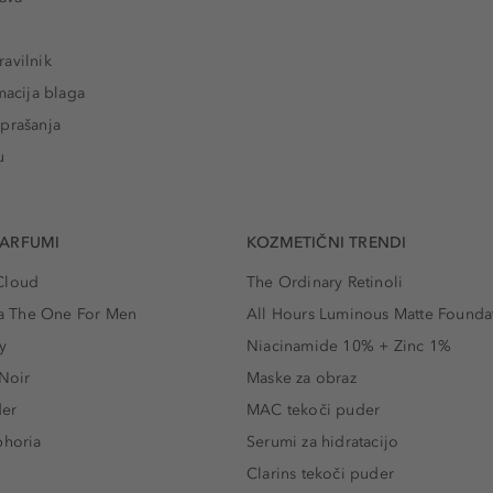
avilnik
macija blaga
prašanja
u
PARFUMI
KOZMETIČNI TRENDI
Cloud
The Ordinary Retinoli
 The One For Men
All Hours Luminous Matte Founda
y
Niacinamide 10% + Zinc 1%
 Noir
Maske za obraz
der
MAC tekoči puder
phoria
Serumi za hidratacijo
Clarins tekoči puder