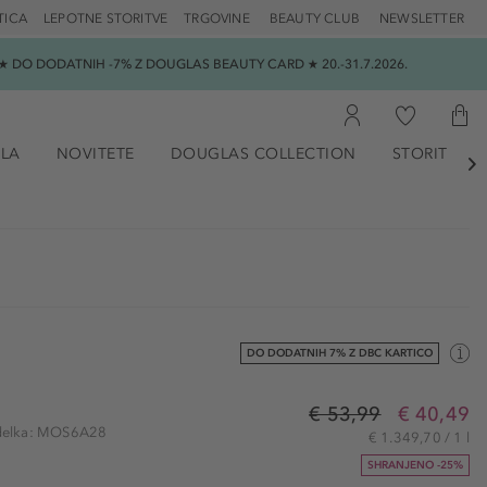
TICA
LEPOTNE STORITVE
TRGOVINE
BEAUTY CLUB
NEWSLETTER
 DO DODATNIH -7% Z DOUGLAS BEAUTY CARD ★ 20.-31.7.2026.
ILA
NOVITETE
DOUGLAS COLLECTION
STORITVE

DO DODATNIH 7% Z DBC KARTICO
€ 53,99
€ 40,49
izdelka: MOS6A28
€ 1.349,70 / 1 l
SHRANJENO -25%