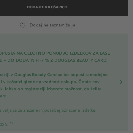
DODAJTE V KOŠARICO
Dodaj na seznam želja
POPUSTA NA CELOTNO PONUDBO IZDELKOV ZA LASE
€ + DO DODATNIH -7 % Z DOUGLAS BEAUTY CARD.
traciji v Douglas Beauty Card se bo popust samodejno
l v košarici glede na vrednost nakupa. Če ste novi
, lahko ob registraciji izberete možnost, da želite
ard.
 velja za že znižane in posebej označene izdelke.
*1
2026.