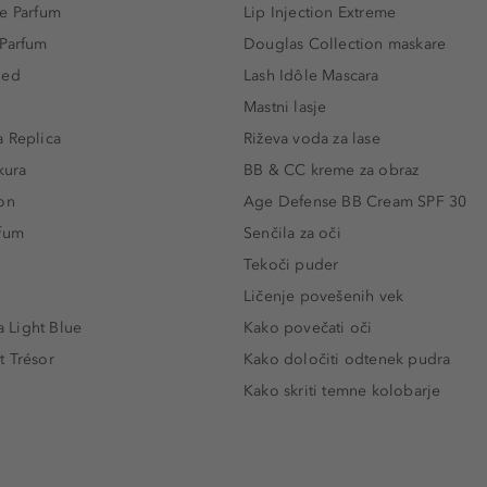
e Parfum
Lip Injection Extreme
 Parfum
Douglas Collection maskare
led
Lash Idôle Mascara
Mastni lasje
 Replica
Riževa voda za lase
kura
BB & CC kreme za obraz
on
Age Defense BB Cream SPF 30
rfum
Senčila za oči
Tekoči puder
Ličenje povešenih vek
Light Blue
Kako povečati oči
t Trésor
Kako določiti odtenek pudra
Kako skriti temne kolobarje