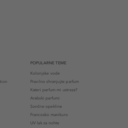
POPULARNE TEME
Kolonjske vode
tion
Pravilno shranjujte parfum
Kateri parfum mi ustreza?
Arabski parfumi
Sončne opekline
Francosko manikuro
UV lak za nohte