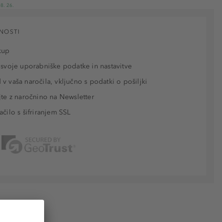
8. 26.
NOSTI
kup
 svoje uporabniške podatke in nastavitve
v vaša naročila, vključno s podatki o pošiljki
jte z naročnino na Newsletter
ačilo s šifriranjem SSL