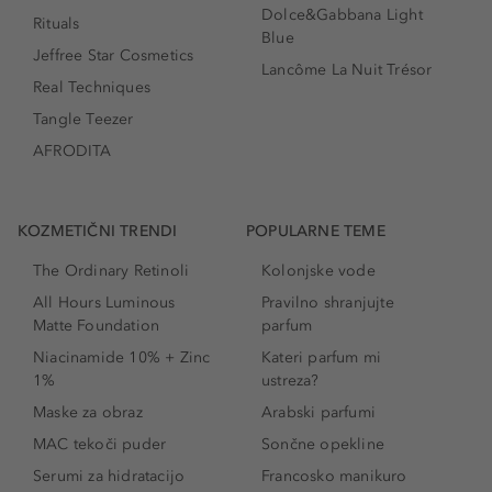
Dolce&Gabbana Light
Rituals
Blue
Jeffree Star Cosmetics
Lancôme La Nuit Trésor
Real Techniques
Tangle Teezer
AFRODITA
KOZMETIČNI TRENDI
POPULARNE TEME
The Ordinary Retinoli
Kolonjske vode
All Hours Luminous
Pravilno shranjujte
Matte Foundation
parfum
Niacinamide 10% + Zinc
Kateri parfum mi
1%
ustreza?
Maske za obraz
Arabski parfumi
MAC tekoči puder
Sončne opekline
Serumi za hidratacijo
Francosko manikuro