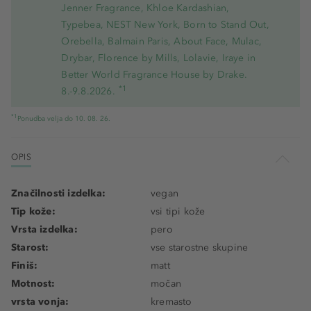
Jenner Fragrance, Khloe Kardashian,
Typebea, NEST New York, Born to Stand Out,
Orebella, Balmain Paris, About Face, Mulac,
Drybar, Florence by Mills, Lolavie, Iraye in
Better World Fragrance House by Drake.
*1
8.-9.8.2026.
*1
Ponudba velja do 10. 08. 26.
OPIS
Značilnosti izdelka:
vegan
Tip kože:
vsi tipi kože
Vrsta izdelka:
pero
Starost:
vse starostne skupine
Finiš:
matt
Motnost:
močan
vrsta vonja:
kremasto