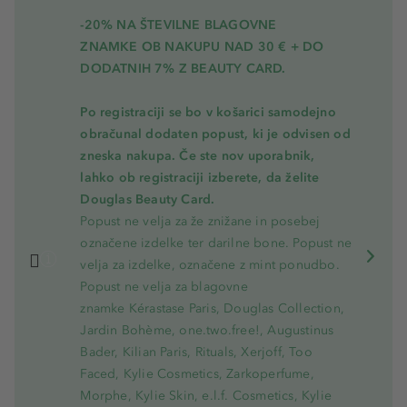
-20% NA ŠTEVILNE BLAGOVNE
ZNAMKE OB NAKUPU NAD 30 € + DO
DODATNIH 7% Z BEAUTY CARD.
Po registraciji se bo v košarici samodejno
obračunal dodaten popust, ki je odvisen od
zneska nakupa. Če ste nov uporabnik,
lahko ob registraciji izberete, da želite
Douglas Beauty Card.
Popust ne velja za že znižane in posebej
označene izdelke ter darilne bone. Popust ne
velja za izdelke, označene z mint ponudbo.
Popust ne velja za blagovne
znamke Kérastase Paris, Douglas Collection,
Jardin Bohème, one.two.free!, Augustinus
Bader, Kilian Paris, Rituals, Xerjoff, Too
Faced, Kylie Cosmetics, Zarkoperfume,
Morphe, Kylie Skin, e.l.f. Cosmetics, Kylie