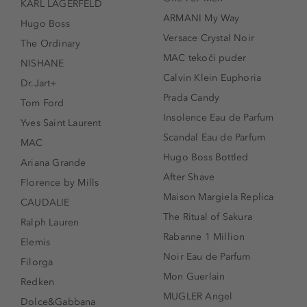
KARL LAGERFELD
ARMANI My Way
Hugo Boss
Versace Crystal Noir
The Ordinary
MAC tekoči puder
NISHANE
Calvin Klein Euphoria
Dr.Jart+
Prada Candy
Tom Ford
Insolence Eau de Parfum
Yves Saint Laurent
Scandal Eau de Parfum
MAC
Hugo Boss Bottled
Ariana Grande
After Shave
Florence by Mills
Maison Margiela Replica
CAUDALIE
The Ritual of Sakura
Ralph Lauren
Rabanne 1 Million
Elemis
Noir Eau de Parfum
Filorga
Mon Guerlain
Redken
MUGLER Angel
Dolce&Gabbana