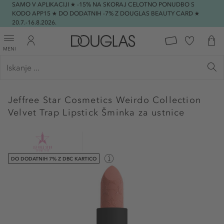
SAMO V APLIKACIJI ★ -15% NA SKORAJ CELOTNO PONUDBO S
KODO APP15 ★ DO DODATNIH -7% Z DOUGLAS BEAUTY CARD ★
20.7.-16.8.2026.
MENI
Jeffree Star Cosmetics
Weirdo Collection
Velvet Trap Lipstick Šminka za ustnice
DO DODATNIH 7% Z DBC KARTICO