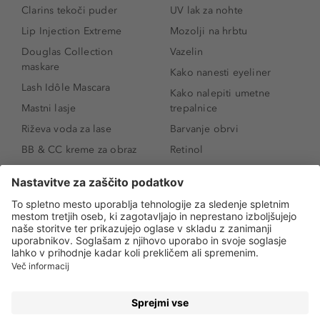
Clarins tekoči puder
UV lak za nohte
Lip Injection Extreme
Mozolji na hrbtu
Douglas Collection
Vazelin
maskare
Kako nanesti eyeliner
Lash Idôle Mascara
Kako nalepiti umetne
Mastni lasje
trepalnice
Riževa voda za lase
Barvanje obrvi
BB & CC kreme za obraz
Retinol
Age Defense BB Cream
Vitamin E
SPF 30
Kako povečati ustnice
Senčila za oči
Niacinamid
Tekoči puder
Rozacea
Ličenje povešenih vek
Salicilna kislina
Kako povečati oči
Rozacea
Kako določiti odtenek
Salicilna kislina
pudra