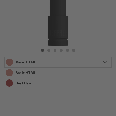
Jeffree Star Cosmetics Weirdo Collection Velvet Trap Lipstick
Weirdo Collection Velvet Trap Lipstick
Weirdo Collection Velvet Trap Lipstick
Weirdo Collection Velvet Trap Lipstick
Weirdo Collection Velvet Trap Lipstick
Weirdo Collection Velvet Trap Lipst
Basic HTML
Basic HTML
Best Hair
3.3 g
€ 18,90
Številka izdelka: JEF07667
€ 5.727,30 / 1 kg
Čas dostave približno 5 dni