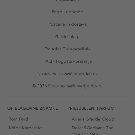
Pogoji uporabe
Poštnina in dostava
Plačilo blaga
Douglas Club pravilnik
FAQ - Pogosta vprašanja
Nastavitve za zaščito podatkov
© 2026 Douglas parfumerije d.o.o.
TOP BLAGOVNE ZNAMKE
PRILJUBLJENI PARFUMI
Tom Ford
Ariana Grande Cloud
Khloé Kardashian
Dolce&Gabbana The
One For Men