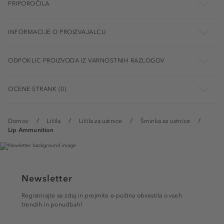
PRIPOROČILA
INFORMACIJE O PROIZVAJALCU
ODPOKLIC PROIZVODA IZ VARNOSTNIH RAZLOGOV
OCENE STRANK (0)
Domov
Ličila
Ličila za ustnice
Šminka za ustnice
Lip Ammunition
Newsletter
Registrirajte se zdaj in prejmite e-poštna obvestila o vseh
trendih in ponudbah!