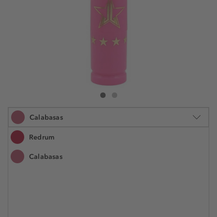
Jeffree Star Cosmetics Lip Ammunition
Lip Ammunition
Calabasas
Redrum
Calabasas
3.4 g
€ 19,55
Številka izdelka: JEF21409
€ 5.750,00 / 1 kg
Na voljo. Dostava: 2 do 5 delovnih dni