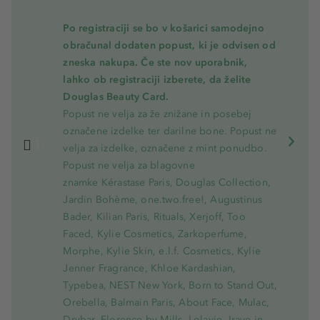
Po registraciji se bo v košarici samodejno
obračunal dodaten popust, ki je odvisen od
zneska nakupa. Če ste nov uporabnik,
lahko ob registraciji izberete, da želite
Douglas Beauty Card.
Popust ne velja za že znižane in posebej
označene izdelke ter darilne bone. Popust ne
velja za izdelke, označene z mint ponudbo.
Popust ne velja za blagovne
znamke Kérastase Paris, Douglas Collection,
Jardin Bohème, one.two.free!, Augustinus
Bader, Kilian Paris, Rituals, Xerjoff, Too
Faced, Kylie Cosmetics, Zarkoperfume,
Morphe, Kylie Skin, e.l.f. Cosmetics, Kylie
Jenner Fragrance, Khloe Kardashian,
Typebea, NEST New York, Born to Stand Out,
Orebella, Balmain Paris, About Face, Mulac,
Drybar, Florence by Mills, Lolavie, Iraye in