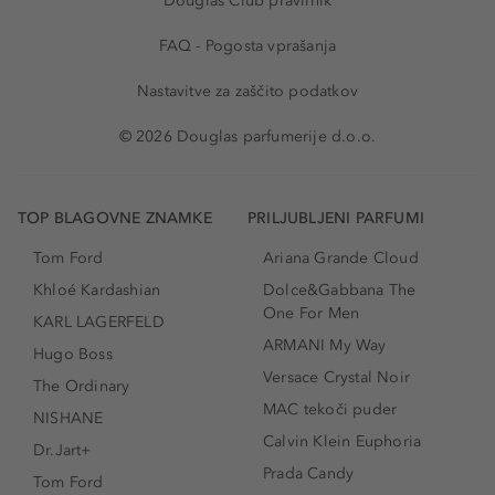
Douglas Club pravilnik
FAQ - Pogosta vprašanja
Nastavitve za zaščito podatkov
© 2026 Douglas parfumerije d.o.o.
TOP BLAGOVNE ZNAMKE
PRILJUBLJENI PARFUMI
Tom Ford
Ariana Grande Cloud
Khloé Kardashian
Dolce&Gabbana The
One For Men
KARL LAGERFELD
ARMANI My Way
Hugo Boss
Versace Crystal Noir
The Ordinary
MAC tekoči puder
NISHANE
Calvin Klein Euphoria
Dr.Jart+
Prada Candy
Tom Ford