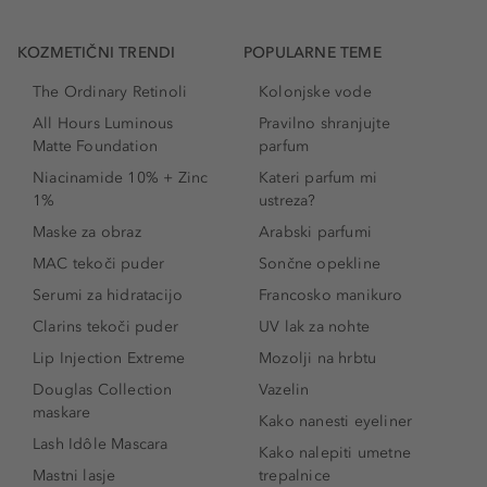
KOZMETIČNI TRENDI
POPULARNE TEME
The Ordinary Retinoli
Kolonjske vode
All Hours Luminous
Pravilno shranjujte
Matte Foundation
parfum
Niacinamide 10% + Zinc
Kateri parfum mi
1%
ustreza?
Maske za obraz
Arabski parfumi
MAC tekoči puder
Sončne opekline
Serumi za hidratacijo
Francosko manikuro
Clarins tekoči puder
UV lak za nohte
Lip Injection Extreme
Mozolji na hrbtu
Douglas Collection
Vazelin
maskare
Kako nanesti eyeliner
Lash Idôle Mascara
Kako nalepiti umetne
Mastni lasje
trepalnice