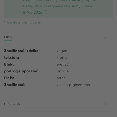
Better World Fragrance House by Drake.
*1
8.-9.8.2026.
*1
Ponudba velja do 10. 08. 26.
OPIS
Značilnosti izdelka:
vegan
tekstura:
krema
Efekt:
svetleč
področje uporabe:
ustnice
Finiš:
saten
Značilnosti:
visoko pigmentiran
UPORABA