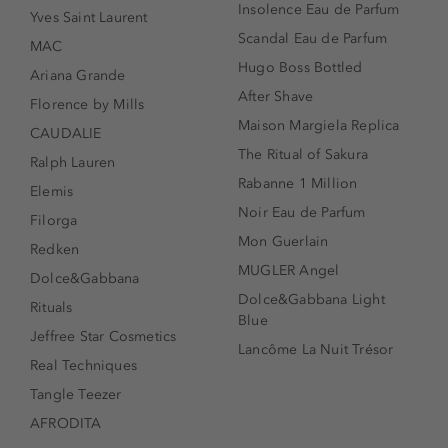
Insolence Eau de Parfum
Yves Saint Laurent
Scandal Eau de Parfum
MAC
Hugo Boss Bottled
Ariana Grande
After Shave
Florence by Mills
Maison Margiela Replica
CAUDALIE
The Ritual of Sakura
Ralph Lauren
Rabanne 1 Million
Elemis
Noir Eau de Parfum
Filorga
Mon Guerlain
Redken
MUGLER Angel
Dolce&Gabbana
Dolce&Gabbana Light
Rituals
Blue
Jeffree Star Cosmetics
Lancôme La Nuit Trésor
Real Techniques
Tangle Teezer
AFRODITA