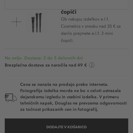
Darilo e.l.f. 3 mini
čopiči
Ob nakupu izdelkov e.l.f.
Cosmetics v znesku nad 35 € za
darilo prejmete e.l.f. 3 mini
čopiči.
Na voljo. Dostava: 2 do 5 delovnih dni
Brezplačna dostava za naročila nad 49 €
Cena se nanaša na prodajo preko interneta.
Fotografija izdelka morda ne bo v celoti ustrezala
dejanskemu izgledu in vsebini izdelka. V primeru
tehničnih napak, Douglas ne prevzema odgovornosti
za točnost prikazanih cen in fotografij.
DODAJTE V KOŠARICO