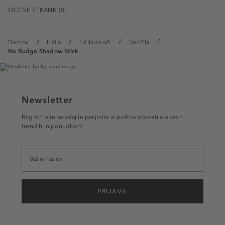
OCENE STRANK (0)
Domov
Ličila
Ličila za oči
Senčila
No Budge Shadow Stick
Newsletter
Registrirajte se zdaj in prejmite e-poštna obvestila o vseh
trendih in ponudbah!
PRIJAVA