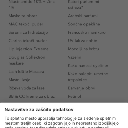
Niacinamide 10% + Zinc
Kateri parfum mi
1%
ustreza?
Maske za obraz
Arabski parfumi
MAC tekoči puder
Sončne opekline
Serumi za hidratacijo
Francosko manikuro
Clarins tekoči puder
UV lak za nohte
Lip Injection Extreme
Mozolji na hrbtu
Douglas Collection
Vazelin
maskare
Kako nanesti eyeliner
Lash Idôle Mascara
Kako nalepiti umetne
Mastni lasje
trepalnice
Riževa voda za lase
Barvanje obrvi
BB & CC kreme za obraz
Retinol
Age Defense BB Cream
Vitamin E
SPF 30
Kako povečati ustnice
Senčila za oči
Niacinamid
Tekoči puder