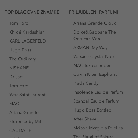
TOP BLAGOVNE ZNAMKE
PRILJUBLJENI PARFUMI
Tom Ford
Ariana Grande Cloud
Khloé Kardashian
Dolce&Gabbana The
One For Men
KARL LAGERFELD
ARMANI My Way
Hugo Boss
Versace Crystal Noir
The Ordinary
MAC tekoči puder
NISHANE
Calvin Klein Euphoria
Dr.Jart+
Prada Candy
Tom Ford
Insolence Eau de Parfum
Yves Saint Laurent
Scandal Eau de Parfum
MAC
Hugo Boss Bottled
Ariana Grande
After Shave
Florence by Mills
Maison Margiela Replica
CAUDALIE
The Ritual of Sakura