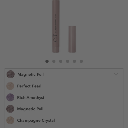
e.l.f. Cosmetics No Budge Shadow Stick
No Budge Shadow Stick
No Budge Shadow Stick
No Budge Shadow Stick
No Budge Shadow Stick
No Budge Shadow Stick
Magnetic Pull
Perfect Pearl
Rich Amethyst
1.6 g
Magnetic Pull
€ 8,55
Številka izdelka: ELF16725
€ 5.343,80 / 1 kg
Champagne Crystal