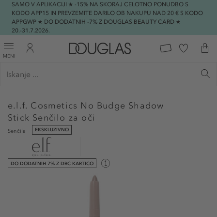
SAMO V APLIKACIJI ★ -15% NA SKORAJ CELOTNO PONUDBO S
KODO APP15 IN PREVZEMITE DARILO OB NAKUPU NAD 20 € S KODO
APPGWP ★ DO DODATNIH -7% Z DOUGLAS BEAUTY CARD ★
20.-31.7.2026.
MENI
e.l.f. Cosmetics
No Budge Shadow
Stick Senčilo za oči
EKSKLUZIVNO
Senčila
DO DODATNIH 7% Z DBC KARTICO