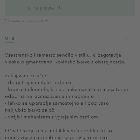
*1
3.–16.8.2026.
*1
Ponudba velja do 17. 08. 26.
OPIS
Vsestransko kremasto senčilo v stiku, ki zagotavlja
visoko pigmentirano, kovinsko barvo z obstojnostjo.
Zakaj vam bo všeč:
- dolgotrajni metalik odtenki
- kremasta formula, ki se zlahka nanaša in meša ter je
odporna na razmazovanje in nabiranje
- lahko se uporablja samostojno ali pod vašo
najljubšo barvo za oči
- vrtljivi mehanizem z vgrajenim ostrilom
Oživite svoje oči z metalik senčili v stiku, ki so
enostavna za uporabo in zagotavljajo visoko