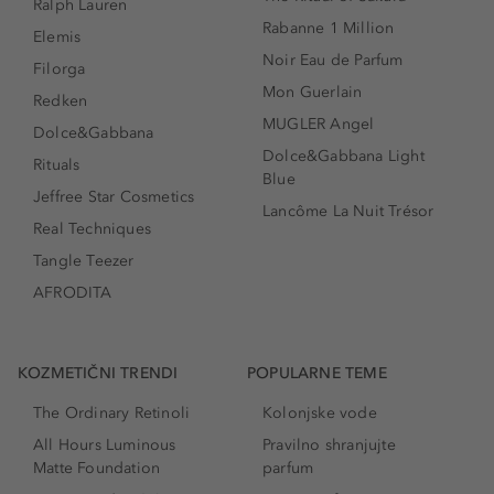
Ralph Lauren
Rabanne 1 Million
Elemis
Noir Eau de Parfum
Filorga
Mon Guerlain
Redken
MUGLER Angel
Dolce&Gabbana
Dolce&Gabbana Light
Rituals
Blue
Jeffree Star Cosmetics
Lancôme La Nuit Trésor
Real Techniques
Tangle Teezer
AFRODITA
KOZMETIČNI TRENDI
POPULARNE TEME
The Ordinary Retinoli
Kolonjske vode
All Hours Luminous
Pravilno shranjujte
Matte Foundation
parfum