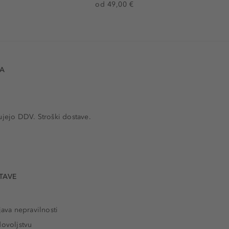
od 49,00 €
VA
ujejo DDV. Stroški dostave.
TAVE
java nepravilnosti
dovoljstvu