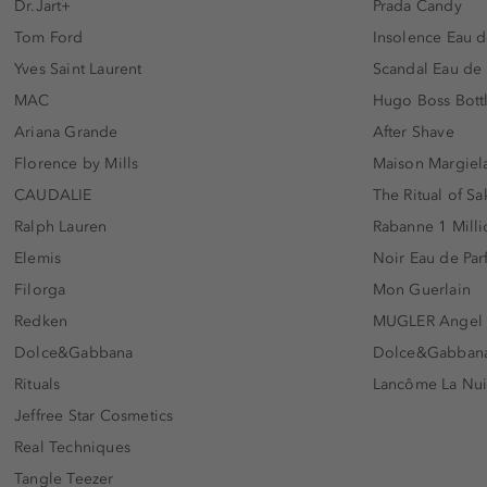
Dr.Jart+
Prada Candy
Tom Ford
Insolence Eau d
Yves Saint Laurent
Scandal Eau de
MAC
Hugo Boss Bott
Ariana Grande
After Shave
Florence by Mills
Maison Margiela
CAUDALIE
The Ritual of Sa
Ralph Lauren
Rabanne 1 Milli
Elemis
Noir Eau de Pa
Filorga
Mon Guerlain
Redken
MUGLER Angel
Dolce&Gabbana
Dolce&Gabbana 
Rituals
Lancôme La Nui
Jeffree Star Cosmetics
Real Techniques
Tangle Teezer