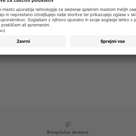
 obvestila o vseh trendih in ponudbah!
PRIJAVA
Brezplačna dostava