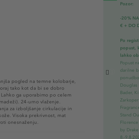
Pozor:
-20% N
€ + DO 
Po regis
popust, 
lahko ob 
Popust ne
darilne b
ponudbo.
manjša pogled na temne kolobarje,
Douglas 
oraj tako kot da bi se dobro
Bader, Ki
e. Lahko ga uporabimo po celem
Zarkoperf
 madeži). 24-urno vlaženje.
Fragranc
nja za izboljšanje cirkulacije in
Stand Out
kože. Visoka prekrivnost, mat
roti onesnaženju.
Florence 
by Drake
8.-9.8.20