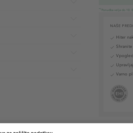
*1
Ponudba velja do 10. 0
NAŠE PRED
Hiter na
Shranite
Vpogled 
Upravlja
Varno pl