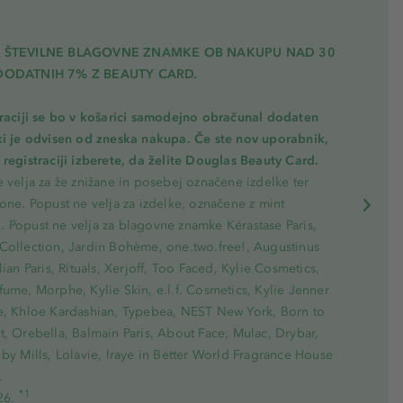
A ŠTEVILNE BLAGOVNE ZNAMKE OB NAKUPU NAD 30
DODATNIH 7% Z BEAUTY CARD.
traciji se bo v košarici samodejno obračunal dodaten
ki je odvisen od zneska nakupa. Če ste nov uporabnik,
registraciji izberete, da želite Douglas Beauty Card.
 velja za že znižane in posebej označene izdelke ter
one. Popust ne velja za izdelke, označene z mint
 Popust ne velja za blagovne znamke Kérastase Paris,
Collection, Jardin Bohème, one.two.free!, Augustinus
lian Paris, Rituals, Xerjoff, Too Faced, Kylie Cosmetics,
ume, Morphe, Kylie Skin, e.l.f. Cosmetics, Kylie Jenner
e, Khloe Kardashian, Typebea, NEST New York, Born to
, Orebella, Balmain Paris, About Face, Mulac, Drybar,
by Mills, Lolavie, Iraye in Better World Fragrance House
.
*1
26.