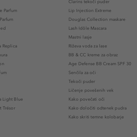
Clarins tekoči puder
e Parfum
Lip Injection Extreme
 Parfum
Douglas Collection maskare
led
Lash Idôle Mascara
Mastni lasje
 Replica
Riževa voda za lase
kura
BB & CC kreme za obraz
on
Age Defense BB Cream SPF 30
rfum
Senčila za oči
Tekoči puder
Ličenje povešenih vek
Light Blue
Kako povečati oči
t Trésor
Kako določiti odtenek pudra
Kako skriti temne kolobarje