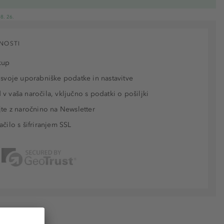
8. 26.
NOSTI
kup
 svoje uporabniške podatke in nastavitve
v vaša naročila, vključno s podatki o pošiljki
jte z naročnino na Newsletter
ačilo s šifriranjem SSL