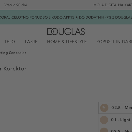
Vračilo 90 dni
MOJA DIGITALNA KAR
SKORAJ CELOTNO PONUDBO S KODO APP15 ★ DO DODATNIH -7% Z DOUGLAS B
TELO
LASJE
HOME & LIFESTYLE
POPUSTI IN DAR
sting Concealer
r Korektor
%
02.5 - Me
01 - Light
02.5 - Me