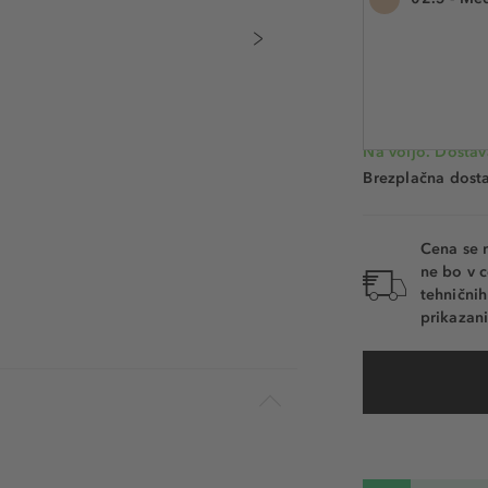
12 ml
Številka izdelka:
Na voljo. Dostav
Brezplačna dosta
Cena se 
ne bo v c
tehnični
prikazani