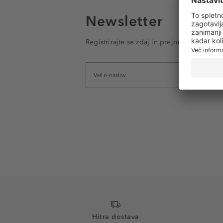
Newsletter
Registrirajte se zdaj in prejmite e-poštna
Hitra dostava