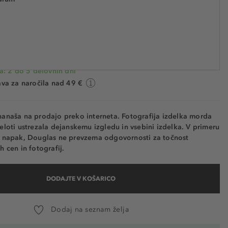
€ 30,99
€ 23,90
 CLA405903
€ 1.991,70 / 1 l
SHRANJENO -23%
a: 2 do 5 delovnih dni
va za naročila nad 49 €
nanaša na prodajo preko interneta. Fotografija izdelka morda
eloti ustrezala dejanskemu izgledu in vsebini izdelka. V primeru
h napak, Douglas ne prevzema odgovornosti za točnost
h cen in fotografij.
DODAJTE V KOŠARICO
Dodaj na seznam želja