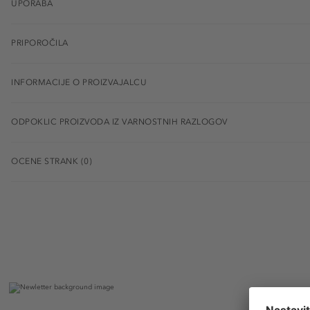
UPORABA
PRIPOROČILA
INFORMACIJE O PROIZVAJALCU
ODPOKLIC PROIZVODA IZ VARNOSTNIH RAZLOGOV
OCENE STRANK (0)