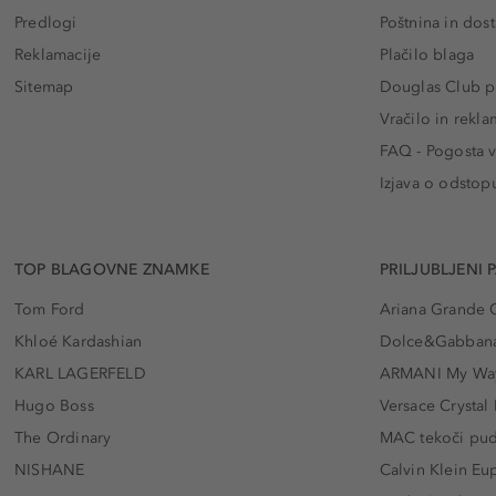
Predlogi
Poštnina in dos
Reklamacije
Plačilo blaga
Sitemap
Douglas Club pr
Vračilo in rekla
FAQ - Pogosta v
Izjava o odstop
TOP BLAGOVNE ZNAMKE
PRILJUBLJENI 
Tom Ford
Ariana Grande 
Khloé Kardashian
Dolce&Gabbana
KARL LAGERFELD
ARMANI My Wa
Hugo Boss
Versace Crystal
The Ordinary
MAC tekoči pu
NISHANE
Calvin Klein Eu