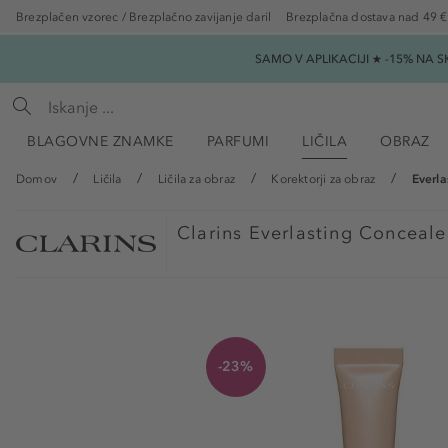
Brezplačen vzorec / Brezplačno zavijanje daril
Brezplačna dostava nad 49 €
SAMO V APLIKACIJI ★ -15% NA 
BLAGOVNE ZNAMKE
PARFUMI
LIČILA
OBRAZ
Domov
Ličila
Ličila za obraz
Korektorji za obraz
Everla
Clarins
Everlasting Conceale
-23%