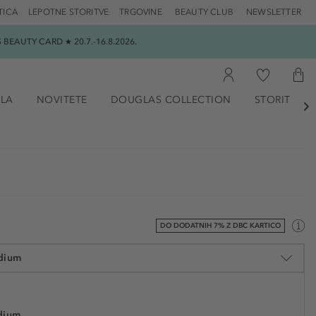
TICA
LEPOTNE STORITVE
TRGOVINE
BEAUTY CLUB
NEWSLETTER
EAUTY CARD ★ 20.7.-16.8.2026.
ILA
NOVITETE
DOUGLAS COLLECTION
STORITVE

DO DODATNIH 7% Z DBC KARTICO
dium
dium