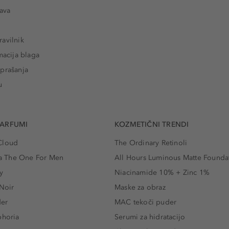
tava
avilnik
macija blaga
prašanja
u
PARFUMI
KOZMETIČNI TRENDI
Cloud
The Ordinary Retinoli
 The One For Men
All Hours Luminous Matte Founda
y
Niacinamide 10% + Zinc 1%
 Noir
Maske za obraz
der
MAC tekoči puder
phoria
Serumi za hidratacijo