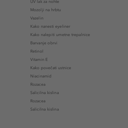
UV lak za nohte
Mozolji na hrbtu
Vazelin
Kako nanesti eyeliner
Kako nalepiti umetne trepalnice
Barvanje obrvi
Retinol
Vitamin E
Kako povečati ustnice
Niacinamid
Rozacea
Salicilna kislina
Rozacea
Salicilna kislina