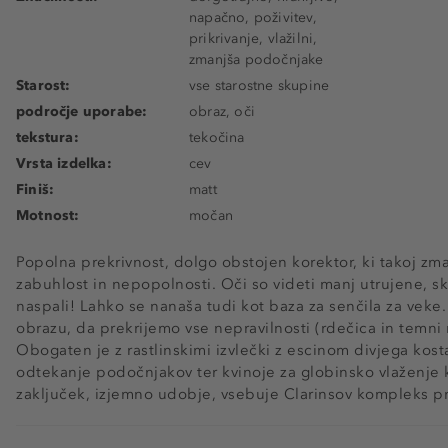
napačno, poživitev,
prikrivanje, vlažilni,
zmanjša podočnjake
Starost:
vse starostne skupine
področje uporabe:
obraz, oči
tekstura:
tekočina
Vrsta izdelka:
cev
Finiš:
matt
Motnost:
močan
Popolna prekrivnost, dolgo obstojen korektor, ki takoj z
zabuhlost in nepopolnosti. Oči so videti manj utrujene, sk
naspali! Lahko se nanaša tudi kot baza za senčila za vek
obrazu, da prekrijemo vse nepravilnosti (rdečica in temni
Obogaten je z rastlinskimi izvlečki z escinom divjega kosta
odtekanje podočnjakov ter kvinoje za globinsko vlaženje 
zaključek, izjemno udobje, vsebuje Clarinsov kompleks p