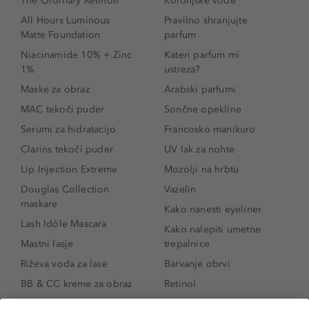
The Ordinary Retinoli
Kolonjske vode
All Hours Luminous
Pravilno shranjujte
Matte Foundation
parfum
Niacinamide 10% + Zinc
Kateri parfum mi
1%
ustreza?
Maske za obraz
Arabski parfumi
MAC tekoči puder
Sončne opekline
Serumi za hidratacijo
Francosko manikuro
Clarins tekoči puder
UV lak za nohte
Lip Injection Extreme
Mozolji na hrbtu
Douglas Collection
Vazelin
maskare
Kako nanesti eyeliner
Lash Idôle Mascara
Kako nalepiti umetne
Mastni lasje
trepalnice
Riževa voda za lase
Barvanje obrvi
BB & CC kreme za obraz
Retinol
Age Defense BB Cream
Vitamin E