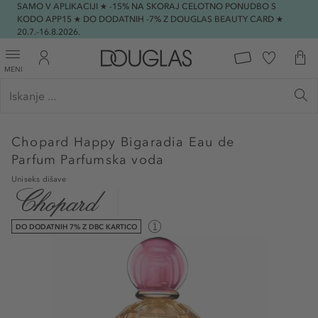
SAMO V APLIKACIJI ★ -15% NA SKORAJ CELOTNO PONUDBO S
KODO APP15 ★ DO DODATNIH -7% Z DOUGLAS BEAUTY CARD ★
20.7.-16.8.2026.
MENI
Chopard
Happy Bigaradia Eau de
Parfum Parfumska voda
Uniseks dišave
DO DODATNIH 7% Z DBC KARTICO