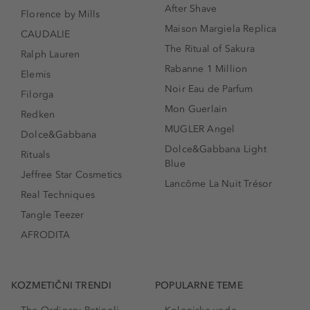
After Shave
Florence by Mills
Maison Margiela Replica
CAUDALIE
The Ritual of Sakura
Ralph Lauren
Rabanne 1 Million
Elemis
Noir Eau de Parfum
Filorga
Mon Guerlain
Redken
MUGLER Angel
Dolce&Gabbana
Dolce&Gabbana Light
Rituals
Blue
Jeffree Star Cosmetics
Lancôme La Nuit Trésor
Real Techniques
Tangle Teezer
AFRODITA
KOZMETIČNI TRENDI
POPULARNE TEME