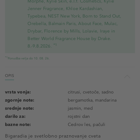
Morphe, Kylie Skin, e.l.f. Cosmetics, Kylie
Jenner Fragrance, Khloe Kardashian,
Typebea, NEST New York, Born to Stand Out,
Orebella, Balmain Paris, About Face, Mulac,
Drybar, Florence by Mills, Lolavie, Iraye in
Better World Fragrance House by Drake.
*1
8.-9.8.2026.
*1
Ponudba velja do 10. 08. 26.
OPIS
vrsta vonja:
citrusi, cvetoče, sadno
zgornje note:
bergamotka, mandarina
srednje note:
jasmin, med
darilo za:
rojstni dan
bazne note:
Cedrov les, pačuli
Bigaradia je svetlobno praznovanje cveta