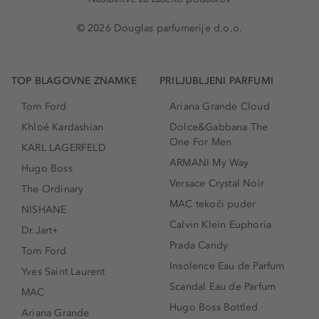
© 2026 Douglas parfumerije d.o.o.
TOP BLAGOVNE ZNAMKE
PRILJUBLJENI PARFUMI
Tom Ford
Ariana Grande Cloud
Khloé Kardashian
Dolce&Gabbana The
One For Men
KARL LAGERFELD
ARMANI My Way
Hugo Boss
Versace Crystal Noir
The Ordinary
MAC tekoči puder
NISHANE
Calvin Klein Euphoria
Dr.Jart+
Prada Candy
Tom Ford
Insolence Eau de Parfum
Yves Saint Laurent
Scandal Eau de Parfum
MAC
Hugo Boss Bottled
Ariana Grande