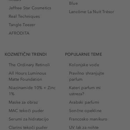
Blue
Jeffree Star Cosmetics
Lancôme La Nuit Trésor
Real Techniques
Tangle Teezer
AFRODITA
KOZMETIČNI TRENDI
POPULARNE TEME
The Ordinary Retinoli
Kolonjske vode
All Hours Luminous
Pravilno shranjujte
Matte Foundation
parfum
Niacinamide 10% + Zinc
Kateri parfum mi
1%
ustreza?
Maske za obraz
Arabski parfumi
MAC tekoči puder
Sončne opekline
Serumi za hidratacijo
Francosko manikuro
Clarins tekoči puder
UV lak za nohte