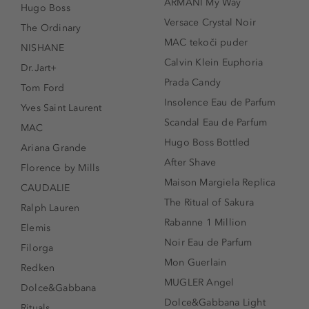
ARMANI My Way
Hugo Boss
Versace Crystal Noir
The Ordinary
MAC tekoči puder
NISHANE
Calvin Klein Euphoria
Dr.Jart+
Prada Candy
Tom Ford
Insolence Eau de Parfum
Yves Saint Laurent
Scandal Eau de Parfum
MAC
Hugo Boss Bottled
Ariana Grande
After Shave
Florence by Mills
Maison Margiela Replica
CAUDALIE
The Ritual of Sakura
Ralph Lauren
Rabanne 1 Million
Elemis
Noir Eau de Parfum
Filorga
Mon Guerlain
Redken
MUGLER Angel
Dolce&Gabbana
Dolce&Gabbana Light
Rituals