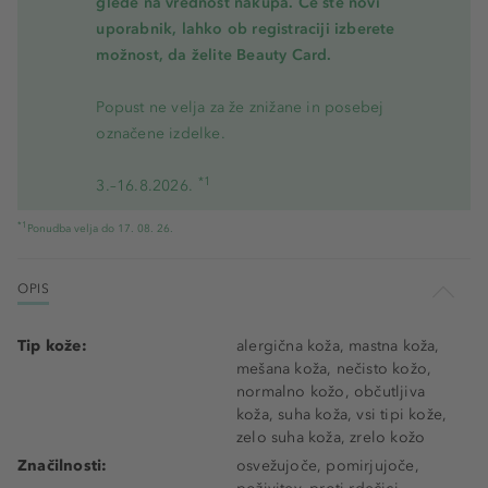
glede na vrednost nakupa. Če ste novi
uporabnik, lahko ob registraciji izberete
možnost, da želite Beauty Card.
Popust ne velja za že znižane in posebej
označene izdelke.
*1
3.–16.8.2026.
*1
Ponudba velja do 17. 08. 26.
OPIS
Tip kože:
alergična koža, mastna koža,
mešana koža, nečisto kožo,
normalno kožo, občutljiva
koža, suha koža, vsi tipi kože,
zelo suha koža, zrelo kožo
Značilnosti:
osvežujoče, pomirjujoče,