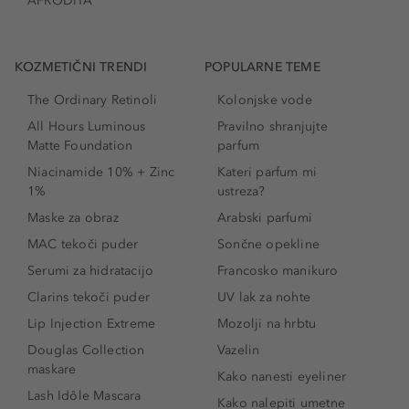
AFRODITA
KOZMETIČNI TRENDI
POPULARNE TEME
The Ordinary Retinoli
Kolonjske vode
All Hours Luminous
Pravilno shranjujte
Matte Foundation
parfum
Niacinamide 10% + Zinc
Kateri parfum mi
1%
ustreza?
Maske za obraz
Arabski parfumi
MAC tekoči puder
Sončne opekline
Serumi za hidratacijo
Francosko manikuro
Clarins tekoči puder
UV lak za nohte
Lip Injection Extreme
Mozolji na hrbtu
Douglas Collection
Vazelin
maskare
Kako nanesti eyeliner
Lash Idôle Mascara
Kako nalepiti umetne