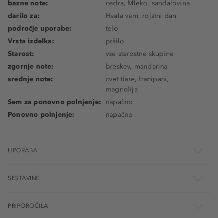
bazne note:
cedra, Mleko, sandalovina
darilo za:
Hvala vam, rojstni dan
področje uporabe:
telo
Vrsta izdelka:
pršilo
Starost:
vse starostne skupine
zgornje note:
breskev, mandarina
srednje note:
cvet tiare, franipani,
magnolija
Sem za ponovno polnjenje:
napačno
Ponovno polnjenje:
napačno
UPORABA
SESTAVINE
PRIPOROČILA