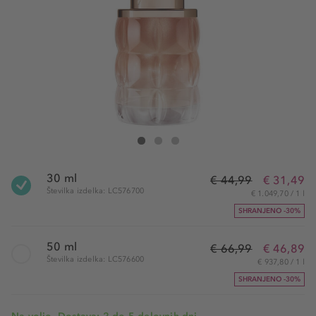
Cacharel Glorious Eau de Parfum
Glorious Eau de Parfum
Glorious Eau de Parfum
30 ml
€ 44,99
€ 31,49
Številka izdelka: LC576700
€ 1.049,70 / 1 l
SHRANJENO -30%
50 ml
€ 66,99
€ 46,89
Številka izdelka: LC576600
€ 937,80 / 1 l
SHRANJENO -30%