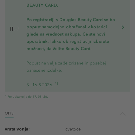
BEAUTY CARD.
Po registraciji v Douglas Beauty Card se bo
popust samodejno obračunal v košarici
glede na vrednost nakupa. Če ste novi
uporabnik, lahko ob registraciji izberete
možnost, da želite Beauty Card.
Popust ne velja za že znižane in posebej
označene izdelke.
*1
3.–16.8.2026.
*1
Ponudba velja do 17. 08. 26.
OPIS
vrsta vonja:
cvetoče