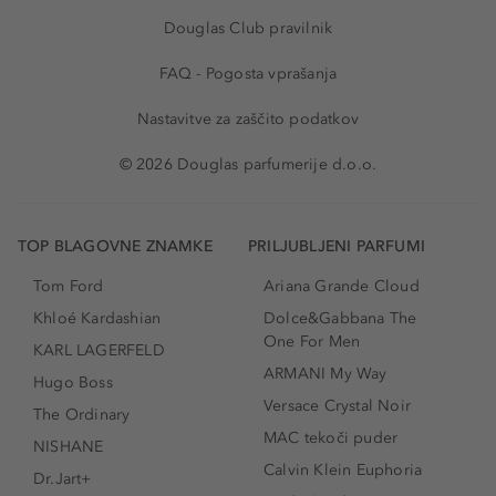
Douglas Club pravilnik
FAQ - Pogosta vprašanja
Nastavitve za zaščito podatkov
© 2026 Douglas parfumerije d.o.o.
TOP BLAGOVNE ZNAMKE
PRILJUBLJENI PARFUMI
Tom Ford
Ariana Grande Cloud
Khloé Kardashian
Dolce&Gabbana The
One For Men
KARL LAGERFELD
ARMANI My Way
Hugo Boss
Versace Crystal Noir
The Ordinary
MAC tekoči puder
NISHANE
Calvin Klein Euphoria
Dr.Jart+