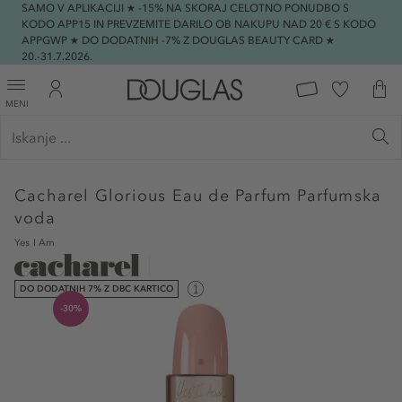
SAMO V APLIKACIJI ★ -15% NA SKORAJ CELOTNO PONUDBO S
KODO APP15 IN PREVZEMITE DARILO OB NAKUPU NAD 20 € S KODO
APPGWP ★ DO DODATNIH -7% Z DOUGLAS BEAUTY CARD ★
20.-31.7.2026.
MENI
Cacharel
Glorious Eau de Parfum Parfumska
voda
Yes I Am
DO DODATNIH 7% Z DBC KARTICO
-30%