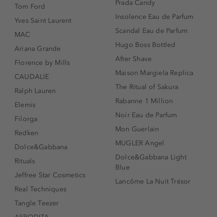
Prada Candy
Tom Ford
Insolence Eau de Parfum
Yves Saint Laurent
Scandal Eau de Parfum
MAC
Hugo Boss Bottled
Ariana Grande
After Shave
Florence by Mills
Maison Margiela Replica
CAUDALIE
The Ritual of Sakura
Ralph Lauren
Rabanne 1 Million
Elemis
Noir Eau de Parfum
Filorga
Mon Guerlain
Redken
MUGLER Angel
Dolce&Gabbana
Dolce&Gabbana Light
Rituals
Blue
Jeffree Star Cosmetics
Lancôme La Nuit Trésor
Real Techniques
Tangle Teezer