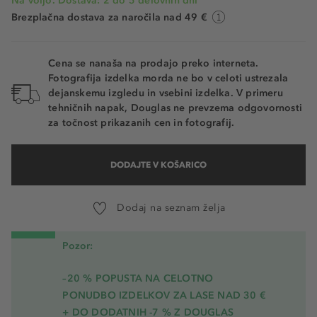
Na voljo. Dostava: 2 do 5 delovnih dni
Brezplačna dostava za naročila nad 49 €
Cena se nanaša na prodajo preko interneta.
Fotografija izdelka morda ne bo v celoti ustrezala
dejanskemu izgledu in vsebini izdelka. V primeru
tehničnih napak, Douglas ne prevzema odgovornosti
za točnost prikazanih cen in fotografij.
DODAJTE V KOŠARICO
Dodaj na seznam želja
Pozor:
–20 % POPUSTA NA CELOTNO
PONUDBO IZDELKOV ZA LASE NAD 30 €
+ DO DODATNIH -7 % Z DOUGLAS