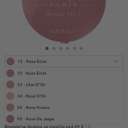
Bourjois Little Round Pot Blush
Little Round Pot Blush
Little Round Pot Blush
Little Round Pot Blush
Little Round Pot Blush
Little Round Pot Blush
15 - Rose Éclat
15 - Rose Éclat
33 - Lilas D'Or
2.5 g
34 - Rose D'Or
€ 13,99
Številka izdelka: BOU613319
€ 5.596,00 / 1 kg
54 - Rose Frisson
95 - Rose De Jaspe
Na voljo. Dostava: 2 do 5 delovnih dni
Brezplačna dostava za naročila nad 49 €