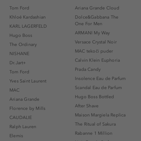
Tom Ford
Ariana Grande Cloud
Khloé Kardashian
Dolce&Gabbana The
One For Men
KARL LAGERFELD
ARMANI My Way
Hugo Boss
Versace Crystal Noir
The Ordinary
MAC tekoči puder
NISHANE
Calvin Klein Euphoria
Dr.Jart+
Prada Candy
Tom Ford
Insolence Eau de Parfum
Yves Saint Laurent
Scandal Eau de Parfum
MAC
Hugo Boss Bottled
Ariana Grande
After Shave
Florence by Mills
Maison Margiela Replica
CAUDALIE
The Ritual of Sakura
Ralph Lauren
Rabanne 1 Million
Elemis