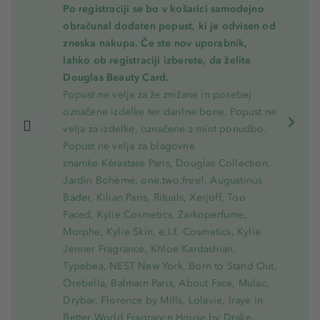
Po registraciji se bo v košarici samodejno
obračunal dodaten popust, ki je odvisen od
zneska nakupa. Če ste nov uporabnik,
lahko ob registraciji izberete, da želite
Douglas Beauty Card.
Popust ne velja za že znižane in posebej
označene izdelke ter darilne bone. Popust ne
velja za izdelke, označene z mint ponudbo.
Popust ne velja za blagovne
znamke Kérastase Paris, Douglas Collection,
Jardin Bohème, one.two.free!, Augustinus
Bader, Kilian Paris, Rituals, Xerjoff, Too
Faced, Kylie Cosmetics, Zarkoperfume,
Morphe, Kylie Skin, e.l.f. Cosmetics, Kylie
Jenner Fragrance, Khloe Kardashian,
Typebea, NEST New York, Born to Stand Out,
Orebella, Balmain Paris, About Face, Mulac,
Drybar, Florence by Mills, Lolavie, Iraye in
Better World Fragrance House by Drake.