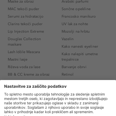
Maske za obraz
Arabski parfumi
MAC tekoči puder
Sončne opekline
Serumi za hidratacijo
Francosko manikuro
Clarins tekoči puder
UV lak za nohte
Lip Injection Extreme
Mozolji na hrbtu
Douglas Collection
Vazelin
maskare
Kako nanesti eyeliner
Lash Idôle Mascara
Kako nalepiti umetne
Mastni lasje
trepalnice
Riževa voda za lase
Barvanje obrvi
BB & CC kreme za obraz
Retinol
Age Defense BB Cream
Vitamin E
SPF 30
Kako povečati ustnice
Senčila za oči
Niacinamid
Tekoči puder
Rozacea
Ličenje povešenih vek
Salicilna kislina