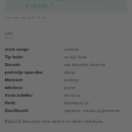
*1
8.-9.8.2026.
*1
Ponudba velja do 10. 08. 26.
OPIS
vrsta vonja:
cvetoče
Tip kože:
vsi tipi kože
Starost:
vse starostne skupine
področje uporabe:
obraz
Motnost:
srednje
tekstura:
puder
Vrsta izdelka:
skrinjica
Finiš:
lesketajoč se
Značilnosti:
napačno, visoko pigmentiran
Rdečilo Bourjois ima nežno in lahko teksturo.