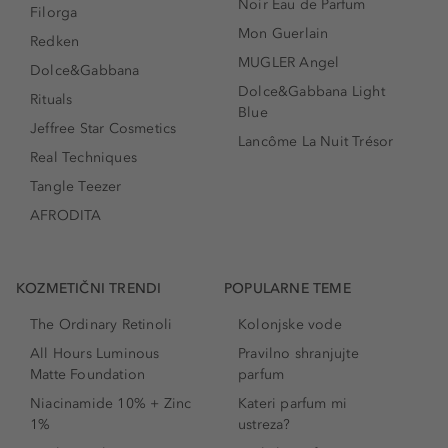
Noir Eau de Parfum
Filorga
Mon Guerlain
Redken
MUGLER Angel
Dolce&Gabbana
Dolce&Gabbana Light
Rituals
Blue
Jeffree Star Cosmetics
Lancôme La Nuit Trésor
Real Techniques
Tangle Teezer
AFRODITA
KOZMETIČNI TRENDI
POPULARNE TEME
The Ordinary Retinoli
Kolonjske vode
All Hours Luminous
Pravilno shranjujte
Matte Foundation
parfum
Niacinamide 10% + Zinc
Kateri parfum mi
1%
ustreza?