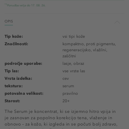
*1
Ponudba velja do 17. 08. 26.
OPIS
Tip kože:
vsi tipi kože
Značilnosti:
kompaktno, proti pigmentu,
regeneracijsko, vlažilni,
zaščitni
področje uporabe:
lasje, obraz
Tip las:
vse vrste las
Vrsta izdelka:
cev
tekstura:
serum
potovalna velikost:
pravilno
Starost:
20+
The Serum je koncentrat, ki se izjemno hitro vpija in
je zasnovan za popolno korekcijo tena, vlaženje in
obnovo – za kožo, ki izgleda in se počuti bolj zdravo,