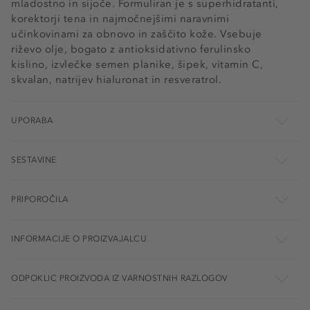
mladostno in sijoče. Formuliran je s superhidratanti,
korektorji tena in najmočnejšimi naravnimi
učinkovinami za obnovo in zaščito kože. Vsebuje
riževo olje, bogato z antioksidativno ferulinsko
kislino, izvlečke semen planike, šipek, vitamin C,
skvalan, natrijev hialuronat in resveratrol.
UPORABA
SESTAVINE
PRIPOROČILA
INFORMACIJE O PROIZVAJALCU
ODPOKLIC PROIZVODA IZ VARNOSTNIH RAZLOGOV