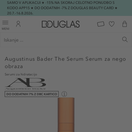
SAMO V APLIKACIJI ★ -15% NA SKORAJ CELOTNO PONUDBO S
KODO APP15 ★ DO DODATNIH -7% Z DOUGLAS BEAUTY CARD ★
20.7.-16.8.2026.
MENI
Augustinus Bader
The Serum Serum za nego
obraza
Serumi za hidratacijo
DO DODATNIH 7% Z DBC KARTICO