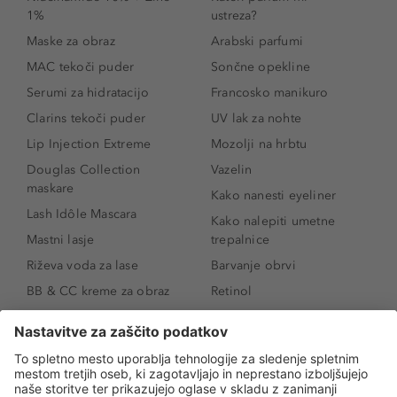
1%
ustreza?
Maske za obraz
Arabski parfumi
MAC tekoči puder
Sončne opekline
Serumi za hidratacijo
Francosko manikuro
Clarins tekoči puder
UV lak za nohte
Lip Injection Extreme
Mozolji na hrbtu
Douglas Collection
Vazelin
maskare
Kako nanesti eyeliner
Lash Idôle Mascara
Kako nalepiti umetne
Mastni lasje
trepalnice
Riževa voda za lase
Barvanje obrvi
BB & CC kreme za obraz
Retinol
Age Defense BB Cream
Vitamin E
SPF 30
Kako povečati ustnice
Senčila za oči
Niacinamid
Tekoči puder
Rozacea