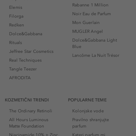
Rabanne 1 Million
Elemis
Noir Eau de Parfum
Filorga
Mon Guerlain
Redken
MUGLER Angel
Dolce&Gabbana
Dolce&Gabbana Light
Rituals
Blue
Jeffree Star Cosmetics
Lancôme La Nuit Trésor
Real Techniques
Tangle Teezer
AFRODITA
KOZMETIČNI TRENDI
POPULARNE TEME
The Ordinary Retinoli
Kolonjske vode
All Hours Luminous
Pravilno shranjujte
Matte Foundation
parfum
Niacinamide 10% + Zinc
Kateri parfum mi