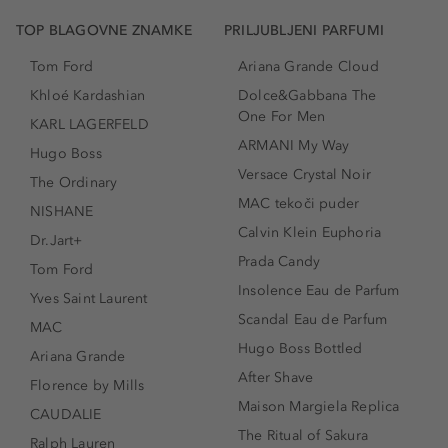
TOP BLAGOVNE ZNAMKE
PRILJUBLJENI PARFUMI
Tom Ford
Ariana Grande Cloud
Khloé Kardashian
Dolce&Gabbana The
One For Men
KARL LAGERFELD
ARMANI My Way
Hugo Boss
Versace Crystal Noir
The Ordinary
MAC tekoči puder
NISHANE
Calvin Klein Euphoria
Dr.Jart+
Prada Candy
Tom Ford
Insolence Eau de Parfum
Yves Saint Laurent
Scandal Eau de Parfum
MAC
Hugo Boss Bottled
Ariana Grande
After Shave
Florence by Mills
Maison Margiela Replica
CAUDALIE
The Ritual of Sakura
Ralph Lauren