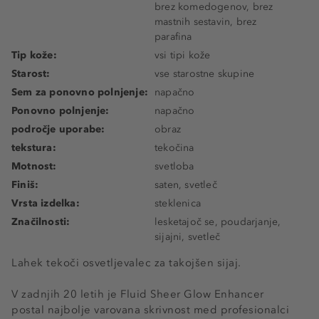
brez komedogenov, brez
mastnih sestavin, brez
parafina
Tip kože:
vsi tipi kože
Starost:
vse starostne skupine
Sem za ponovno polnjenje:
napačno
Ponovno polnjenje:
napačno
področje uporabe:
obraz
tekstura:
tekočina
Motnost:
svetloba
Finiš:
saten, svetleč
Vrsta izdelka:
steklenica
Značilnosti:
lesketajoč se, poudarjanje,
sijajni, svetleč
Lahek tekoči osvetljevalec za takojšen sijaj.
V zadnjih 20 letih je Fluid Sheer Glow Enhancer
postal najbolje varovana skrivnost med profesionalci