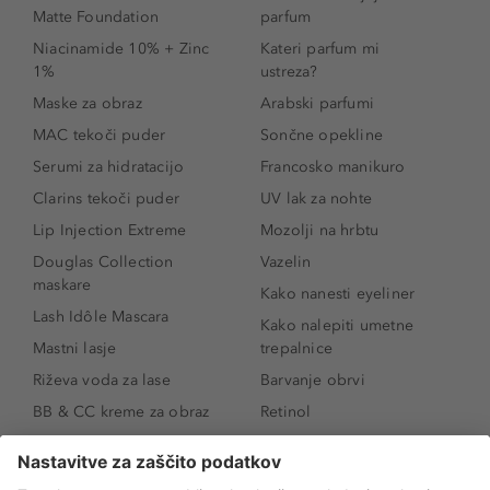
Matte Foundation
parfum
Niacinamide 10% + Zinc
Kateri parfum mi
1%
ustreza?
Maske za obraz
Arabski parfumi
MAC tekoči puder
Sončne opekline
Serumi za hidratacijo
Francosko manikuro
Clarins tekoči puder
UV lak za nohte
Lip Injection Extreme
Mozolji na hrbtu
Douglas Collection
Vazelin
maskare
Kako nanesti eyeliner
Lash Idôle Mascara
Kako nalepiti umetne
Mastni lasje
trepalnice
Riževa voda za lase
Barvanje obrvi
BB & CC kreme za obraz
Retinol
Age Defense BB Cream
Vitamin E
SPF 30
Kako povečati ustnice