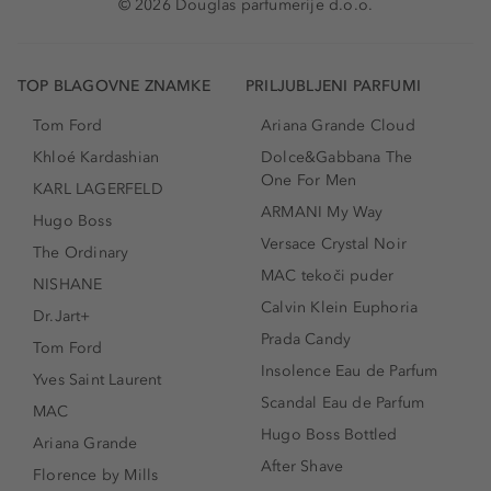
© 2026 Douglas parfumerije d.o.o.
TOP BLAGOVNE ZNAMKE
PRILJUBLJENI PARFUMI
Tom Ford
Ariana Grande Cloud
Khloé Kardashian
Dolce&Gabbana The
One For Men
KARL LAGERFELD
ARMANI My Way
Hugo Boss
Versace Crystal Noir
The Ordinary
MAC tekoči puder
NISHANE
Calvin Klein Euphoria
Dr.Jart+
Prada Candy
Tom Ford
Insolence Eau de Parfum
Yves Saint Laurent
Scandal Eau de Parfum
MAC
Hugo Boss Bottled
Ariana Grande
After Shave
Florence by Mills