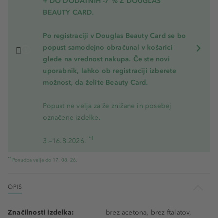
+ DO DODATNIH -7 % Z DOUGLAS
BEAUTY CARD.
Po registraciji v Douglas Beauty Card se bo
popust samodejno obračunal v košarici
glede na vrednost nakupa. Če ste novi
uporabnik, lahko ob registraciji izberete
možnost, da želite Beauty Card.
Popust ne velja za že znižane in posebej
označene izdelke.
*1
3.–16.8.2026.
*1
Ponudba velja do 17. 08. 26.
OPIS
Značilnosti izdelka:
brez acetona, brez ftalatov,