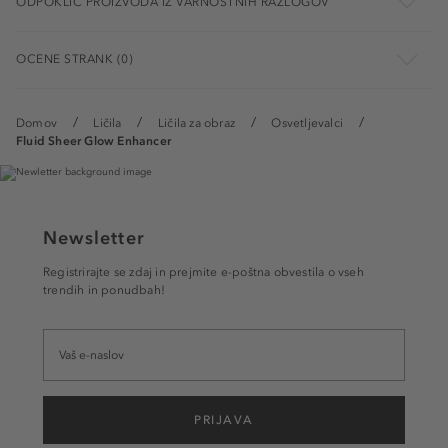
ODPOKLIC PROIZVODA IZ VARNOSTNIH RAZLOGOV
OCENE STRANK (0)
Domov
Ličila
Ličila za obraz
Osvetljevalci
Fluid Sheer Glow Enhancer
Newsletter
Registrirajte se zdaj in prejmite e-poštna obvestila o vseh
trendih in ponudbah!
PRIJAVA