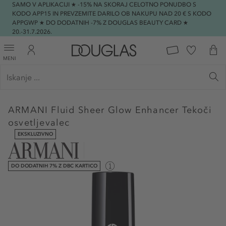
SAMO V APLIKACIJI ★ -15% NA SKORAJ CELOTNO PONUDBO S
KODO APP15 IN PREVZEMITE DARILO OB NAKUPU NAD 20 € S KODO
APPGWP ★ DO DODATNIH -7% Z DOUGLAS BEAUTY CARD ★
20.-31.7.2026.
MENI
ARMANI
Fluid Sheer Glow Enhancer Tekoči
osvetljevalec
EKSKLUZIVNO
DO DODATNIH 7% Z DBC KARTICO