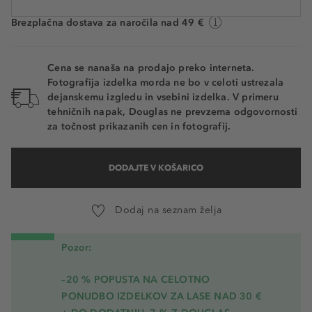
Na voljo. Dostava: 2 do 5 delovnih dni
Brezplačna dostava za naročila nad 49 €
Cena se nanaša na prodajo preko interneta.
Fotografija izdelka morda ne bo v celoti ustrezala
dejanskemu izgledu in vsebini izdelka. V primeru
tehničnih napak, Douglas ne prevzema odgovornosti
za točnost prikazanih cen in fotografij.
DODAJTE V KOŠARICO
Dodaj na seznam želja
Pozor:
–20 % POPUSTA NA CELOTNO
PONUDBO IZDELKOV ZA LASE NAD 30 €