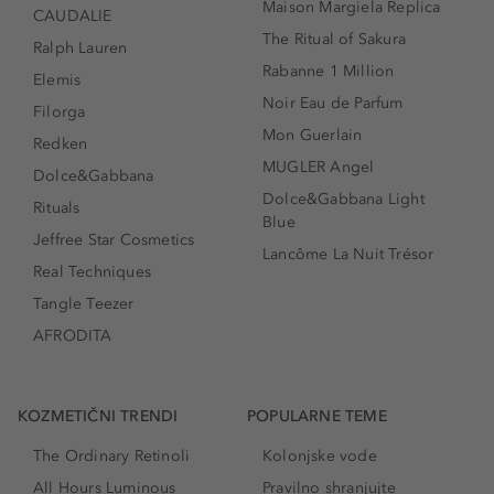
Maison Margiela Replica
CAUDALIE
The Ritual of Sakura
Ralph Lauren
Rabanne 1 Million
Elemis
Noir Eau de Parfum
Filorga
Mon Guerlain
Redken
MUGLER Angel
Dolce&Gabbana
Dolce&Gabbana Light
Rituals
Blue
Jeffree Star Cosmetics
Lancôme La Nuit Trésor
Real Techniques
Tangle Teezer
AFRODITA
KOZMETIČNI TRENDI
POPULARNE TEME
The Ordinary Retinoli
Kolonjske vode
All Hours Luminous
Pravilno shranjujte