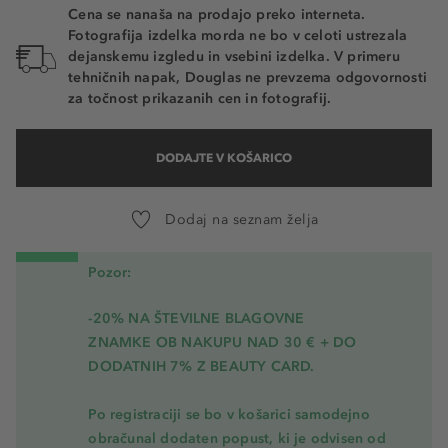
Cena se nanaša na prodajo preko interneta.
Fotografija izdelka morda ne bo v celoti ustrezala
dejanskemu izgledu in vsebini izdelka. V primeru
tehničnih napak, Douglas ne prevzema odgovornosti
za točnost prikazanih cen in fotografij.
DODAJTE V KOŠARICO
Dodaj na seznam želja
Pozor:
-20% NA ŠTEVILNE BLAGOVNE
ZNAMKE OB NAKUPU NAD 30 € + DO
DODATNIH 7% Z BEAUTY CARD.
Po registraciji se bo v košarici samodejno
obračunal dodaten popust, ki je odvisen od