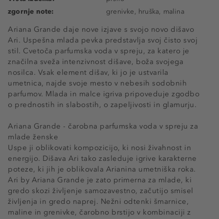
zgornje note:
grenivke, hruška, malina
Ariana Grande daje nove izjave s svojo novo dišavo
Ari. Uspešna mlada pevka predstavlja svoj čisto svoj
stil. Cvetoča parfumska voda v spreju, za katero je
značilna sveža intenzivnost dišave, boža svojega
nosilca. Vsak element dišav, ki jo je ustvarila
umetnica, najde svoje mesto v nebesih sodobnih
parfumov. Mlada in malce igriva pripoveduje zgodbo
o prednostih in slabostih, o zapeljivosti in glamurju.
Ariana Grande - čarobna parfumska voda v spreju za
mlade ženske
Uspe ji oblikovati kompozicijo, ki nosi živahnost in
energijo. Dišava Ari tako zasleduje igrive karakterne
poteze, ki jih je oblikovala Arianina umetniška roka.
Ari by Ariana Grande je zato primerna za mlade, ki
gredo skozi življenje samozavestno, začutijo smisel
življenja in gredo naprej. Nežni odtenki šmarnice,
maline in grenivke, čarobno brstijo v kombinaciji z