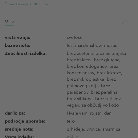
*1
Ponudba velja do 10. 08. 26.
OPIS
vrsta vonja:
cvetoče
bazne note:
les, marshmallow, mošus
Značilnosti izdelka:
brez acetona, brez amonijaka,
brez ftalatov, brez glutena,
brez komedogenov, brez
konzervansov, brez laktoze,
brez mikroplastike, brez
palmovega olja, brez
parabenov, brez parafina,
brez silikona, brez sulfatov,
vegan, za občutljivo kožo
darilo za:
Hvala vam, rojstni dan
področje uporabe:
telo
srednje note:
orhideja, vrtnica, šmarnica
Vrsta izdelka:
pršilo