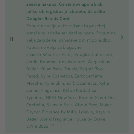
zneska nakupa. Če ste nov uporabnik,
lahko ob registraciji izberete, da želite
Douglas Beauty Card.
Popust ne velja za že znižane in posebej
označene izdelke ter darilne bone. Popust ne
velja za izdelke, označene z mint ponudbo.
Popust ne velja za blagovne
znamke Kérastase Paris, Douglas Collection,
Jardin Bohème, one.two.free!, Augustinus
Bader, Kilian Paris, Rituals, Xerjoff, Too
Faced, Kylie Cosmetics, Zarkoperfume,
Morphe, Kylie Skin, e.l.f. Cosmetics, Kylie
Jenner Fragrance, Khloe Kardashian,
Typebea, NEST New York, Born to Stand Out,
Orebella, Balmain Paris, About Face, Mulac,
Drybar, Florence by Mills, Lolavie, Iraye in
Better World Fragrance House by Drake.
*1
8.-9.8.2026.