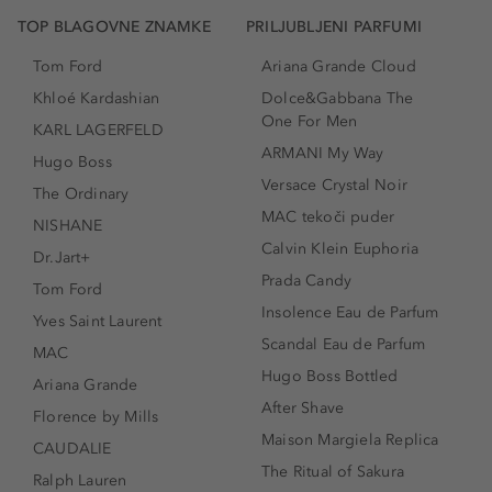
TOP BLAGOVNE ZNAMKE
PRILJUBLJENI PARFUMI
Tom Ford
Ariana Grande Cloud
Khloé Kardashian
Dolce&Gabbana The
One For Men
KARL LAGERFELD
ARMANI My Way
Hugo Boss
Versace Crystal Noir
The Ordinary
MAC tekoči puder
NISHANE
Calvin Klein Euphoria
Dr.Jart+
Prada Candy
Tom Ford
Insolence Eau de Parfum
Yves Saint Laurent
Scandal Eau de Parfum
MAC
Hugo Boss Bottled
Ariana Grande
After Shave
Florence by Mills
Maison Margiela Replica
CAUDALIE
The Ritual of Sakura
Ralph Lauren