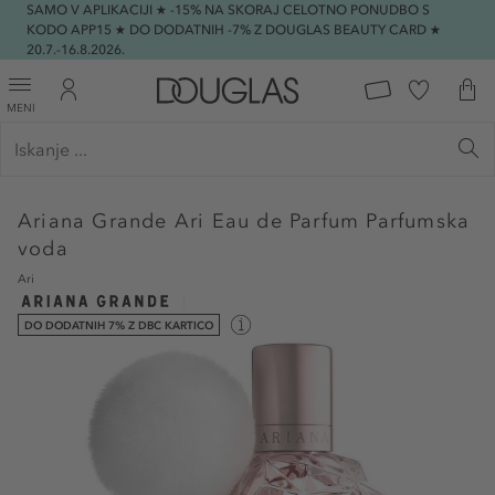
SAMO V APLIKACIJI ★ -15% NA SKORAJ CELOTNO PONUDBO S
KODO APP15 ★ DO DODATNIH -7% Z DOUGLAS BEAUTY CARD ★
20.7.-16.8.2026.
MENI
Ariana Grande
Ari Eau de Parfum Parfumska
voda
Ari
DO DODATNIH 7% Z DBC KARTICO