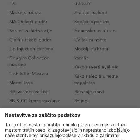
1%
ustreza?
Maske za obraz
Arabski parfumi
MAC tekoči puder
Sončne opekline
Serumi za hidratacijo
Francosko manikuro
Clarins tekoči puder
UV lak za nohte
Lip Injection Extreme
Mozolji na hrbtu
Douglas Collection
Vazelin
maskare
Kako nanesti eyeliner
Lash Idôle Mascara
Kako nalepiti umetne
Mastni lasje
trepalnice
Riževa voda za lase
Barvanje obrvi
BB & CC kreme za obraz
Retinol
Age Defense BB Cream
Vitamin E
SPF 30
Kako povečati ustnice
Senčila za oči
Niacinamid
Tekoči puder
Rozacea