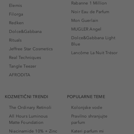
Rabanne 1 Million
Elemis
Noir Eau de Parfum
Filorga
Mon Guerlain
Redken
MUGLER Angel
Dolce&Gabbana
Dolce&Gabbana Light
Rituals
Blue
Jeffree Star Cosmetics
Lancôme La Nuit Trésor
Real Techniques
Tangle Teezer
AFRODITA
KOZMETIČNI TRENDI
POPULARNE TEME
The Ordinary Retinoli
Kolonjske vode
All Hours Luminous
Pravilno shranjujte
Matte Foundation
parfum
Niacinamide 10% + Zinc
Kateri parfum mi